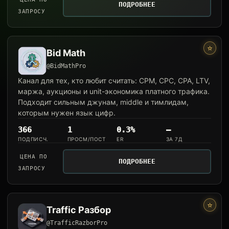
ПОДРОБНЕЕ
ЗАПРОСУ
⭐
Bid Math
@BidMathPro
Канал для тех, кто любит считать: CPM, CPC, CPA, LTV,
маржа, аукционы и unit-экономика платного трафика.
Подходит сильным джунам, middle и тимлидам,
которым нужен язык цифр.
366
1
0.3%
—
ПОДПИСЧ.
ПРОСМ/ПОСТ
ER
ЗА 7Д
ЦЕНА ПО
ПОДРОБНЕЕ
ЗАПРОСУ
⭐
Traffic Разбор
@TrafficRazborPro