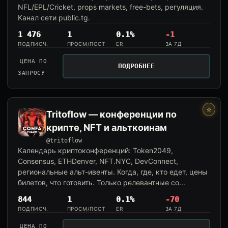
NFL/EPL/Cricket, props markets, free-bets, регуляция.
Канал сети public.tg.
1 476
1
0.1%
-1
ПОДПИСЧ.
ПРОСМ/ПОСТ
ER
ЗА 7Д
ЦЕНА ПО
ПОДРОБНЕЕ
ЗАПРОСУ
⭐
Tritoflow — конференции по
крипте, NFT и альткоинам
@tritoflow
Календарь криптоконференций: Token2049,
Consensus, ETHDenver, NFT.NYC, DevConnect,
региональные альт-ивенты. Когда, где, кто едет, цены
билетов, что готовить. Только релевантные со...
844
1
0.1%
-70
ПОДПИСЧ.
ПРОСМ/ПОСТ
ER
ЗА 7Д
ЦЕНА ПО