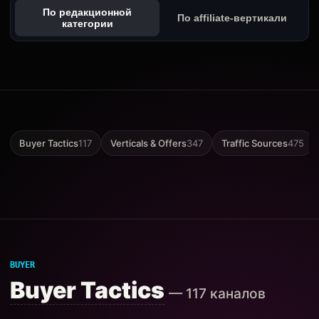
По редакционной
По affiliate-вертикали
категории
Buyer Tactics
117
Verticals & Offers
347
Traffic Sources
475
BUYER
Buyer Tactics
— 117 каналов