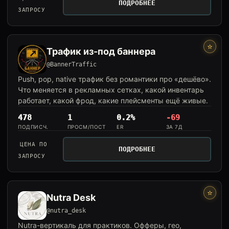
ПОДРОБНЕЕ
ЗАПРОСУ
⭐
Трафик из-под баннера
@BannerTraffic
Push, pop, native трафик без романтики про «дешёво».
Что меняется в рекламных сетках, какой инвентарь
работает, какой фрод, какие плейсменты ещё живые.
478
1
0.2%
-69
ПОДПИСЧ.
ПРОСМ/ПОСТ
ER
ЗА 7Д
ЦЕНА ПО
ПОДРОБНЕЕ
ЗАПРОСУ
⭐
Nutra Desk
@nutra_desk
Nutra-вертикаль для практиков. Офферы, гео,