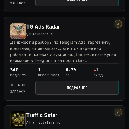
ЗАПРОСУ
⭐
TG Ads Radar
@TGAdsRadarPro
Дайджест и разборы по Telegram Ads: таргетинги,
креативы, нативные заходы и то, что реально
работает в посевах и аукционе. Для тех, кто покупает
внимание в Telegram, а не просто бю...
347
1
0.3%
-1
ПОДПИСЧ.
ПРОСМ/ПОСТ
ER
ЗА 7Д
ЦЕНА ПО
ПОДРОБНЕЕ
ЗАПРОСУ
⭐
Traffic Safari
@TrafficSafariPro