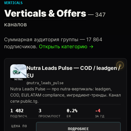
VERTICALS
Verticals & Offers
— 347
каналов
Суммарная аудитория группы — 17 864
подписчиков.
Открыть категорию →
⭐
Nutra Leads Pulse — COD / leadgen /
EU
@nutra_leads_pulse
Nutra Leads Pulse — про nutra-вертикаль: leadgen,
COD, EU/LATAM compliance, ингредиент-тренды. Канал
сети public.tg.
1 482
3
0.2%
-4
ПОДПИСЧ.
ПРОСМ/ПОСТ
ER
ЗА 7Д
ЦЕНА ПО
ПОДРОБНЕЕ