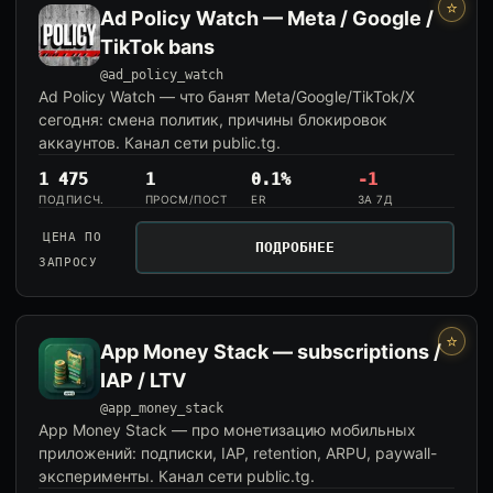
⭐
Ad Policy Watch — Meta / Google /
TikTok bans
@ad_policy_watch
Ad Policy Watch — что банят Meta/Google/TikTok/X
сегодня: смена политик, причины блокировок
аккаунтов. Канал сети public.tg.
1 475
1
0.1%
-1
ПОДПИСЧ.
ПРОСМ/ПОСТ
ER
ЗА 7Д
ЦЕНА ПО
ПОДРОБНЕЕ
ЗАПРОСУ
⭐
App Money Stack — subscriptions /
IAP / LTV
@app_money_stack
App Money Stack — про монетизацию мобильных
приложений: подписки, IAP, retention, ARPU, paywall-
эксперименты. Канал сети public.tg.