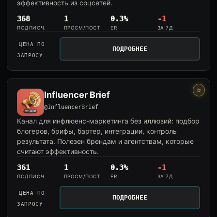
эффективность из соцсетей.
368
1
0.3%
-1
ПОДПИСЧ.
ПРОСМ/ПОСТ
ER
ЗА 7Д
ЦЕНА ПО
ПОДРОБНЕЕ
ЗАПРОСУ
⭐
Influencer Brief
@InfluencerBrief
Канал для инфлюенс-маркетинга без иллюзий: подбор
блогеров, брифы, бартер, интеграции, контроль
результата. Полезен брендам и агентствам, которые
считают эффективность.
361
1
0.3%
-1
ПОДПИСЧ.
ПРОСМ/ПОСТ
ER
ЗА 7Д
ЦЕНА ПО
ПОДРОБНЕЕ
ЗАПРОСУ