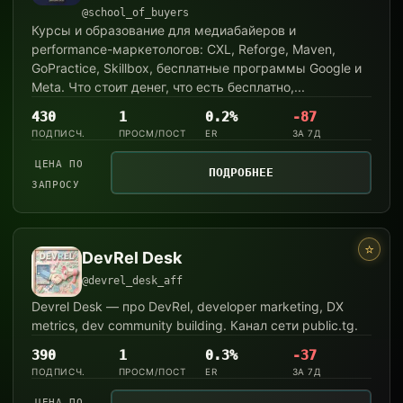
@school_of_buyers
Курсы и образование для медиабайеров и
performance-маркетологов: CXL, Reforge, Maven,
GoPractice, Skillbox, бесплатные программы Google и
Meta. Что стоит денег, что есть бесплатно,...
430
1
0.2%
-87
ПОДПИСЧ.
ПРОСМ/ПОСТ
ER
ЗА 7Д
ЦЕНА ПО
ПОДРОБНЕЕ
ЗАПРОСУ
⭐
DevRel Desk
@devrel_desk_aff
Devrel Desk — про DevRel, developer marketing, DX
metrics, dev community building. Канал сети public.tg.
390
1
0.3%
-37
ПОДПИСЧ.
ПРОСМ/ПОСТ
ER
ЗА 7Д
ЦЕНА ПО