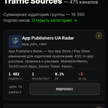
Traffic Sources
— 475 каналов
Суммарная аудитория группы — 16 590
подписчиков.
Открыть категорию →
⭐
App Publishers UA Radar
@app_pubs_radar
App Publishers Radar — про App Store / Play Store
изменения для издателей приложений. ASO, in-app
purchase, привязка к рекламе. MobileDevMemo,
TechCrunch Apps, Sensor Tower. Канал...
1 482
1
0.1%
-3
ПОДПИСЧ.
ПРОСМ/ПОСТ
ER
ЗА 7Д
ЦЕНА ПО
ПОДРОБНЕЕ
ЗАПРОСУ