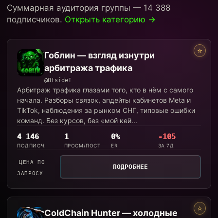
Суммарная аудитория группы — 14 388
подписчиков.
Открыть категорию →
⭐
Гоблин — взгляд изнутри
арбитража трафика
@OtsideI
Арбитраж трафика глазами того, кто в нём с самого
начала. Разборы связок, апдейты кабинетов Meta и
TikTok, наблюдения за рынком СНГ, типовые ошибки
команд. Без курсов, без «мой кей...
4 146
1
0%
-105
ПОДПИСЧ.
ПРОСМ/ПОСТ
ER
ЗА 7Д
ЦЕНА ПО
ПОДРОБНЕЕ
ЗАПРОСУ
⭐
ColdChain Hunter — холодные