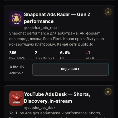
⭐
Snapchat Ads Radar — Gen Z
performance
@snapchat_ads_radar
Snapchat performance для арбитража: AR-формат,
спонсоред лензы, Snap Pixel. Канал про забытую но
конвертящую платформу. Канал сети public.tg.
360
2
0.6%
-1
ПОДПИСЧ.
ПРОСМ/ПОСТ
ER
ЗА 7Д
ЦЕНА ПО
ПОДРОБНЕЕ
ЗАПРОСУ
⭐
YouTube Ads Desk — Shorts,
Discovery, in-stream
@youtube_ads_desk
YouTube Ads для арбитража и performance: Shorts,