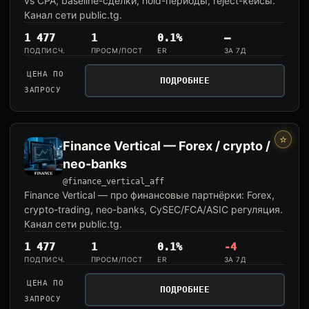
vs CPA, baseline-сделки, hold-периоды, reject-кейсы.
Канал сети public.tg.
1 477
1
0.1%
—
ПОДПИСЧ.
ПРОСМ/ПОСТ
ER
ЗА 7Д
ЦЕНА ПО
ПОДРОБНЕЕ
ЗАПРОСУ
⭐
Finance Vertical — Forex / crypto /
neo-banks
@finance_vertical_aff
Finance Vertical — про финансовые партнёрки: Forex,
crypto-trading, neo-banks, CySEC/FCA/ASIC регуляция.
Канал сети public.tg.
1 477
1
0.1%
-4
ПОДПИСЧ.
ПРОСМ/ПОСТ
ER
ЗА 7Д
ЦЕНА ПО
ПОДРОБНЕЕ
ЗАПРОСУ