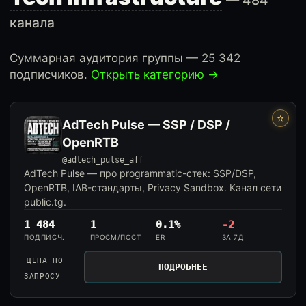
— 484
канала
Суммарная аудитория группы — 25 342
подписчиков.
Открыть категорию →
⭐
AdTech Pulse — SSP / DSP /
OpenRTB
@adtech_pulse_aff
AdTech Pulse — про programmatic-стек: SSP/DSP,
OpenRTB, IAB-стандарты, Privacy Sandbox. Канал сети
public.tg.
1 484
1
0.1%
-2
ПОДПИСЧ.
ПРОСМ/ПОСТ
ER
ЗА 7Д
ЦЕНА ПО
ПОДРОБНЕЕ
ЗАПРОСУ