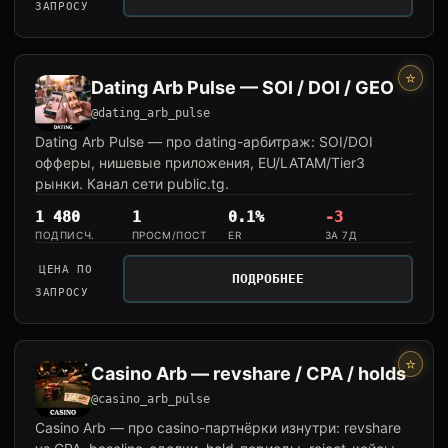
ЗАПРОСУ
⭐
Dating Arb Pulse — SOI / DOI / GEO
@dating_arb_pulse
Dating Arb Pulse — про dating-арбитраж: SOI/DOI
офферы, нишевые приложения, EU/LATAM/Tier3
рынки. Канал сети public.tg.
1 480
1
0.1%
-3
ПОДПИСЧ.
ПРОСМ/ПОСТ
ER
ЗА 7Д
ЦЕНА ПО
ПОДРОБНЕЕ
ЗАПРОСУ
⭐
Casino Arb — revshare / CPA / holds
@casino_arb_pulse
Casino Arb — про casino-партнёрки изнутри: revshare