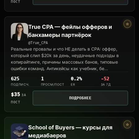
ПОСТ
⭐
True CPA — фейлы офферов и
банхамеры партнёрок
@True_CPA
Реальные провалы и что НЕ делать в CPA: оффер,
который слил $20k за день, неудачные подходы в
копирайтинге, причины массовых банов, типовые
ошибки команд. Антикейсы как учебник, бе...
625
1
0.2%
-52
ПОДПИСЧ.
ПРОСМ/ПОСТ
ER
ЗА 7Д
$35
ЗА
ПОДРОБНЕЕ
ПОСТ
⭐
School of Buyers — курсы для
медиабаеров