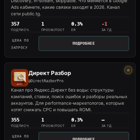
Discovery, in-stream, skippable. Что меняется в Google
Ads кабинете, какие связки заходят в 2026. Канал
сети public.tg.
357
1
0.3%
-1
ПОДПИСЧ.
ПРОСМ/ПОСТ
ER
ЗА 7Д
ЦЕНА ПО
ПОДРОБНЕЕ
ЗАПРОСУ
⭐
Директ Разбор
@DirectRazborPro
Канал про Яндекс.Директ без воды: структуры
кампаний, ставки, поиск ошибок и разборы реальных
аккаунтов. Для performance-маркетологов, которые
хотят снижать CPC и повышать ROMI.
355
1
0.3%
—
ПОДПИСЧ.
ПРОСМ/ПОСТ
ER
ЗА 7Д
ЦЕНА ПО
ПОДРОБНЕЕ