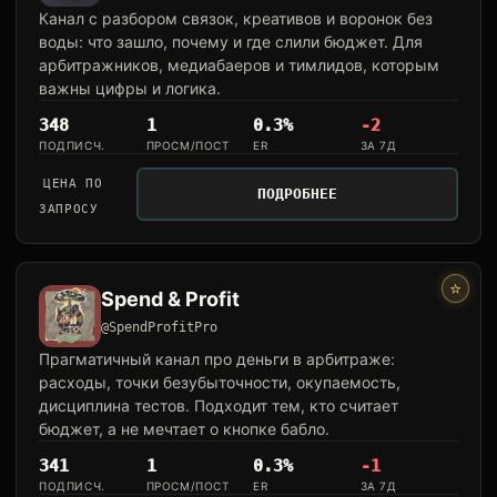
Канал с разбором связок, креативов и воронок без
воды: что зашло, почему и где слили бюджет. Для
арбитражников, медиабаеров и тимлидов, которым
важны цифры и логика.
348
1
0.3%
-2
ПОДПИСЧ.
ПРОСМ/ПОСТ
ER
ЗА 7Д
ЦЕНА ПО
ПОДРОБНЕЕ
ЗАПРОСУ
⭐
Spend & Profit
@SpendProfitPro
Прагматичный канал про деньги в арбитраже:
расходы, точки безубыточности, окупаемость,
дисциплина тестов. Подходит тем, кто считает
бюджет, а не мечтает о кнопке бабло.
341
1
0.3%
-1
ПОДПИСЧ.
ПРОСМ/ПОСТ
ER
ЗА 7Д