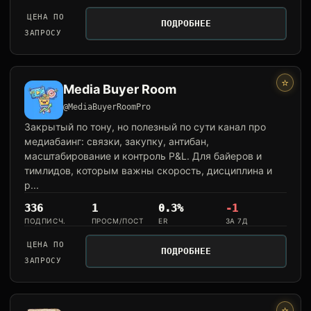
ЦЕНА ПО
ПОДРОБНЕЕ
ЗАПРОСУ
⭐
Media Buyer Room
@MediaBuyerRoomPro
Закрытый по тону, но полезный по сути канал про
медиабаинг: связки, закупку, антибан,
масштабирование и контроль P&L. Для байеров и
тимлидов, которым важны скорость, дисциплина и
р...
336
1
0.3%
-1
ПОДПИСЧ.
ПРОСМ/ПОСТ
ER
ЗА 7Д
ЦЕНА ПО
ПОДРОБНЕЕ
ЗАПРОСУ
⭐