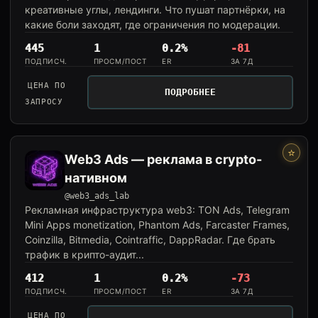
креативные углы, лендинги. Что пушат партнёрки, на
какие боли заходят, где ограничения по модерации.
445
1
0.2%
-81
ПОДПИСЧ.
ПРОСМ/ПОСТ
ER
ЗА 7Д
ЦЕНА ПО
ПОДРОБНЕЕ
ЗАПРОСУ
⭐
Web3 Ads — реклама в crypto-
нативном
@web3_ads_lab
Рекламная инфраструктура web3: TON Ads, Telegram
Mini Apps monetization, Phantom Ads, Farcaster Frames,
Coinzilla, Bitmedia, Cointraffic, DappRadar. Где брать
трафик в крипто-аудит...
412
1
0.2%
-73
ПОДПИСЧ.
ПРОСМ/ПОСТ
ER
ЗА 7Д
ЦЕНА ПО