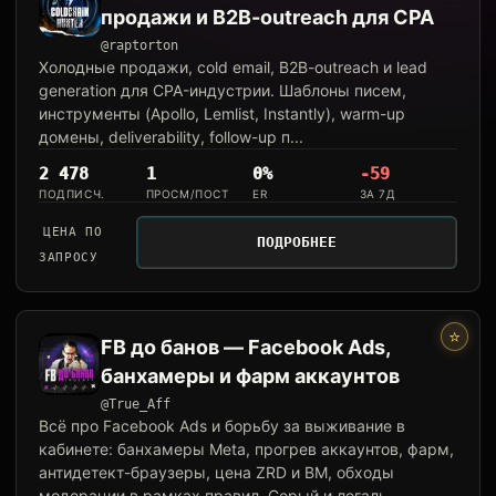
продажи и B2B-outreach для CPA
@raptorton
Холодные продажи, cold email, B2B-outreach и lead
generation для CPA-индустрии. Шаблоны писем,
инструменты (Apollo, Lemlist, Instantly), warm-up
домены, deliverability, follow-up п...
2 478
1
0%
-59
ПОДПИСЧ.
ПРОСМ/ПОСТ
ER
ЗА 7Д
ЦЕНА ПО
ПОДРОБНЕЕ
ЗАПРОСУ
⭐
FB до банов — Facebook Ads,
банхамеры и фарм аккаунтов
@True_Aff
Всё про Facebook Ads и борьбу за выживание в
кабинете: банхамеры Meta, прогрев аккаунтов, фарм,
антидетект-браузеры, цена ZRD и BM, обходы
модерации в рамках правил. Серый и легаль...