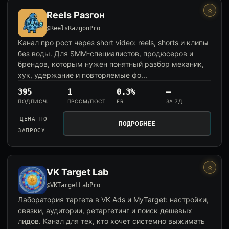
⭐
Reels Разгон
@ReelsRazgonPro
Канал про рост через short video: reels, shorts и клипы
без воды. Для SMM-специалистов, продюсеров и
брендов, которым нужен понятный разбор механик,
хук, удержание и повторяемые фо...
395
1
0.3%
—
ПОДПИСЧ.
ПРОСМ/ПОСТ
ER
ЗА 7Д
ЦЕНА ПО
ПОДРОБНЕЕ
ЗАПРОСУ
⭐
VK Target Lab
@VKTargetLabPro
Лаборатория таргета в VK Ads и MyTarget: настройки,
связки, аудитории, ретаргетинг и поиск дешевых
лидов. Канал для тех, кто хочет системно выжимать