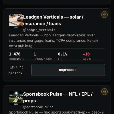
⭐
Leadgen Verticals — solar /
insurance / loans
@leadgen_verticals
Leadgen Verticals — про leadgen-партнёрки: solar,
insurance, mortgage, loans, TCPA compliance. Канал
сети public.tg.
1 476
1
0.1%
-10
ПОДПИСЧ.
ПРОСМ/ПОСТ
ER
ЗА 7Д
ЦЕНА ПО
ПОДРОБНЕЕ
ЗАПРОСУ
⭐
Sportsbook Pulse — NFL / EPL /
props
@sportsbook_pulse
Sportsbook Pulse — про sportsbook-партнёрки: сезоны