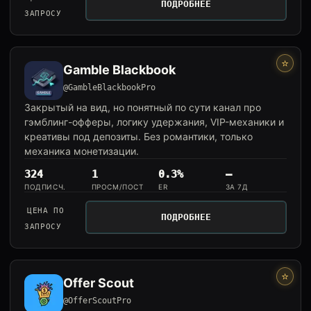
ПОДРОБНЕЕ
ЗАПРОСУ
⭐
Gamble Blackbook
@GambleBlackbookPro
Закрытый на вид, но понятный по сути канал про
гэмблинг-офферы, логику удержания, VIP-механики и
креативы под депозиты. Без романтики, только
механика монетизации.
324
1
0.3%
—
ПОДПИСЧ.
ПРОСМ/ПОСТ
ER
ЗА 7Д
ЦЕНА ПО
ПОДРОБНЕЕ
ЗАПРОСУ
⭐
Offer Scout
@OfferScoutPro