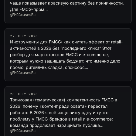
чаще показывает красивую картину без причинности.
Для FMCG-пром…
@FMCGcasesRu
27 JULY 2026
Инструменты для FMCG: как считать эффект от retail-
активностей в 2026 без “последнего клика” Этот
разбор для маркетологов FMCG и e-commerce,
которым нужно защищать бюджет: что именно дало
промо, ритейл-выкладка, спонсорс…
@FMCGcasesRu
26 JULY 2026
Топиковая (тематическая) компетентность FMCG в
2026: почему «контент ради охвата» перестал
работать В 2026 я всё чаще вижу одну и ту же
проблему у FMCG-брендов в retail и e-commerce:
команда продолжает наращивать публика…
@FMCGcasesRu