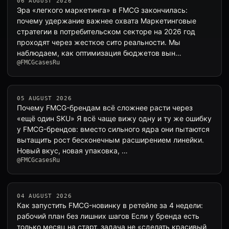
06 AUGUST 2026
Эра «легкого маркетинга» в FMCG закончилась:
почему удержание важнее охвата Маркетинговые
стратегии в потребительском секторе на 2026 год
проходят через жесткое сито реальности. Мы
наблюдаем, как оптимизация бюджетов вын…
@FMCGcasesRu
05 AUGUST 2026
Почему FMCG-брендам всё сложнее расти через
«ещё один SKU» Я всё чаще вижу одну и ту же ошибку
у FMCG-брендов: вместо сильного ядра они пытаются
вытащить рост бесконечным расширением линейки.
Новый вкус, новая упаковка, …
@FMCGcasesRu
04 AUGUST 2026
Как запустить FMCG-новинку в ретейле за 4 недели:
рабочий план без лишних шагов Если у бренда есть
только месяц на старт, задача не «сделать красивый