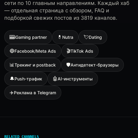
сети по 10 главным направлениям. Каждый хаб
— отдельная страница с обзором, FAQ и
подборкой свежих постов из 3819 каналов.
🎰
💊
💘
iGaming partner
Nutra
Dating
🔵
🎬
Facebook/Meta Ads
TikTok Ads
📊
🛡
Трекинг и postback
Антидетект-браузеры
🔔
🤖
Push-трафик
AI-инструменты
✈️
Реклама в Telegram
RELATED CHANNELS