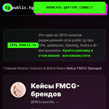
tg
public.tg
НАПИСАТЬ @AFFTOP_CONNECT
Это один из 3819 каналов
редакционной сети public.tg про
CPA, арбитраж, iGaming, Nutra и AI-
СЕТЬ PUBLIC.TG
инструменты.
Купить рекламу в
этом канале
·
все каналы сети
Главная
›
Каталог
›
Industry & Brand News
›
Кейсы FMCG-брендов
Кейсы FMCG-
брендов
@FMCGcasesRu →