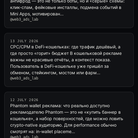
антифрод — это не только боты, но и «серые» схемы:
клик-спам, фейковые инсталлы, подмена событий в
Mini Apps, мотивирован…
@web3_ads_lab
13 JULY 2026
CPC/CPM в DeFi-кошельках: где трафик дешёвый, а
где просто «горит» бюджет В кошельковой рекламе
важны не красивые отчёты, а контекст показа.
Пользователь в DeFi-кошельке уже пришёл за
обменом, стейкингом, мостом или фарм…
@web3_ads_lab
12 JULY 2026
Phantom wallet реклама: что реально доступно
рекламодателю Phantom — это не «купить баннер в
кошельке», а набор поверхностей, где можно ловить
crypto-native аудиторию. Для performance обычно
смотрят на: in-wallet placeme…
@web3_ads_lab