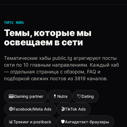
TOPIC HUBS
Темы, которые мы
освещаем в сети
Тематические хабы public.tg агрегируют посты
сети по 10 главным направлениям. Каждый хаб
— отдельная страница с обзором, FAQ и
подборкой свежих постов из 3819 каналов.
🎰
💊
💘
iGaming partner
Nutra
Dating
🔵
🎬
Facebook/Meta Ads
TikTok Ads
📊
🛡
Трекинг и postback
Антидетект-браузеры