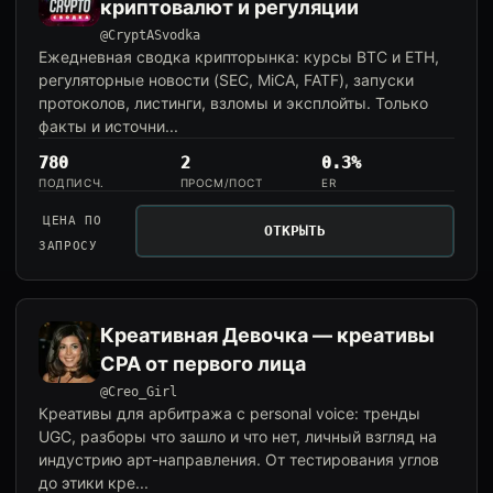
криптовалют и регуляции
@CryptASvodka
Ежедневная сводка крипторынка: курсы BTC и ETH,
регуляторные новости (SEC, MiCA, FATF), запуски
протоколов, листинги, взломы и эксплойты. Только
факты и источни...
780
2
0.3%
ПОДПИСЧ.
ПРОСМ/ПОСТ
ER
ЦЕНА ПО
ОТКРЫТЬ
ЗАПРОСУ
Креативная Девочка — креативы
CPA от первого лица
@Creo_Girl
Креативы для арбитража с personal voice: тренды
UGC, разборы что зашло и что нет, личный взгляд на
индустрию арт-направления. От тестирования углов
до этики кре...