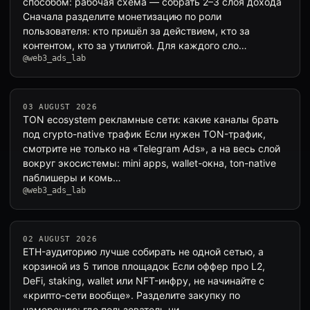
способом: рабочая схема — собрать 2–3 слоя дохода
Сначала разделите монетизацию по роли
пользователя: кто пришёл за действием, кто за
контентом, кто за утилитой. Для каждого сло…
@web3_ads_lab
03 AUGUST 2026
TON ecosystem рекламные сети: какие каналы брать
под crypto-native трафик Если нужен TON-трафик,
смотрите не только на «Telegram Ads», а на весь слой
вокруг экосистемы: mini apps, wallet-окна, ton-native
паблишеры и комь…
@web3_ads_lab
02 AUGUST 2026
ETH-аудиторию лучше собирать не одной сетью, а
корзиной из 5 типов площадок Если оффер про L2,
DeFi, staking, wallet или NFT-инфру, не начинайте с
«крипто-сети вообще». Разделите закупку по
намерению: где пользователь чи…