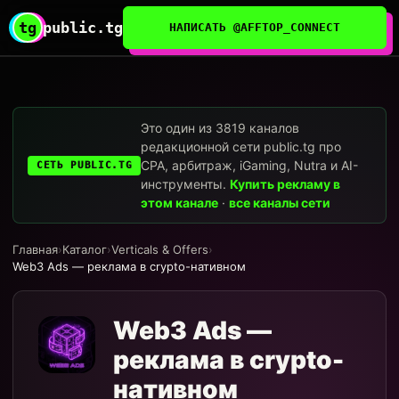
tg
public.tg
НАПИСАТЬ @AFFTOP_CONNECT
Это один из 3819 каналов
редакционной сети public.tg про
CPA, арбитраж, iGaming, Nutra и AI-
СЕТЬ PUBLIC.TG
инструменты.
Купить рекламу в
этом канале
·
все каналы сети
Главная
›
Каталог
›
Verticals & Offers
›
Web3 Ads — реклама в crypto-нативном
Web3 Ads —
реклама в crypto-
нативном