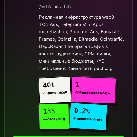
@web3_ads_lab →
Рекламная инфраструктура web3:
TON Ads, Telegram Mini Apps
monetization, Phantom Ads, Farcaster
Frames, Coinzilla, Bitmedia, Cointraffic,
DappRadar. Где брать трафик в
крипто-аудиториях, CPM-вилки,
минимальные бюджеты, KYC
требования. Канал сети public.tg
1
401
средние просмотры
подписчиков
0.2%
135
engagement rate
постов / 30д