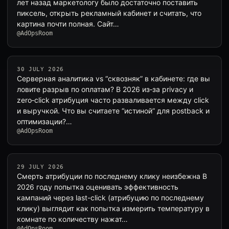
лет назад маркетологу было достаточно поставить
пиксель, открыть рекламный кабинет и считать, что
картина почти полная. Сайт…
@AdOpsRoom
30 JULY 2026
Серверная аналитика vs “сквозняк” в кабинете: где вы
ловите разрыв по оплатам? В 2026 из‑за privacy и
zero‑click атрибуция часто разваливается между click
и выручкой. Что вы считаете “истиной” для postback и
оптимизации?…
@AdOpsRoom
29 JULY 2026
Смерть атрибуции по последнему клику неизбежна В
2026 году попытка оценивать эффективность
кампаний через last-click (атрибуцию по последнему
клику) выглядит как попытка измерить температуру в
комнате по количеству нажат…
@AdOpsRoom