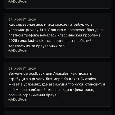
@AdOpsRoom
04 AUGUST 2026
Как серверная аналитика спасает атрибуцию в
условиях privacy-first У одного e-commerce-бренда в
платном трафике началась классическая проблема
2026 года: last-click стал врать, часть событий
терялась из-за браузерных огр…
@AdOpsRoom
03 AUGUST 2026
Server-side postback для Aviasales: как “дожать”
атрибуцию в privacy-first мире Контекст Aviasales
живёт в условиях, где атрибуция “по куки” становится
всё менее надёжной: меньше идентификаторов,
больше ограничений брауз…
@AdOpsRoom