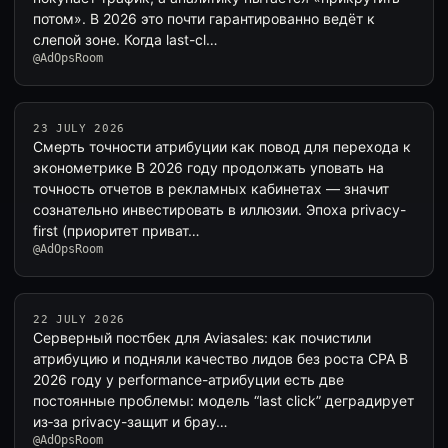
потом». В 2026 это почти гарантированно ведёт к
слепой зоне. Когда last-cl…
@AdOpsRoom
23 JULY 2026
Смерть точности атрибуции как повод для перехода к
эконометрике В 2026 году продолжать уповать на
точность отчетов в рекламных кабинетах — значит
сознательно инвестировать в иллюзии. Эпоха privacy-
first (приоритет приват…
@AdOpsRoom
22 JULY 2026
Серверный постбек для Aviasales: как почистили
атрибуцию и подняли качество лидов без роста CPA В
2026 году у performance-атрибуции есть две
постоянные проблемы: модель “last click” деградирует
из‑за privacy-защит и брау…
@AdOpsRoom