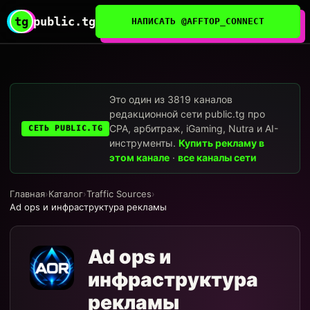
tg
public.tg
НАПИСАТЬ @AFFTOP_CONNECT
Это один из 3819 каналов
редакционной сети public.tg про
CPA, арбитраж, iGaming, Nutra и AI-
СЕТЬ PUBLIC.TG
инструменты.
Купить рекламу в
этом канале
·
все каналы сети
Главная
›
Каталог
›
Traffic Sources
›
Ad ops и инфраструктура рекламы
Ad ops и
инфраструктура
рекламы