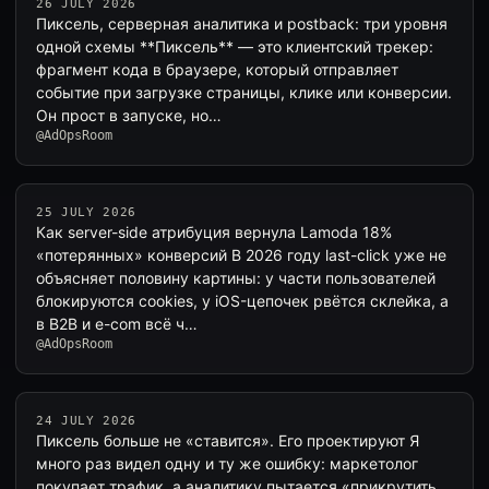
26 JULY 2026
Пиксель, серверная аналитика и postback: три уровня
одной схемы **Пиксель** — это клиентский трекер:
фрагмент кода в браузере, который отправляет
событие при загрузке страницы, клике или конверсии.
Он прост в запуске, но…
@AdOpsRoom
25 JULY 2026
Как server-side атрибуция вернула Lamoda 18%
«потерянных» конверсий В 2026 году last-click уже не
объясняет половину картины: у части пользователей
блокируются cookies, у iOS-цепочек рвётся склейка, а
в B2B и e-com всё ч…
@AdOpsRoom
24 JULY 2026
Пиксель больше не «ставится». Его проектируют Я
много раз видел одну и ту же ошибку: маркетолог
покупает трафик, а аналитику пытается «прикрутить