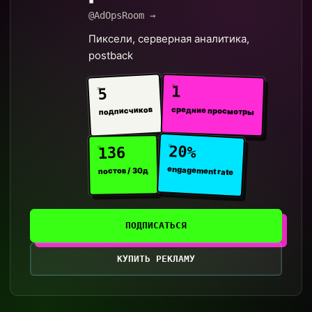
@AdOpsRoom →
Пиксели, серверная аналитика,
postback
1
5
средние просмотры
подписчиков
20%
136
engagement rate
постов / 30д
ПОДПИСАТЬСЯ
КУПИТЬ РЕКЛАМУ