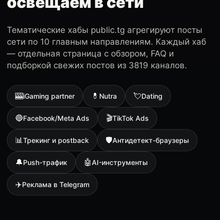
освещаем в сети
Тематические хабы public.tg агрегируют посты
сети по 10 главным направлениям. Каждый хаб
— отдельная страница с обзором, FAQ и
подборкой свежих постов из 3819 каналов.
🎰
💊
💘
iGaming partner
Nutra
Dating
🔵
🎬
Facebook/Meta Ads
TikTok Ads
📊
🛡
Трекинг и postback
Антидетект-браузеры
🔔
🤖
Push-трафик
AI-инструменты
✈️
Реклама в Telegram