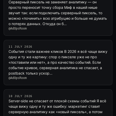
Серверный пиксель не заменяет аналитику — он
просто переносит точку сбора Миф в нашей нише
звучит так: если подключить серверный пиксель, то
можно «починить» всю атрибуцию и больше не думать
о потерях данных. Откуда он б…
@AdOpsRoom
11 JULY 2026
События стали важнее кликов В 2026 я всё чаще вижу
одну и ту же картину: спор о пикселе уже не про
«поставили или нет», а про качество событий. Если
событие кривое, серверная аналитика не спасает, а
postback только ускор…
@AdOpsRoom
10 JULY 2026
Server-side не спасает от плохой схемы событий Я всё
чаще вижу одну и ту же ошибку: маркетинг ставит
серверную аналитику как «новый пиксель», а потом