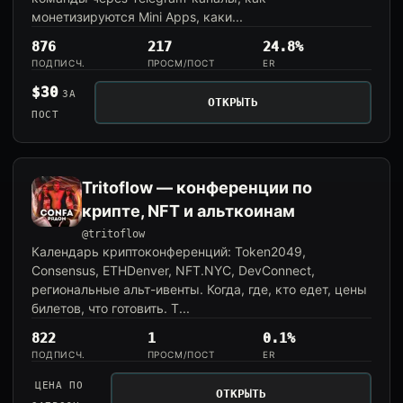
монетизируются Mini Apps, каки...
876
217
24.8%
ПОДПИСЧ.
ПРОСМ/ПОСТ
ER
$30
ЗА
ОТКРЫТЬ
ПОСТ
Tritoflow — конференции по
крипте, NFT и альткоинам
@tritoflow
Календарь криптоконференций: Token2049,
Consensus, ETHDenver, NFT.NYC, DevConnect,
региональные альт-ивенты. Когда, где, кто едет, цены
билетов, что готовить. Т...
822
1
0.1%
ПОДПИСЧ.
ПРОСМ/ПОСТ
ER
ЦЕНА ПО
ОТКРЫТЬ