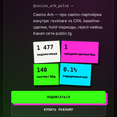
@casino_arb_pulse →
Casino Arb — про casino-партнёрки
изнутри: revshare vs CPA, baseline-
сделки, hold-периоды, reject-кейсы.
Канал сети public.tg.
1
1 477
средние просмотры
подписчиков
0.1%
140
engagement rate
постов / 30д
ПОДПИСАТЬСЯ
КУПИТЬ РЕКЛАМУ