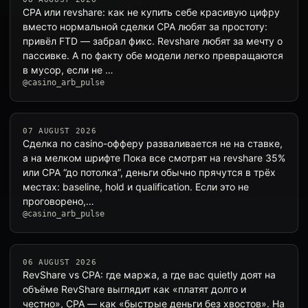
CPA или revshare: как не купить себе красивую цифру
вместо нормальной сделки CPA любят за простоту:
привёл FTD — забрал фикс. Revshare любят за мечту о
пассивке. А по факту обе модели легко превращаются
в мусор, если не …
@casino_arb_pulse
07 AUGUST 2026
Сделка по casino-офферу разваливается не на ставке,
а на мелком шрифте Пока все смотрят на revshare 35%
или CPA “до потолка”, деньги обычно прячутся в трёх
местах: baseline, hold и qualification. Если это не
проговорено,…
@casino_arb_pulse
06 AUGUST 2026
RevShare vs CPA: где маржа, а где вас quietly доят на
объёме RevShare выглядит как «платят долго и
честно», CPA — как «быстрые деньги без хвостов». На