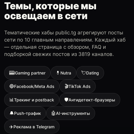
Темы, которые мы
освещаем в сети
Тематические хабы public.tg агрегируют посты
сети по 10 главным направлениям. Каждый хаб
— отдельная страница с обзором, FAQ и
подборкой свежих постов из 3819 каналов.
🎰
💊
💘
iGaming partner
Nutra
Dating
🔵
🎬
Facebook/Meta Ads
TikTok Ads
📊
🛡
Трекинг и postback
Антидетект-браузеры
🔔
🤖
Push-трафик
AI-инструменты
✈️
Реклама в Telegram