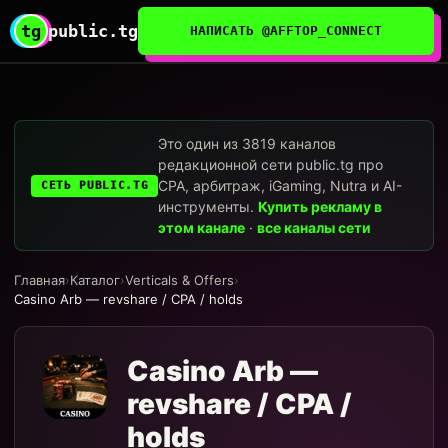
tg
public.tg
НАПИСАТЬ @AFFTOP_CONNECT
Это один из 3819 каналов
редакционной сети public.tg про
CPA, арбитраж, iGaming, Nutra и AI-
СЕТЬ PUBLIC.TG
инструменты.
Купить рекламу в
этом канале
·
все каналы сети
Главная
›
Каталог
›
Verticals & Offers
›
Casino Arb — revshare / CPA / holds
Casino Arb —
revshare / CPA /
holds