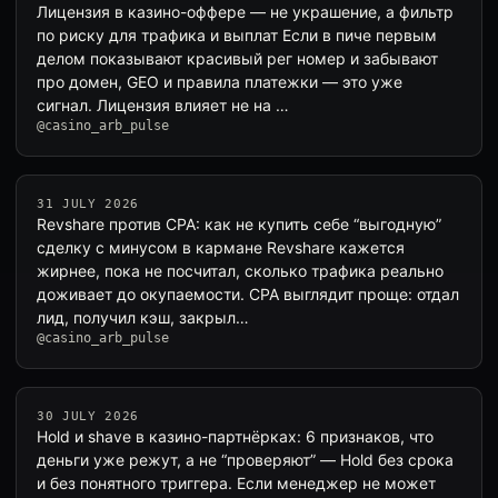
Лицензия в казино-оффере — не украшение, а фильтр
по риску для трафика и выплат Если в пиче первым
делом показывают красивый рег номер и забывают
про домен, GEO и правила платежки — это уже
сигнал. Лицензия влияет не на …
@casino_arb_pulse
31 JULY 2026
Revshare против CPA: как не купить себе “выгодную”
сделку с минусом в кармане Revshare кажется
жирнее, пока не посчитал, сколько трафика реально
доживает до окупаемости. CPA выглядит проще: отдал
лид, получил кэш, закрыл…
@casino_arb_pulse
30 JULY 2026
Hold и shave в казино-партнёрках: 6 признаков, что
деньги уже режут, а не “проверяют” — Hold без срока
и без понятного триггера. Если менеджер не может