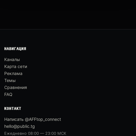
НАВИГАЦИЯ
Каналы
Карта сети
Реклама
Темы
Сравнения
FAQ
КОНТАКТ
Написать @AFFtop_connect
hello@public.tg
Ежедневно 08:00 — 23:00 МСК