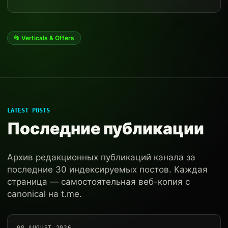
📂 Verticals & Offers
LATEST POSTS
Последние публикации
Архив редакционных публикаций канала за
последние 30 индексируемых постов. Каждая
страница — самостоятельная веб-копия с
canonical на t.me.
08 AUGUST 2026