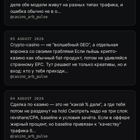
деле обе модели живут на разных типах трафика, и
ошибка обычно не в о…
@casino_arb_pulse
05 AUGUST 2026
Crypto-casino — не “волшебный GEO”, а отдельная
воронка со своими граблями Если льёшь крипто-
казино как обычный fiat-продукт, потом не удивляйся
странному EPC. Тут решают не только креативы, но и
вход: кто у тебя приходи…
@casino_arb_pulse
04 AUGUST 2026
Сделка по казино — это не “какой % дали”, а где тебя
потом не разденут на hold Смотреть надо на три слоя:
revshare/CPA, baseline и условия зачёта. Если в оффере
жирный процент, но baseline привязан к “качеству”
трафика б…
@casino_arb_pulse