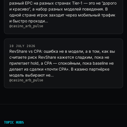
разный EPC на разных странах Tier-1 — это не “дорого
и красиво”, а набор разных моделей поведения. В
одной стране игрок заходит через мобильный трафик
и быстро проходи…
@casino_arb_pulse
10 JULY 2026
RevShare vs CPA: ошибка не в модели, а в том, как вы
считаете риск RevShare кажется сладким, пока не
прилетает hold, а CPA — спокойным, пока baseline не
делает из сделки «почти CPA». В казино партнёрке
модель выбирают не…
@casino_arb_pulse
TOPIC HUBS