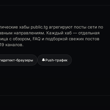
ические хабы public.tg агрегируют посты сети по
лавным направлениям. Каждый хаб — отдельная
ница с обзором, FAQ и подборкой свежих постов
19 каналов.
🔔
тидетект-браузеры
Push-трафик