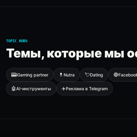
TOPIC HUBS
Темы, которые мы о
🎰
💊
💘
🔵
iGaming partner
Nutra
Dating
Faceboo
🤖
✈️
AI-инструменты
Реклама в Telegram