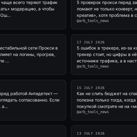
е чаще всего теряют трафик
5 проверок прокси перед з
кать» модерацию, а чтобы
ломают не только конверт, н
. Ош…
креатив», хотя проблема в 
@arb_tools_news
17 JULY 2026
нестабильной сети Прокси в
5 ошибок в трекере, из-за 
лияет на логины, прогрев,
трекер стоит, но цифры в н
апе …
источнике трафика, а в нас
@arb_tools_news
15 JULY 2026
перед работой Антидетект —
Как не слить бюджет на спа
ыглядеть согласованно. Если
полезна только тогда, когд
, а…
покупкой смотрите не на «м
@arb_tools_news
13 JULY 2026