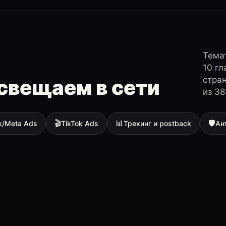
Темат
10 г
стра
свещаем в сети
из 38
🎬
📊
🛡
k/Meta Ads
TikTok Ads
Трекинг и postback
Ан