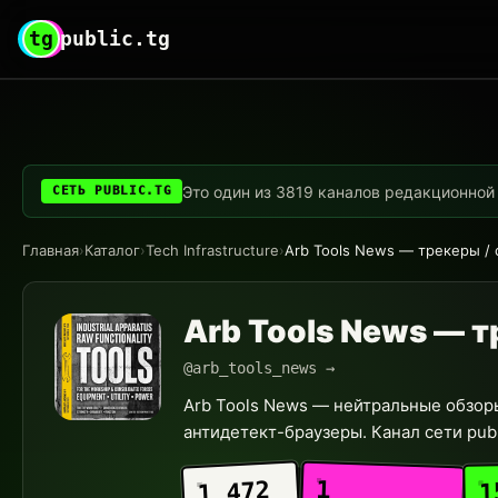
tg
public.tg
Это один из 3819 каналов редакционной с
СЕТЬ PUBLIC.TG
Главная
›
Каталог
›
Tech Infrastructure
›
Arb Tools News — трекеры / 
Arb Tools News — т
@arb_tools_news →
Arb Tools News — нейтральные обзоры
антидетект-браузеры. Канал сети publi
1
1 472
1