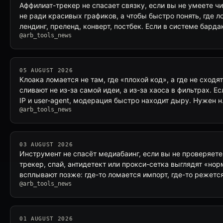
Аффилиат-трекер не спасает связку, если вы не умеете ч
не ради красивых графиков, а чтобы быстро понять, где л
лендинг, преленд, конверт, постбек. Если в системе барда
@arb_tools_news
05 AUGUST 2026
Клоака ломается не там, где «плохой код», а где не сход
сливают не из-за самой идеи, а из-за хаоса в фильтрах. Е
IP и user-agent, модерация быстро находит дыру. Нужен 
@arb_tools_news
03 AUGUST 2026
Инструмент не спасёт медиабаинг, если вы не проверяете
трекер, спай, антидетект или прокси-сетка выглядят «но
всплывают позже: где-то ломается импорт, где-то режетс
@arb_tools_news
01 AUGUST 2026