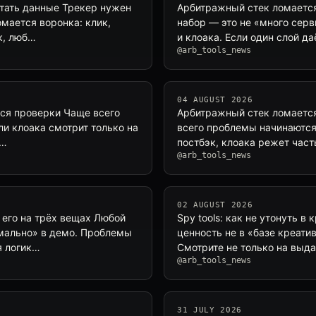
итать данные Трекер нужен
Арбитражный стек ломается 
омается воронка: клик,
набор — это не «много серви
к, люб…
и клоака. Если один слой д
@arb_tools_news
04 AUGUST 2026
ятся проверки Чаще всего
Арбитражный стек ломается
сли клоака смотрит только на
всего проблемы начинаются 
н…
постбэк, клоака режет часть
@arb_tools_news
02 AUGUST 2026
 его на трёх вещах Любой
Spy tools: как не утонуть в
рмально» в демо. Проблемы
ценность не в «базе креатив
я логик…
Смотрите не только на выда
@arb_tools_news
31 JULY 2026