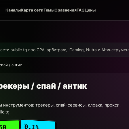
Каналы
Карта сети
Темы
Сравнения
FAQ
Цены
ети public.tg про CPA, арбитраж, iGaming, Nutra и AI-инструме
спай / антик
рекеры / спай / антик
 инструментов: трекеры, спай-сервисы, клоака, прокси,
c.tg.
0.1%
50