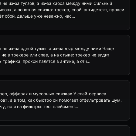
не из-за тулзов, а из-за хаоса между ними Сильный
сов», а понятная связка: трекер, спай, антидетект, прокси
аёт сбой, дальше уже неважно, нас…
 не из-за одной тулзы, а из-за дыр между ними Чаще
не в трекере или спае, а на стыке: трекер не видит
 трафика, прокси палятся в антике, а отч…
 крео, офферах и мусорных связках У спай-сервиса
ов», а в том, как быстро он помогает отфильтровать шум.
чу, но и на фильтры: гео, плейсмент…