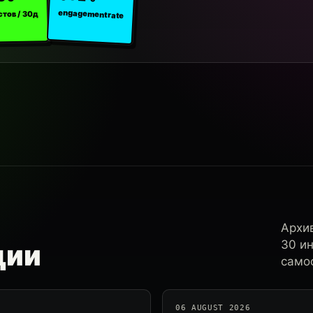
engagement rate
стов / 30д
Архи
30 и
ции
самос
06 AUGUST 2026