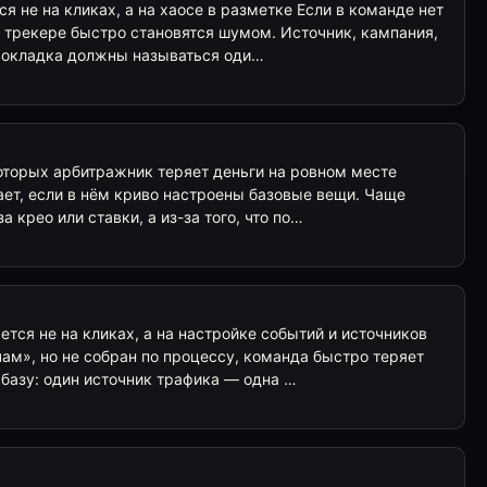
я не на кликах, а на хаосе в разметке Если в команде нет
в трекере быстро становятся шумом. Источник, кампания,
 прокладка должны называться оди…
которых арбитражник теряет деньги на ровном месте
ает, если в нём криво настроены базовые вещи. Чаще
а крео или ставки, а из-за того, что по…
тся не на кликах, а на настройке событий и источников
ам», но не собран по процессу, команда быстро теряет
 базу: один источник трафика — одна …