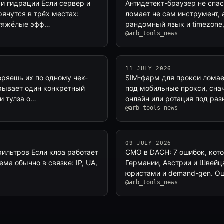
 и гидрации Если сервер и
Антидетект-браузер не спас
рячутся в трёх местах:
ломает не сам инструмент, 
 тяжёлые эфф…
рандомный язык и timezone,
@arb_tools_news
11 JULY 2026
ряешь их по одному чек-
SIM-фарм для прокси ломает
крывает один конкретный
под мобильные прокси, снач
ли тулза о…
онлайн или ротация под разн
@arb_tools_news
09 JULY 2026
фильтров Если клоа работает
CMO в DACH: 7 ошибок, кот
ма обычно в связке: IP, UA,
Германии, Австрии и Швейц
юристами и demand-gen. Ош
@arb_tools_news