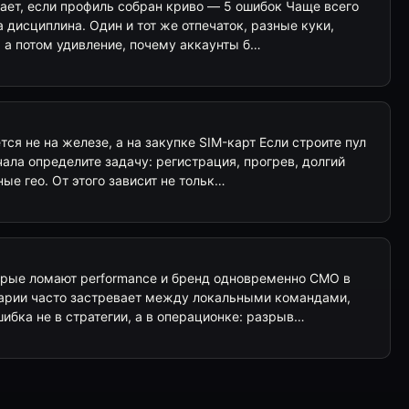
ает, если профиль собран криво — 5 ошибок Чаще всего
а дисциплина. Один и тот же отпечаток, разные куки,
 а потом удивление, почему аккаунты б…
ся не на железе, а на закупке SIM-карт Если строите пул
ала определите задачу: регистрация, прогрев, долгий
ые гео. От этого зависит не тольк…
орые ломают performance и бренд одновременно CMO в
арии часто застревает между локальными командами,
ибка не в стратегии, а в операционке: разрыв…