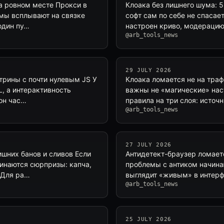
на ровном месте Прокси в
Клоака без лишнего шума: 
емы всплывают на связке
софт сам по себе не спасае
 один пу…
настроен криво, модерацию 
@arb_tools_news
29 JULY 2026
итрины с почти нулевым JS У
Клоака ломается не на траф
L, а интерактивность
важны не «магические» нас
 он час…
правила на три слоя: источ
@arb_tools_news
27 JULY 2026
ишних банов и сливов Если
Антидетект-браузер ломаетс
чинаются сюрпризы: капча,
проблемы с антиком начинаю
 Для ра…
выглядит «живым» в интерфе
@arb_tools_news
25 JULY 2026