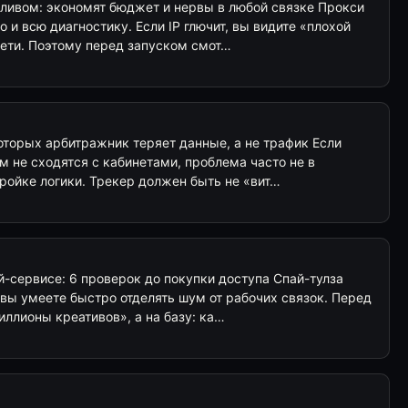
аливом: экономят бюджет и нервы в любой связке Прокси
о и всю диагностику. Если IP глючит, вы видите «плохой
сети. Поэтому перед запуском смот…
которых арбитражник теряет данные, а не трафик Если
ём не сходятся с кабинетами, проблема часто не в
тройке логики. Трекер должен быть не «вит…
й-сервисе: 6 проверок до покупки доступа Спай-тулза
а вы умеете быстро отделять шум от рабочих связок. Перед
иллионы креативов», а на базу: ка…