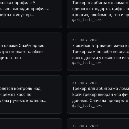
ыковках профиля У
Трекер в арбитраже ломаетс
ельно выглядит профиль.
единого стандарта, цифры 
шрифты живут вр…
креатив, плейсмент, гео и
@arb_tools_news
23 JULY 2026
ка связки Спай-сервис
7 ошибок в трекере, из-за 
ыстро отсекает слабые
Трекер сам по себе не спас
щить в тест…
всего деньги утекают не из-з
@arb_tools_news
21 JULY 2026
ряется контроль над
Трекер для арбитража ломае
н режет хаос по
Если трекер выбран «по фич
ек без ручных костыле…
данные. Сначала проверьте
@arb_tools_news
19 JULY 2026