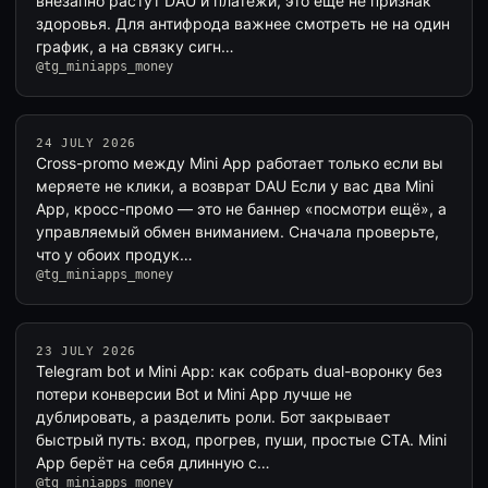
внезапно растут DAU и платежи, это ещё не признак
здоровья. Для антифрода важнее смотреть не на один
график, а на связку сигн…
@tg_miniapps_money
24 JULY 2026
Cross-promo между Mini App работает только если вы
меряете не клики, а возврат DAU Если у вас два Mini
App, кросс-промо — это не баннер «посмотри ещё», а
управляемый обмен вниманием. Сначала проверьте,
что у обоих продук…
@tg_miniapps_money
23 JULY 2026
Telegram bot и Mini App: как собрать dual-воронку без
потери конверсии Bot и Mini App лучше не
дублировать, а разделить роли. Бот закрывает
быстрый путь: вход, прогрев, пуши, простые CTA. Mini
App берёт на себя длинную с…
@tg_miniapps_money