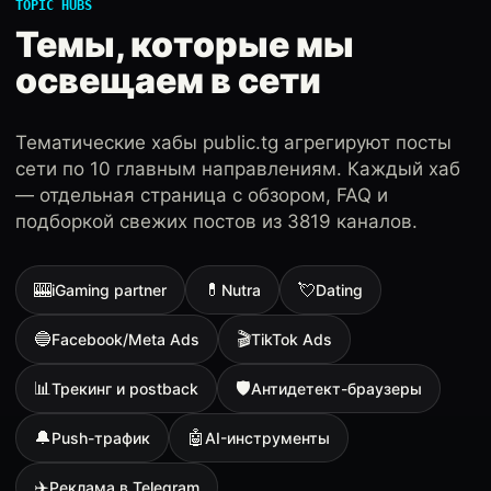
TOPIC HUBS
Темы, которые мы
освещаем в сети
Тематические хабы public.tg агрегируют посты
сети по 10 главным направлениям. Каждый хаб
— отдельная страница с обзором, FAQ и
подборкой свежих постов из 3819 каналов.
🎰
💊
💘
iGaming partner
Nutra
Dating
🔵
🎬
Facebook/Meta Ads
TikTok Ads
📊
🛡
Трекинг и postback
Антидетект-браузеры
🔔
🤖
Push-трафик
AI-инструменты
✈️
Реклама в Telegram