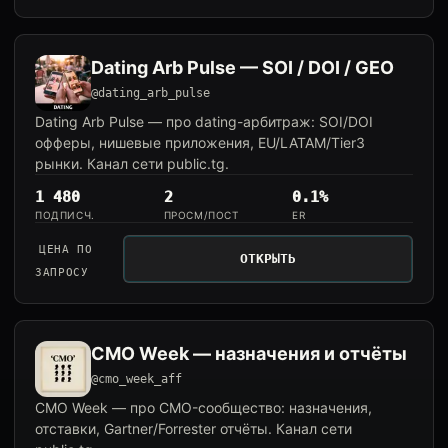
Dating Arb Pulse — SOI / DOI / GEO
@dating_arb_pulse
Dating Arb Pulse — про dating-арбитраж: SOI/DOI
офферы, нишевые приложения, EU/LATAM/Tier3
рынки. Канал сети public.tg.
1 480
2
0.1%
ПОДПИСЧ.
ПРОСМ/ПОСТ
ER
ЦЕНА ПО
ОТКРЫТЬ
ЗАПРОСУ
CMO Week — назначения и отчёты
@cmo_week_aff
CMO Week — про CMO-сообщество: назначения,
отставки, Gartner/Forrester отчёты. Канал сети