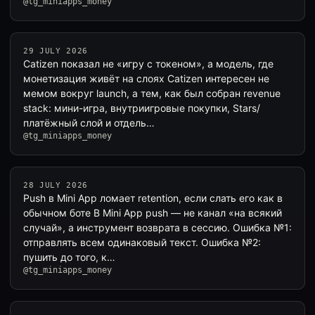
@tg_miniapps_money
29 JULY 2026
Catizen показал не «игру с токеном», а модель, где
монетизация живёт на слоях Catizen интересен не
мемом вокруг launch, а тем, как был собран revenue
stack: мини-игра, внутриигровые покупки, Stars/
платёжный слой и отдель…
@tg_miniapps_money
28 JULY 2026
Push в Mini App ломает retention, если слать его как в
обычном боте В Mini App push — не канал «на всякий
случай», а инструмент возврата в сессию. Ошибка №1:
отправлять всем одинаковый текст. Ошибка №2:
пушить до того, к…
@tg_miniapps_money