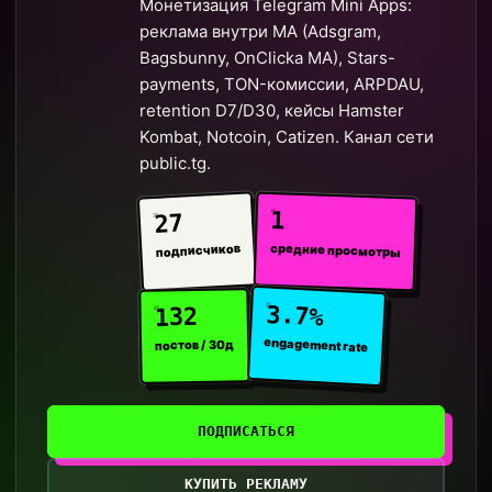
Монетизация Telegram Mini Apps:
реклама внутри MA (Adsgram,
Bagsbunny, OnClicka MA), Stars-
payments, TON-комиссии, ARPDAU,
retention D7/D30, кейсы Hamster
Kombat, Notcoin, Catizen. Канал сети
public.tg.
1
27
средние просмотры
подписчиков
3.7%
132
engagement rate
постов / 30д
ПОДПИСАТЬСЯ
КУПИТЬ РЕКЛАМУ