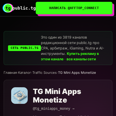
tg
public.tg
НАПИСАТЬ @AFFTOP_CONNECT
Это один из 3819 каналов
редакционной сети public.tg про
CPA, арбитраж, iGaming, Nutra и AI-
СЕТЬ PUBLIC.TG
инструменты.
Купить рекламу в
этом канале
·
все каналы сети
Главная
›
Каталог
›
Traffic Sources
›
TG Mini Apps Monetize
TG Mini Apps
Monetize
@tg_miniapps_money →