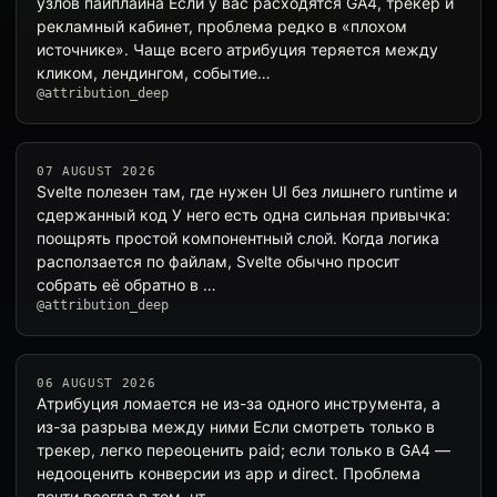
узлов пайплайна Если у вас расходятся GA4, трекер и
рекламный кабинет, проблема редко в «плохом
источнике». Чаще всего атрибуция теряется между
кликом, лендингом, событие…
@attribution_deep
07 AUGUST 2026
Svelte полезен там, где нужен UI без лишнего runtime и
сдержанный код У него есть одна сильная привычка:
поощрять простой компонентный слой. Когда логика
расползается по файлам, Svelte обычно просит
собрать её обратно в …
@attribution_deep
06 AUGUST 2026
Атрибуция ломается не из-за одного инструмента, а
из-за разрыва между ними Если смотреть только в
трекер, легко переоценить paid; если только в GA4 —
недооценить конверсии из app и direct. Проблема
почти всегда в том, чт…