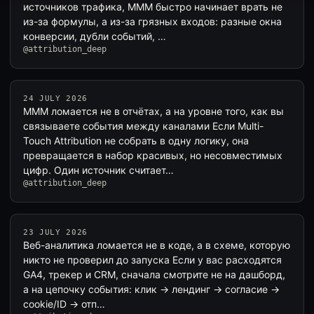
источников трафика, MMM быстро начинает врать не
из-за формулы, а из-за грязных входов: разные окна
конверсии, дубли событий, …
@attribution_deep
24 JULY 2026
MMM ломается не в отчётах, а на уровне того, как вы
связываете события между каналами Если Multi-
Touch Attribution не собрать в одну логику, она
превращается в набор красивых, но несовместимых
цифр. Один источник считает…
@attribution_deep
23 JULY 2026
Веб-аналитика ломается не в коде, а в схеме, которую
никто не проверил до запуска Если у вас расходятся
GA4, трекер и CRM, сначала смотрите не на дашборд,
а на цепочку события: клик → лендинг → согласие →
cookie/ID → отп…