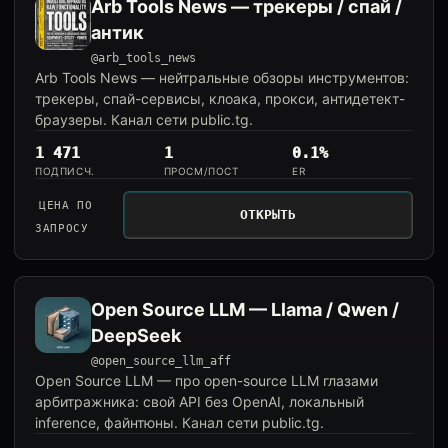
Arb Tools News — трекеры / спай /
антик
@arb_tools_news
Arb Tools News — нейтральные обзоры инструментов:
трекеры, спай-сервисы, клоака, прокси, антидетект-
браузеры. Канал сети public.tg.
1 471
1
0.1%
ПОДПИСЧ.
ПРОСМ/ПОСТ
ER
ЦЕНА ПО
ОТКРЫТЬ
ЗАПРОСУ
Open Source LLM — Llama / Qwen /
DeepSeek
@open_source_llm_aff
Open Source LLM — про open-source LLM глазами
арбитражника: свой API без OpenAI, локальный
inference, файнтюны. Канал сети public.tg.