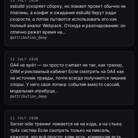
13 JULY 2026
esbuild ускоряет сборку, но ломают проект обычно не
плагины, а конфиг и ожидания esbuild берут ради
скорости, а потом пытаются использовать его как
полный аналог Webpack. Отсюда и разочарование: он
отлично режет время на…
@attribution_deep
12 JULY 2026
GA4 не врёт — он просто считает не так, как трекер,
CRM и рекламный кабинет Если смотреть на GA4 как
на источник правды, почти всегда получаются лишние
споры. У него своя логика: события вместо сессий,
модельная атрибуци…
@attribution_deep
11 JULY 2026
Server-side трекинг ломается не на коде, а на стыке
трёх систем Если смотреть только на пиксель,
кажется, что всё просто: клик есть, конверсия есть,