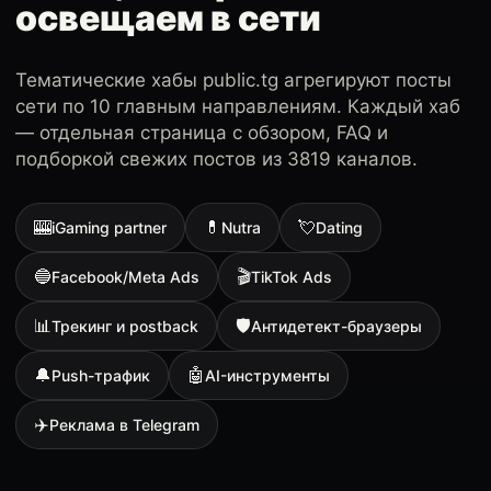
освещаем в сети
Тематические хабы public.tg агрегируют посты
сети по 10 главным направлениям. Каждый хаб
— отдельная страница с обзором, FAQ и
подборкой свежих постов из 3819 каналов.
🎰
💊
💘
iGaming partner
Nutra
Dating
🔵
🎬
Facebook/Meta Ads
TikTok Ads
📊
🛡
Трекинг и postback
Антидетект-браузеры
🔔
🤖
Push-трафик
AI-инструменты
✈️
Реклама в Telegram