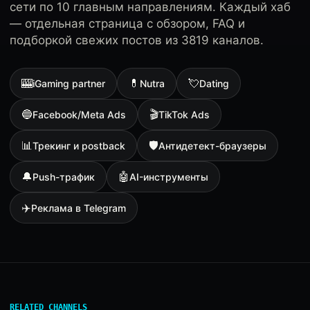
сети по 10 главным направлениям. Каждый хаб
— отдельная страница с обзором, FAQ и
подборкой свежих постов из 3819 каналов.
🎰
💊
💘
iGaming partner
Nutra
Dating
🔵
🎬
Facebook/Meta Ads
TikTok Ads
📊
🛡
Трекинг и postback
Антидетект-браузеры
🔔
🤖
Push-трафик
AI-инструменты
✈️
Реклама в Telegram
RELATED CHANNELS