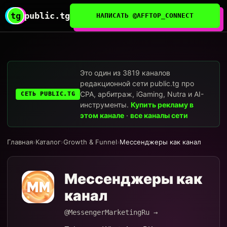
tg
public.tg
НАПИСАТЬ @AFFTOP_CONNECT
Это один из 3819 каналов
редакционной сети public.tg про
CPA, арбитраж, iGaming, Nutra и AI-
СЕТЬ PUBLIC.TG
инструменты.
Купить рекламу в
этом канале
·
все каналы сети
Главная
›
Каталог
›
Growth & Funnel
›
Мессенджеры как канал
Мессенджеры как
канал
@MessengerMarketingRu →