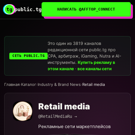
tg
public.tg
НАПИСАТЬ @AFFTOP_CONNECT
Это один из 3819 каналов
редакционной сети public.tg про
CPA, арбитраж, iGaming, Nutra и AI-
СЕТЬ PUBLIC.TG
инструменты.
Купить рекламу в
этом канале
·
все каналы сети
Главная
›
Каталог
›
Industry & Brand News
›
Retail media
Retail media
@RetailMediaRu →
Рекламные сети маркетплейсов