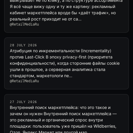
выигрывает не по клику, а по структуре ассортимента
Я всё чаще вижу одну и ту же картину: рекламный
кабинет маркетплейса вроде бы «даёт трафик», но
реальный рост приходит не от са…
@RetailMediaRu
28 JULY 2026
Атрибуция по инкрементальности (Incrementality)
против Last-Click В эпоху privacy-first (приоритета
конфиденциальности), когда сторонние файлы cookie
ушли в прошлое, а серверная аналитика стала
стандартом, маркетологи пе…
@RetailMediaRu
27 JULY 2026
Внутренний поиск маркетплейса: что это такое и
зачем он нужен Внутренний поиск маркетплейса —
это рекламный и органический спрос внутри
площадки: пользователь уже пришёл на Wildberries,
Ozon, Яндекс Маркет или другой мар…