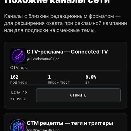
Каналы с близким редакционным форматом —
для расширения охвата при рекламной кампании
или для подписки на смежные темы.
CTV-реклама — Connected TV
@CTVadsManualPro
CTV ads
162
1
0.6%
ПОДПИСЧ.
ПРОСМ/ПОСТ
ER
ЦЕНА ПО
ОТКРЫТЬ
ЗАПРОСУ
GTM рецепты — теги и триггеры
@GTMrecipesRuPro