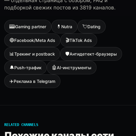
— отдельная страница с обзором, FAQ и
подборкой свежих постов из 3819 каналов.
🎰
💊
💘
iGaming partner
Nutra
Dating
🔵
🎬
Facebook/Meta Ads
TikTok Ads
📊
🛡
Трекинг и postback
Антидетект-браузеры
🔔
🤖
Push-трафик
AI-инструменты
✈️
Реклама в Telegram
RELATED CHANNELS
Похожие каналы сети