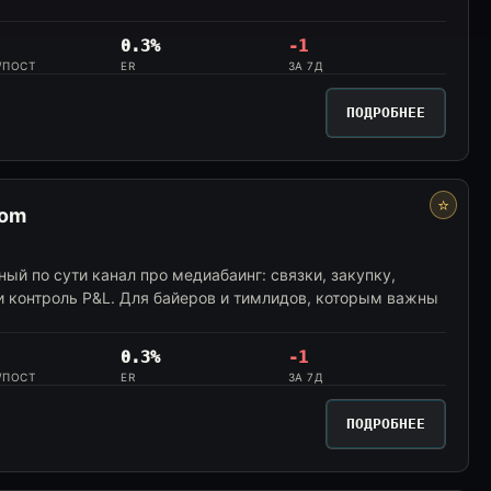
0.3%
-1
/ПОСТ
ER
ЗА 7Д
ПОДРОБНЕЕ
⭐
oom
ный по сути канал про медиабаинг: связки, закупку,
и контроль P&L. Для байеров и тимлидов, которым важны
0.3%
-1
/ПОСТ
ER
ЗА 7Д
ПОДРОБНЕЕ