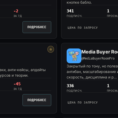
кнопке бабло.
-2
341
1
ЗА 7Д
ПОДПИСЧ.
ПРОСМ
ПОДРОБНЕЕ
ЦЕНА ПО ЗАПРОСУ
⭐
Media Buyer R
@MediaBuyerRoomPro
Закрытый по тону, но полез
зки, анти-кейсы, апдейты
антибан, масштабирование 
курсов и теории.
скорость, дисциплина и р...
-45
336
1
ЗА 7Д
ПОДПИСЧ.
ПРОСМ
ПОДРОБНЕЕ
ЦЕНА ПО ЗАПРОСУ