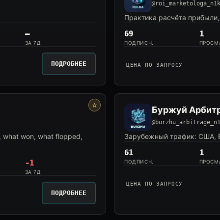
@roi_marketologa_n1
Практика расчёта прибыли,
—
69
1
ЗА 7Д
ПОДПИСЧ.
ПРОСМ
ПОДРОБНЕЕ
ЦЕНА ПО ЗАПРОСУ
⭐
Буржуй Арбит
@burzhu_arbitrage_n
, what won, what flopped,
Зарубежный трафик: США, Е
61
1
-1
ПОДПИСЧ.
ПРОСМ
ЗА 7Д
ЦЕНА ПО ЗАПРОСУ
ПОДРОБНЕЕ