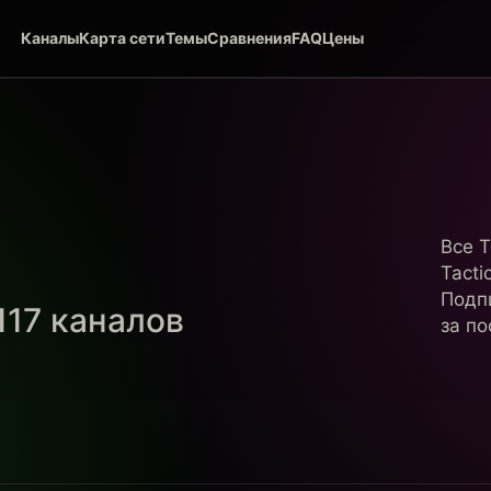
Каналы
Карта сети
Темы
Сравнения
FAQ
Цены
Все T
Tacti
Подп
117 каналов
за по