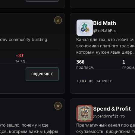
⭐
Bid Math
@BidMathPro
 dev community building.
Канал для тех, кто любит сч
экономика платного трафик
которым нужен язык цифр.
-37
ЗА 7Д
366
1
ПОДПИСЧ.
ПРОСМ
ПОДРОБНЕЕ
ЦЕНА ПО ЗАПРОСУ
⭐
Spend & Profit
@SpendProfitPro
что зашло, почему и где
Прагматичный канал про де
идов, которым важны цифры
окупаемость, дисциплина те