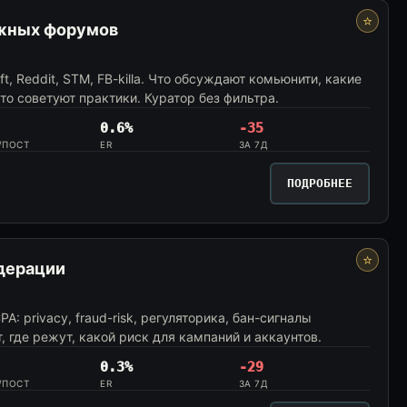
⭐
ажных форумов
t, Reddit, STM, FB-killa. Что обсуждают комьюнити, какие
о советуют практики. Куратор без фильтра.
0.6%
-35
/ПОСТ
ER
ЗА 7Д
ПОДРОБНЕЕ
⭐
дерации
A: privacy, fraud-risk, регуляторика, бан-сигналы
, где режут, какой риск для кампаний и аккаунтов.
0.3%
-29
/ПОСТ
ER
ЗА 7Д