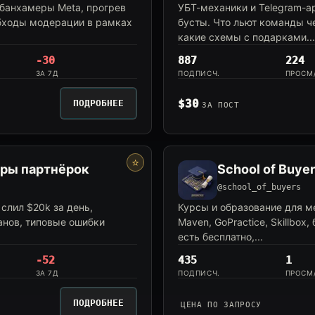
 банхамеры Meta, прогрев
УБТ-механики и Telegram-ар
обходы модерации в рамках
бусты. Что льют команды че
какие схемы с подарками...
-30
887
224
ЗА 7Д
ПОДПИСЧ.
ПРОСМ
$30
ПОДРОБНЕЕ
ЗА ПОСТ
⭐
еры партнёрок
School of Buye
@school_of_buyers
слил $20k за день,
Курсы и образование для ме
анов, типовые ошибки
Maven, GoPractice, Skillbox
есть бесплатно,...
-52
435
1
ЗА 7Д
ПОДПИСЧ.
ПРОСМ
ПОДРОБНЕЕ
ЦЕНА ПО ЗАПРОСУ