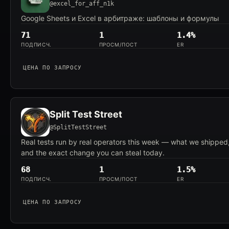
@excel_for_aff_n1k
Google Sheets и Excel в арбитраже: шаблоны и формулы
71
1
1.4%
ПОДПИСЧ.
ПРОСМ/ПОСТ
ER
ЦЕНА ПО ЗАПРОСУ
Split Test Street
@SplitTestStreet
Real tests run by real operators this week — what we shipped
and the exact change you can steal today.
68
1
1.5%
ПОДПИСЧ.
ПРОСМ/ПОСТ
ER
ЦЕНА ПО ЗАПРОСУ