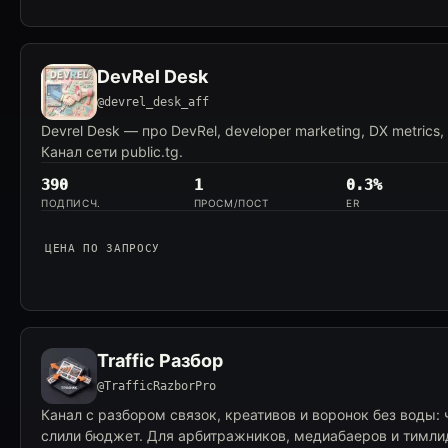
DevRel Desk
@devrel_desk_aff
Devrel Desk — про DevRel, developer marketing, DX metrics,
Канал сети public.tg.
390
1
0.3%
ПОДПИСЧ.
ПРОСМ/ПОСТ
ER
ЦЕНА ПО ЗАПРОСУ
Traffic Разбор
@TrafficRazborPro
Канал с разбором связок, креативов и воронок без воды: 
слили бюджет. Для арбитражников, медиабаеров и тимл