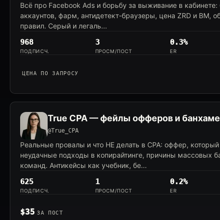
Всё про Facebook Ads и борьбу за выживание в кабинете:
аккаунтов, фарм, антидетект-браузеры, цена ZRD и BM, 
правил. Серый и легаль...
968
3
0.3%
ПОДПИСЧ.
ПРОСМ/ПОСТ
ER
ЦЕНА ПО ЗАПРОСУ
True CPA — фейлы офферов и банхам
@True_CPA
Реальные провалы и что НЕ делать в CPA: оффер, который 
неудачные подходы в копирайтинге, причины массовых б
команд. Антикейсы как учебник, бе...
625
1
0.2%
ПОДПИСЧ.
ПРОСМ/ПОСТ
ER
$35
ЗА ПОСТ