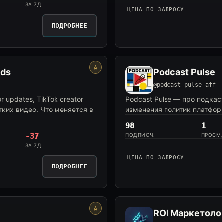
ЗА 7Д
ЦЕНА ПО ЗАПРОСУ
ПОДРОБНЕЕ
⭐
ads
Podcast Pulse
@podcast_pulse_aff
 updates, TikTok creator
Podcast Pulse — про подкаст
отких видео. Что меняется в
изменения политик платформ.
98
1
-37
ПОДПИСЧ.
ПРОСМ
ЗА 7Д
ЦЕНА ПО ЗАПРОСУ
ПОДРОБНЕЕ
⭐
ROI Маркетоло