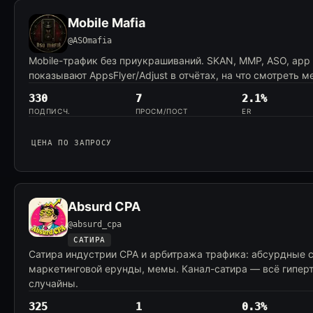
Mobile Mafia
@ASOmafia
Mobile-трафик без приукрашиваний. SKAN, MMP, ASO, app in
показывают AppsFlyer/Adjust в отчётах, на что смотреть 
330
7
2.1%
ПОДПИСЧ.
ПРОСМ/ПОСТ
ER
ЦЕНА ПО ЗАПРОСУ
Absurd CPA
@absurd_cpa
САТИРА
Сатира индустрии CPA и арбитража трафика: абсурдные 
маркетинговой ерунды, мемы. Канал-сатира — всё гипер
случайны.
325
1
0.3%