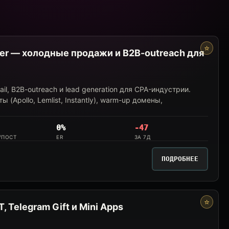
⭐
ter — холодные продажи и B2B-outreach для
l, B2B-outreach и lead generation для CPA-индустрии.
(Apollo, Lemlist, Instantly), warm-up домены,
0%
-47
/ПОСТ
ER
ЗА 7Д
ПОДРОБНЕЕ
⭐
, Telegram Gift и Mini Apps