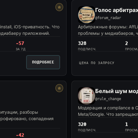
⭐
Голос арбитр
@forum_radar
stall, iOS-приватность. Что
Арбитражные форумы: AffLif
медиабаеру приложений.
проблемы у медиабаеров, чт
-57
328
2
ЗА 7Д
ПОДПИСЧ.
ПРОСМ
ПОДРОБНЕЕ
ЦЕНА ПО ЗАПРОСУ
⭐
Белый шум мо
@rule_change
Модерация и compliance в CP
ситуации, разборы
Meta/Google. Что запрещают
трофировано, совпадения
320
1
ПОДПИСЧ.
ПРОСМ
-42