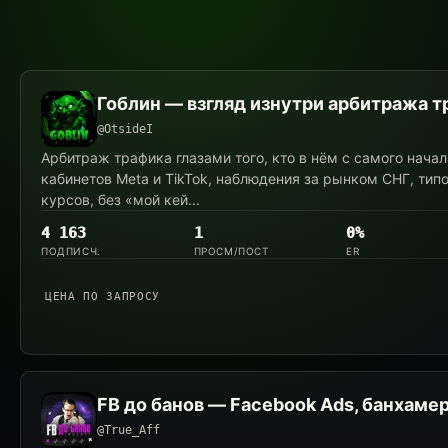
Каналы
Гоблин — взгляд изнутри арбитража 
категории
@OtsideI
Арбитраж трафика глазами того, кто в нём с самого начал
«Buyer
кабинетов Meta и TikTok, наблюдения за рынком СНГ, тип
курсов, без «мой кей...
Tactics»
4 163
1
0%
ПОДПИСЧ.
ПРОСМ/ПОСТ
ER
ЦЕНА ПО ЗАПРОСУ
FB до банов — Facebook Ads, банхаме
@True_Aff