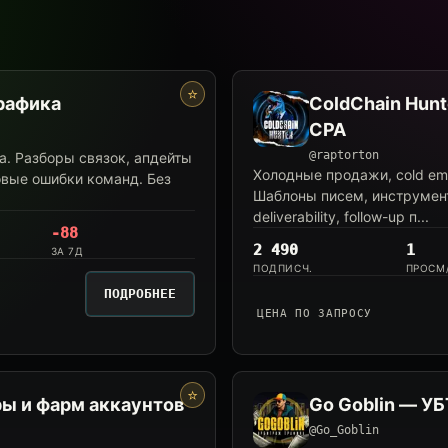
⭐
трафика
ColdChain Hun
CPA
@raptorton
а. Разборы связок, апдейты
Холодные продажи, cold emai
овые ошибки команд. Без
Шаблоны писем, инструменты 
deliverability, follow-up п...
-88
2 490
1
ЗА 7Д
ПОДПИСЧ.
ПРОСМ
ПОДРОБНЕЕ
ЦЕНА ПО ЗАПРОСУ
⭐
ры и фарм аккаунтов
Go Goblin — УБТ
@Go_Goblin