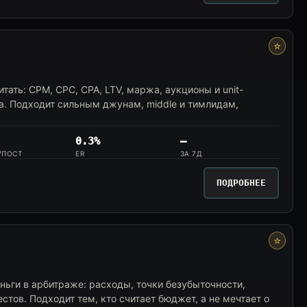
⭐
итать: CPM, CPC, CPA, LTV, маржа, аукционы и unit-
а. Подходит сильным джунам, middle и тимлидам,
0.3%
—
/ПОСТ
ER
ЗА 7Д
ПОДРОБНЕЕ
⭐
ньги в арбитраже: расходы, точки безубыточности,
стов. Подходит тем, кто считает бюджет, а не мечтает о