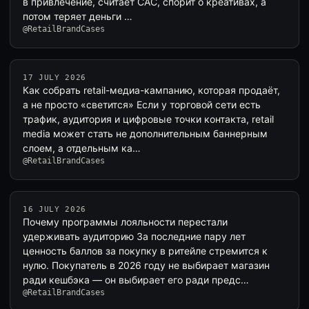
в привлечение, считает CAC, спорит о креативах, а
потом теряет деньги …
@RetailBrandCases
17 JULY 2026
Как собрать retail-медиа-кампанию, которая продаёт,
а не просто «светится» Если у торговой сети есть
трафик, аудитория и цифровые точки контакта, retail
media может стать не дополнительным баннерным
слоем, а отдельным ка…
@RetailBrandCases
16 JULY 2026
Почему программы лояльности перестали
удерживать аудиторию За последние пару лет
ценность баллов за покупку в ритейле стремится к
нулю. Покупатель в 2026 году не выбирает магазин
ради кешбэка — он выбирает его ради предс…
@RetailBrandCases