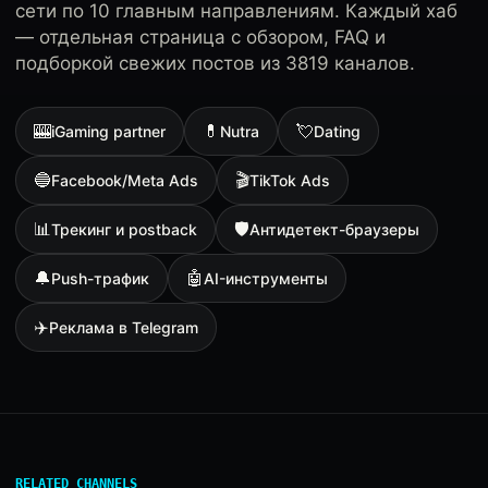
сети по 10 главным направлениям. Каждый хаб
— отдельная страница с обзором, FAQ и
подборкой свежих постов из 3819 каналов.
🎰
💊
💘
iGaming partner
Nutra
Dating
🔵
🎬
Facebook/Meta Ads
TikTok Ads
📊
🛡
Трекинг и postback
Антидетект-браузеры
🔔
🤖
Push-трафик
AI-инструменты
✈️
Реклама в Telegram
RELATED CHANNELS