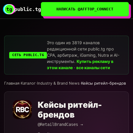
tg
public.tg
НАПИСАТЬ @AFFTOP_CONNECT
Это один из 3819 каналов
редакционной сети public.tg про
CPA, арбитраж, iGaming, Nutra и AI-
СЕТЬ PUBLIC.TG
инструменты.
Купить рекламу в
этом канале
·
все каналы сети
Главная
›
Каталог
›
Industry & Brand News
›
Кейсы ритейл-брендов
Кейсы ритейл-
брендов
@RetailBrandCases →