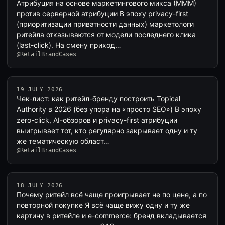
Атрибуция на основе маркетингового микса (MMM)
против серверной атрибуции В эпоху privacy-first
(приоритизации приватности данных) маркетологи
ритейла отказываются от модели последнего клика
(last-click). На смену приход…
@RetailBrandCases
19 JULY 2026
Чек-лист: как ритейл-бренду построить Topical
Authority в 2026 (без упора на «просто SEO») В эпоху
zero-click, AI-обзоров и privacy-first атрибуции
выигрывает тот, кто регулярно закрывает одну и ту
же тематическую област…
@RetailBrandCases
18 JULY 2026
Почему ритейл всё чаще проигрывает не по цене, а по
повторной покупке Я всё чаще вижу одну и ту же
картину в ритейле и e-commerce: бренд вкладывается