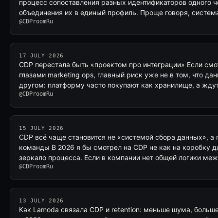
процесс сопоставления разных идентификаторов одного ч
объединения их в единый профиль. Проще говоря, систе
@CDProomRu
17 JULY 2026
CDP перестала быть «проектом про интеграции» Если смо
глазами marketing ops, главный риск уже не в том, что дан
другом: платформу часто покупают как хранилище, а ждут
@CDProomRu
15 JULY 2026
CDP всё чаще становится не «системой сбора данных», а 
команды В 2026 я бы смотрел на CDP не как на коробку дл
зеркало процесса. Если в компании нет общей логики ме
@CDProomRu
13 JULY 2026
Как Lamoda связала CDP и retention: меньше шума, больш