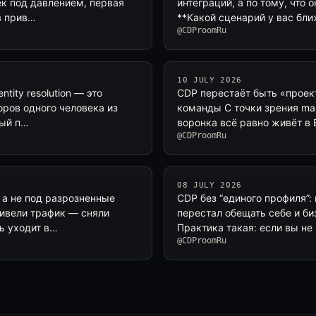
ек под давлением, первая
интеграций, а по тому, что 
в прив…
**Какой сценарий у вас бл
@CDProomRu
10 JULY 2026
ntity resolution — это
CDP перестаёт быть «проек
оров одного человека из
команды С точки зрения mar
ный п…
воронка всё равно живёт в 
@CDProomRu
08 JULY 2026
 а не под разрозненные
CDP без “единого профиля”:
ривели трафик — сняли
перестал обещать себе и би
ть уходит в…
Практика такая: если вы н
@CDProomRu