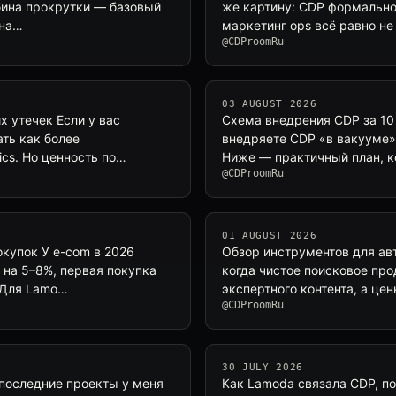
убина прокрутки — базовый
же картину: CDP формально 
ана…
маркетинг ops всё равно н
@CDProomRu
03 AUGUST 2026
х утечек Если у вас
Схема внедрения CDP за 10 
ать как более
внедряете CDP «в вакууме»,
ics. Но ценность по…
Ниже — практичный план, к
@CDProomRu
01 AUGUST 2026
окупок У e-com в 2026
Обзор инструментов для авт
 на 5–8%, первая покупка
когда чистое поисковое про
. Для Lamo…
экспертного контента, а ц
@CDProomRu
30 JULY 2026
 последние проекты у меня
Как Lamoda связала CDP, по