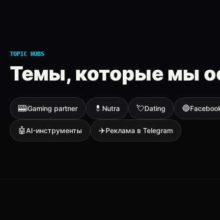
TOPIC HUBS
Темы, которые мы о
🎰
💊
💘
🔵
iGaming partner
Nutra
Dating
Faceboo
🤖
✈️
AI-инструменты
Реклама в Telegram