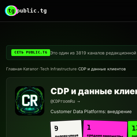
tg
public.tg
Это один из 3819 каналов редакционной с
СЕТЬ PUBLIC.TG
Главная
›
Каталог
›
Tech Infrastructure
›
CDP и данные клиентов
CDP и данные клие
@CDProomRu →
Customer Data Platforms: внедрение
1
1
9
средние просмотры
подписчиков
по