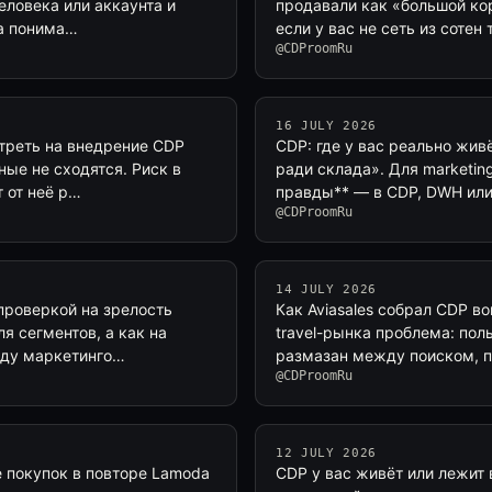
еловека или аккаунта и
продавали как «большой ко
ма понима…
если у вас не сеть из сотен
@CDProomRu
16 JULY 2026
треть на внедрение CDP
CDP: где у вас реально жив
ные не сходятся. Риск в
ради склада». Для marketin
 от неё р…
правды** — в CDP, DWH или
@CDProomRu
14 JULY 2026
проверкой на зрелость
Как Aviasales собрал CDP во
я сегментов, а как на
travel-рынка проблема: пол
жду маркетинго…
размазан между поиском, п
@CDProomRu
12 JULY 2026
е покупок в повторе Lamoda
CDP у вас живёт или лежит 