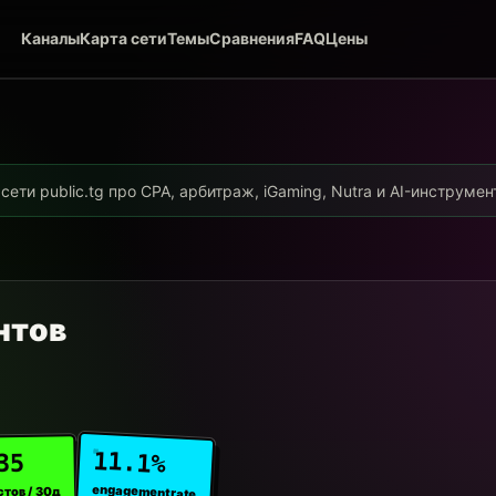
Каналы
Карта сети
Темы
Сравнения
FAQ
Цены
ети public.tg про CPA, арбитраж, iGaming, Nutra и AI-инструме
нтов
11.1%
35
engagement rate
стов / 30д