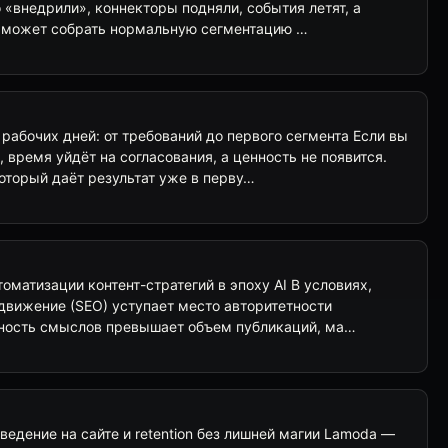
«внедрили», коннекторы подняли, события летят, а
е может собрать нормальную сегментацию …
рабочих дней: от требований до первого сегмента Если вы
 время уйдёт на согласования, а ценность не появится.
оторый даёт результат уже в перву…
оматизации контент-стратегий в эпоху AI В условиях,
движение (SEO) уступает место авторитетности
енность смыслов превышает объем публикаций, ма…
ведение на сайте и retention без лишней магии Lamoda —