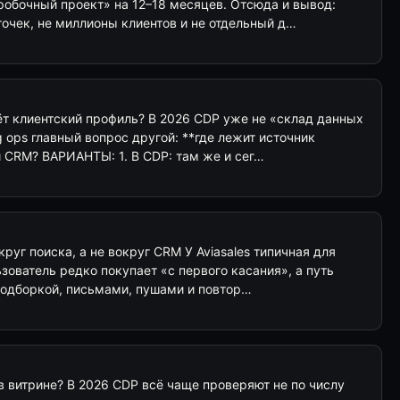
робочный проект» на 12–18 месяцев. Отсюда и вывод:
 точек, не миллионы клиентов и не отдельный д…
ёт клиентский профиль? В 2026 CDP уже не «склад данных
g ops главный вопрос другой: **где лежит источник
 CRM? ВАРИАНТЫ: 1. В CDP: там же и сег…
круг поиска, а не вокруг CRM У Aviasales типичная для
ьзователь редко покупает «с первого касания», а путь
одборкой, письмами, пушами и повтор…
в витрине? В 2026 CDP всё чаще проверяют не по числу