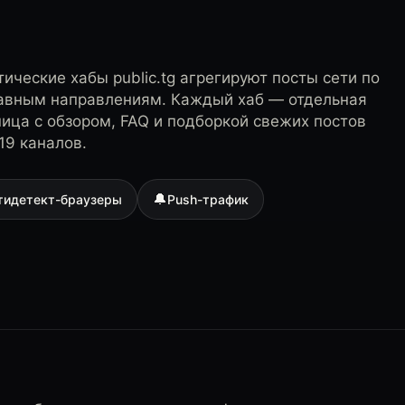
ические хабы public.tg агрегируют посты сети по
лавным направлениям. Каждый хаб — отдельная
ница с обзором, FAQ и подборкой свежих постов
19 каналов.
🔔
тидетект-браузеры
Push-трафик