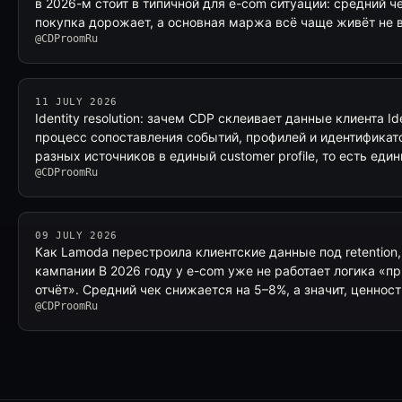
в 2026-м стоит в типичной для e-com ситуации: средний ч
покупка дорожает, а основная маржа всё чаще живёт не 
@CDProomRu
11 JULY 2026
Identity resolution: зачем CDP склеивает данные клиента Ide
процесс сопоставления событий, профилей и идентификат
разных источников в единый customer profile, то есть еди
@CDProomRu
09 JULY 2026
Как Lamoda перестроила клиентские данные под retention,
кампании В 2026 году у e-com уже не работает логика «п
отчёт». Средний чек снижается на 5–8%, а значит, ценнос
@CDProomRu