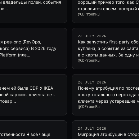
ны владельцы полей, события
хороший пример того, как C
инв…
становится слоем, который
@CDProomRu
28 JULY 2026
я рев-опс (RevOps,
Как запустить first-party с
кого сервиса) В 2026 году
куплена, а события из сайта
Platform (пла…
а с карты данных. За одну
@CDProomRu
26 JULY 2026
ачем ей была CDP У IKEA
Почему атрибуция по послед
зной картины клиента нет.
эпоху тотального перехода
 товар…
клиента через устаревшие 
@CDProomRu
24 JULY 2026
тственности Я всё чаще
Миграция атрибуции в стор