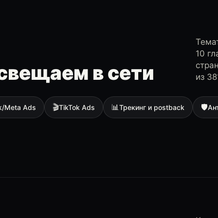
Темат
10 г
стра
свещаем в сети
из 38
🎬
📊
🛡
k/Meta Ads
TikTok Ads
Трекинг и postback
Ан