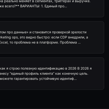
она реально меняет в сегментах, триггерах и выручке.
иже всего?** ВАРИАНТЫ: 1. Единый про…
том про данные» и становится проверкой зрелости
keting ops, это видно быстро: если CDP внедрили, а
Excel, то проблема не в платформе. Проблема …
 как я строю полезную идентификацию в 2026 В 2026 я
знесу “единый профиль клиента” как конечную цель.
е можете гарантировать устойчивую идентиф…