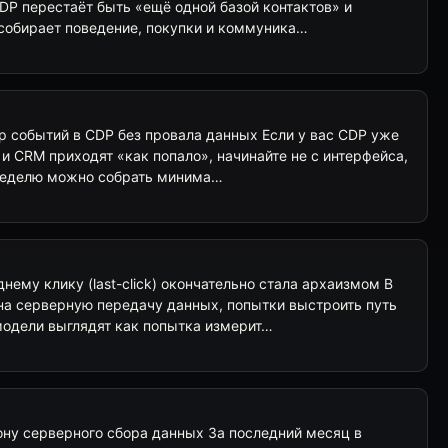
DP перестаёт быть «ещё одной базой контактов» и
 собирает поведение, покупки и коммуника…
бор событий в CDP без провала данных Если у вас CDP уже
 и CRM приходят «как попало», начинайте не с интерфейса,
 неделю можно собрать минима…
нему клику (last-click) окончательно стала архаизмом В
 на серверную передачу данных, попытки выстроить путь
модели выглядят как попытка измерит…
ону серверного сбора данных За последний месяц в