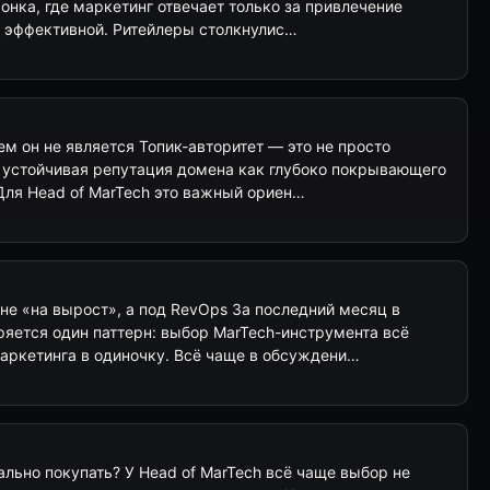
онка, где маркетинг отвечает только за привлечение
ыть эффективной. Ритейлеры столкнулис…
чем он не является Топик-авторитет — это не просто
а устойчивая репутация домена как глубоко покрывающего
Для Head of MarTech это важный ориен…
не «на вырост», а под RevOps За последний месяц в
ряется один паттерн: выбор MarTech-инструмента всё
маркетинга в одиночку. Всё чаще в обсуждени…
еально покупать? У Head of MarTech всё чаще выбор не