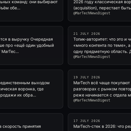
льных команд: они выбирают
2026 году классическая вор
объём обе…
(acquisition), перестает б
@MarTechNewsDigest
21 JULY 2026
ется в выручку Очередная
Топик-авторитет: что это и 
ьше про «ещё один удобный
«много контента по теме», 
f MarTec…
одну предметную область. 
@MarTechNewsDigest
19 JULY 2026
ся единственным выходом
MarTech всё чаще покупают 
ическая воронка, где
разговорах с рынком повто
 продажи их обра…
реже начинается с отдела 
@MarTechNewsDigest
17 JULY 2026
а скорость принятия
MarTech-стек в 2026: что р