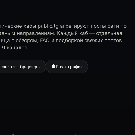
ические хабы public.tg агрегируют посты сети по
лавным направлениям. Каждый хаб — отдельная
ница с обзором, FAQ и подборкой свежих постов
19 каналов.
🔔
тидетект-браузеры
Push-трафик