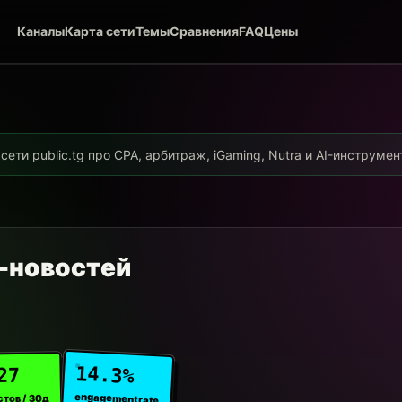
Каналы
Карта сети
Темы
Сравнения
FAQ
Цены
ети public.tg про CPA, арбитраж, iGaming, Nutra и AI-инструме
-новостей
14.3%
27
engagement rate
стов / 30д