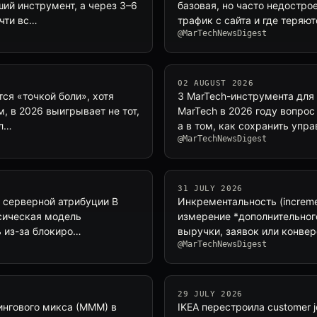
ий инструмент, а через 3–6
базовая, но часто недострое
очти вс…
трафик с сайта и где теряю
@MarTechNewsDigest
02 AUGUST 2026
тся «точкой боли», хотя
3 MarTech-инструмента для 
, в 2026 выигрывает не тот,
MarTech в 2026 году вопрос
кл…
а в том, как сохранить упр
@MarTechNewsDigest
31 JULY 2026
 серверной атрибуции В
Инкрементальность (increme
ссическая модель
измерение *дополнительног
ть из-за блокиро…
выручки, заявок или конвер
@MarTechNewsDigest
29 JULY 2026
ингового микса (MMM) в
IKEA перестроила customer j