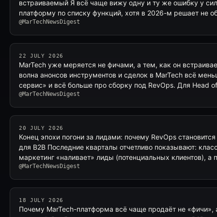
встраиваемый Я всё чаще вижу одну и ту же ошибку у си
платформу по списку функций, хотя в 2026-м решает не 
@MarTechNewsDigest
22 JULY 2026
MarTech уже меряется не фичами, а тем, как он встраива
волна анонсов инструментов и сделок в MarTech всё мен
сервис» и всё больше про сборку под RevOps. Для Head o
@MarTechNewsDigest
20 JULY 2026
Конец эпохи погони за лидами: почему RevOps становит
для B2B Последние кварталы отчетливо показывают: класс
маркетинг «наливает» лиды (потенциальных клиентов), а
@MarTechNewsDigest
18 JULY 2026
Почему MarTech-платформа всё чаще продаёт не «фичи», 