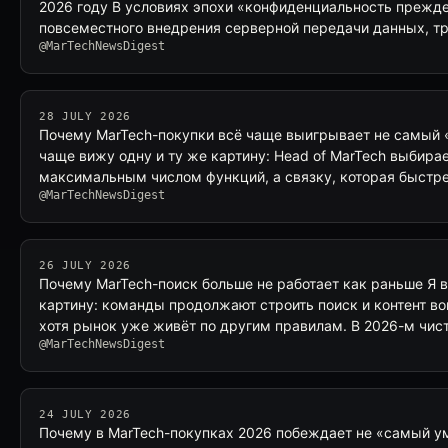
2026 году В условиях эпохи «конфиденциальность прежде вс
повсеместного внедрения серверной передачи данных, т
@MarTechNewsDigest
28 JULY 2026
Почему MarTech-покупки всё чаще выигрывает не самый 
чаще вижу одну и ту же картину: Head of MarTech выбира
максимальным числом функций, а связку, которая быстре
@MarTechNewsDigest
26 JULY 2026
Почему MarTech-поиск больше не работает как раньше Я в
картину: команды продолжают строить поиск и контент во
хотя рынок уже живёт по другим правилам. В 2026-м чист
@MarTechNewsDigest
24 JULY 2026
Почему в MarTech-покупках 2026 побеждает не «самый у