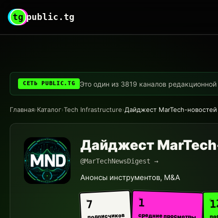
tg
public.tg
Это один из 3819 каналов редакционной с
СЕТЬ PUBLIC.TG
Главная
›
Каталог
›
Tech Infrastructure
›
Дайджест MarTech-новостей
Дайджест MarTech
@MarTechNewsDigest →
Анонсы инструментов, M&A
1
1
7
средние просмотры
подписчиков
по