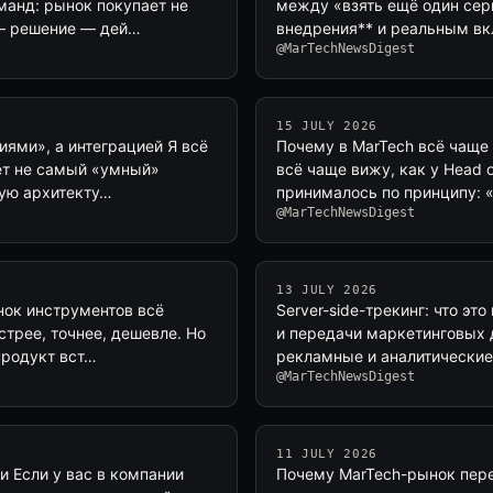
манд: рынок покупает не
между «взять ещё один серв
 — решение — дей…
внедрения** и реальным вк
@MarTechNewsDigest
15 JULY 2026
ями», а интеграцией Я всё
Почему в MarTech всё чаще 
ает не самый «умный»
всё чаще вижу, как у Head 
щую архитекту…
принималось по принципу: 
@MarTechNewsDigest
13 JULY 2026
нок инструментов всё
Server-side-трекинг: что эт
трее, точнее, дешевле. Но
и передачи маркетинговых 
 продукт вст…
рекламные и аналитические
@MarTechNewsDigest
11 JULY 2026
и Если у вас в компании
Почему MarTech-рынок пере