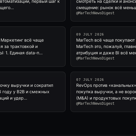
автоматизации, первый шаг к
смотреть на сделки и анонс
кущего…
смещение: рынок всё меньше
@MarTechNewsDigest
09 JULY 2026
? Маркетинг всё чаще
MarTech всё чаще покупают 
я за трактовкой и
MarTech это, пожалуй, глав
: 1. Единая data-п…
атрибуция и даже BI всё м
@MarTechNewsDigest
07 JULY 2026
почку выручки и сократил
RevOps против «канальных» 
 году у B2B и смежных
покупка выручки, а не воро
таций и удер…
(M&A) и продуктовых покуп
@MarTechNewsDigest