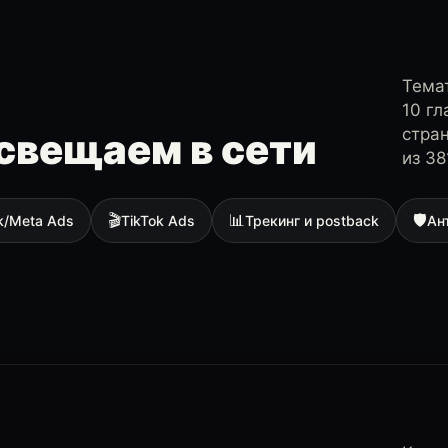
Темат
10 г
стра
свещаем в сети
из 38
🎬
📊
🛡
k/Meta Ads
TikTok Ads
Трекинг и postback
Ан