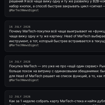
решений Я всё чаще вижу одну и ту же развилку у B2B-ко
набор кнопок, а способ быстрее закрывать цикл «сигнал
@MarTechNewsDigest
16 JULY 2026
Почему MarTech-покупки всё чаще выигрывают не «функци
чаще вижу одну и ту же картину: Head of MarTech выбир
инструмент, а тот, который быстрее встраивается в теку
@MarTechNewsDigest
14 JULY 2026
Покупка MarTech — это уже не про «ещё один сервис» Ры
больше похож на витрину с одинаковыми обещаниями: быс
для Head of MarTech решает не список функций, а то, как
@MarTechNewsDigest
12 JULY 2026
Как за 1 неделю собрать карту MarTech-стека и найти дубл