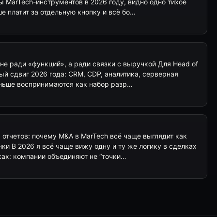
ы MarTech-инструментов в 2026 году, видно одно тихое
 платит за отдельную кнопку и всё бо…
не ради «функций», а ради связки с выручкой Для Head of
ный сдвиг 2026 года: CRM, CDP, аналитика, серверная
еньше воспринимаются как набор разр…
отчетов: почему M&A в MarTech всё чаще выглядит как
нки В 2026 я всё чаще вижу одну и ту же логику в сделках
ках: компании объединяют не “точки…