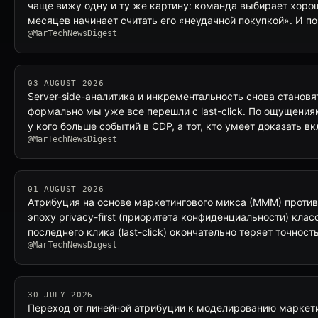
чаще вижу одну и ту же картину: команда выбирает хорош
месяцев начинает считать его «неудачной покупкой». И п
@MarTechNewsDigest
03 AUGUST 2026
Server-side-аналитика и инкрементальность снова становя
формально мы уже все перешли с last-click. По ощущениям
у кого больше событий в CDP, а тот, кто умеет доказать в
@MarTechNewsDigest
01 AUGUST 2026
Атрибуция на основе маркетингового микса (MMM) против
эпоху privacy-first (приоритета конфиденциальности) кла
последнего клика (last-click) окончательно теряет точнос
@MarTechNewsDigest
30 JULY 2026
Переход от линейной атрибуции к моделированию маркет