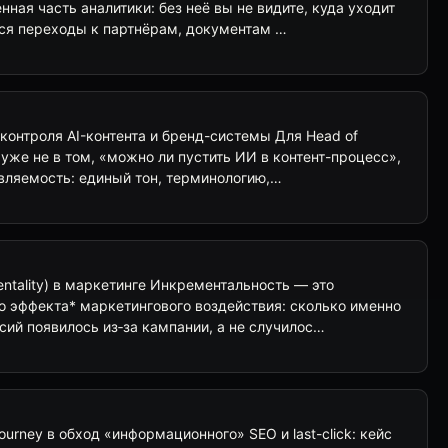
нная часть аналитики: без неё вы не видите, куда уходит
тся переходы к партнёрам, документам …
контроля AI-контента и бренд-системы Для Head of
 уже не в том, «можно ли пустить ИИ в контент-процесс»,
авляемость: единый тон, терминологию,…
ntality) в маркетинге Инкрементальность — это
о эффекта* маркетингового воздействия: сколько именно
сий появилось из‑за кампании, а не случилос…
ourney в обход «информационного» SEO и last-click: кейс