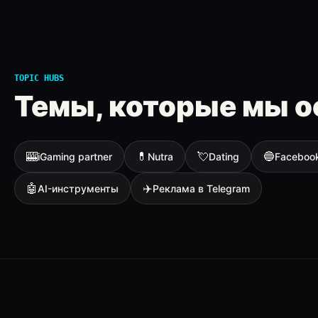
TOPIC HUBS
Темы, которые мы о
🎰
💊
💘
🔵
iGaming partner
Nutra
Dating
Faceboo
🤖
✈️
AI-инструменты
Реклама в Telegram