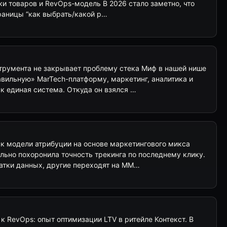
очки товаров и RevOps-модель В 2026 стало заметно, что
страницы “как выбрать/какой р…
струмента не закрывает проблему стека Миф в нашей нише
равильную» MarTech-платформу, маркетинг, аналитика и
к единая система. Откуда он взялся …
д к модели атрибуции на основе маркетингового микса
льно похоронила точность трекинга по последнему клику.
татки данных, другие переходят на MM…
 к RevOps: опыт оптимизации LTV в ритейле Контекст. В