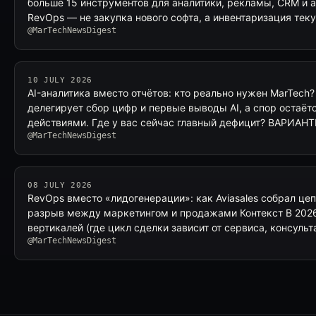
больше 15 инструментов для аналитики, рекламы, CRM и 
RevOps — не закупка нового софта, а инвентаризация те
@MarTechNewsDigest
10 JULY 2026
AI-аналитика вместо отчётов: кто реально нужен MarTech
делегирует сбор цифр и первые выводы AI, а спор остаётс
действиями. Где у вас сейчас главный дефицит? ВАРИАНТЫ
@MarTechNewsDigest
08 JULY 2026
RevOps вместо «лидогенерации»: как Aviasales собрал це
разрыв между маркетингом и продажами Контекст В 2026
вертикалей (где цикл сделки зависит от сервиса, консуль
@MarTechNewsDigest