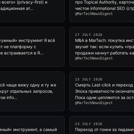
его» (privacy-first) и
про Topical Authority, карт
радиционная ат…
чистое informational SEO (
@MarTechNewsDigest
27 JULY 2026
«умный» инструмент Я всё
M&A в MarTech: покупка ин
ет не платформу с
звучит так: если купить «п
е встраивается в R…
продажи начнут работать ка
@MarTechNewsDigest
25 JULY 2026
сё чаще вижу одну и ту же
Смерть Last-click и перехо
круг отдельных запросов,
Эпоха приватности окончате
ое info…
Пока одни цепляются за ос
@MarTechNewsDigest
23 JULY 2026
мный» инструмент, а самый
Переход от гонки за лидами