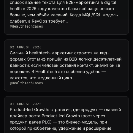
список важнее текста Для B2B-маркетинга в digital
health в 2026 году качество базы всё чаще решает
больше, чем объём касаний. Когда MQL/SQL модель
слабеет, а RevOps требует…
@HealthTechCases
02 AUGUST 2026
Сильный healthtech-маркетинг строится на лид-
формах Этот миф пришёл из B2B-логики десятилетней
давности: если человек оставил контакт, значит он «в
воронке». В HealthTech это особенно удобно —
кажется, что медленный цикл…
@HealthTechCases
01 AUGUST 2026
Product-led Growth: стратегия, где продукт — главный
драйвер роста Product-led Growth (рост через
продукт, далее PLG) — это бизнес-модель, при
которой приобретение, удержание и расширение