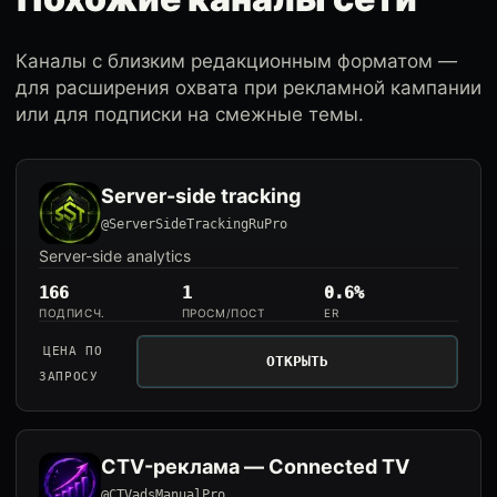
Каналы с близким редакционным форматом —
для расширения охвата при рекламной кампании
или для подписки на смежные темы.
Server-side tracking
@ServerSideTrackingRuPro
Server-side analytics
166
1
0.6%
ПОДПИСЧ.
ПРОСМ/ПОСТ
ER
ЦЕНА ПО
ОТКРЫТЬ
ЗАПРОСУ
CTV-реклама — Connected TV
@CTVadsManualPro