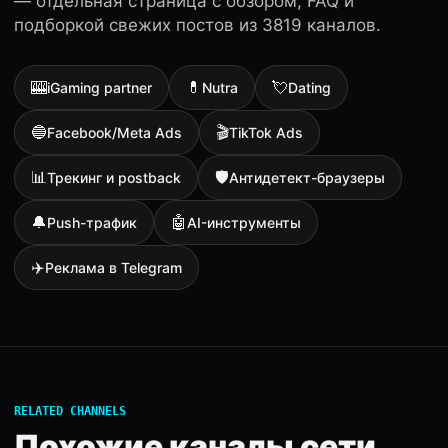
— отдельная страница с обзором, FAQ и
подборкой свежих постов из 3819 каналов.
🎰
💊
💘
iGaming partner
Nutra
Dating
🔵
🎬
Facebook/Meta Ads
TikTok Ads
📊
🛡
Трекинг и postback
Антидетект-браузеры
🔔
🤖
Push-трафик
AI-инструменты
✈️
Реклама в Telegram
RELATED CHANNELS
Похожие каналы сети