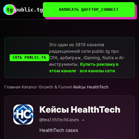
tg
public.tg
НАПИСАТЬ @AFFTOP_CONNECT
Это один из 3819 каналов
редакционной сети public.tg про
CPA, арбитраж, iGaming, Nutra и AI-
СЕТЬ PUBLIC.TG
инструменты.
Купить рекламу в
этом канале
·
все каналы сети
Главная
›
Каталог
›
Growth & Funnel
›
Кейсы HealthTech
Кейсы HealthTech
@HealthTechCases →
HealthTech cases