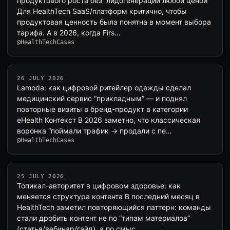
продуктового роста без “лидогенерации любой ценой”
Для HealthTech SaaS/платформ критично, чтобы
продуктовая ценность была понятна в момент выбора
тарифа. А в 2026, когда Firs…
@HealthTechCases
26 JULY 2026
Lamoda: как цифровой ритейлер одежды сделал
медицинский сервис “прикладным” — и поднял
повторные визиты в бренд-продукт в категории
eHealth Контекст В 2026 заметно, что классическая
воронка “поймали трафик → продали с пе…
@HealthTechCases
25 JULY 2026
Топикал-авторитет в цифровом здоровье: как
меняется структура контента В последний месяц в
HealthTech заметил повторяющийся паттерн: команды
стали дробить контент не по “типам материалов”
(статья/вебинар/гайд), а по смыс…