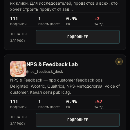
их клики. Для исследователей, продактов и всех, кто
хочет строить продукт от зад...
111
1
0.9%
-2
ПОДПИСЧ.
ПРОСМ/ПОСТ
ER
ЗА 7Д
ЦЕНА ПО
ПОДРОБНЕЕ
ЗАПРОСУ
⭐
NPS & Feedback Lab
@nps_feedback_desk
NPS & Feedback — про customer feedback ops:
Delighted, Wootric, Qualtrics, NPS-методология, voice of
customer. Канал сети public.tg.
111
1
0.9%
-57
ПОДПИСЧ.
ПРОСМ/ПОСТ
ER
ЗА 7Д
ЦЕНА ПО
ПОДРОБНЕЕ
ЗАПРОСУ