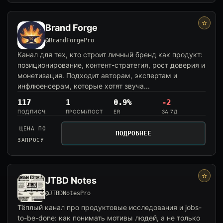
⭐
Brand Forge
@BrandForgePro
Канал для тех, кто строит личный бренд как продукт:
позиционирование, контент-стратегия, рост доверия и
монетизация. Подходит авторам, экспертам и
инфлюенсерам, которые хотят звуча...
117
1
0.9%
-2
ПОДПИСЧ.
ПРОСМ/ПОСТ
ER
ЗА 7Д
ЦЕНА ПО
ПОДРОБНЕЕ
ЗАПРОСУ
⭐
JTBD Notes
@JTBDNotesPro
Тёплый канал про продуктовые исследования и jobs-
to-be-done: как понимать мотивы людей, а не только