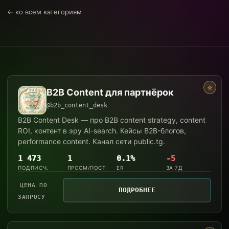
← ко всем категориям
Каналы
⭐
B2B Content для партнёрок
категории
@b2b_content_desk
«Growth
B2B Content Desk — про B2B content strategy, content
ROI, контент в эру AI-search. Кейсы B2B-блогов,
&
performance content. Канал сети public.tg.
Funnel»
1 473
1
0.1%
-5
ПОДПИСЧ.
ПРОСМ/ПОСТ
ER
ЗА 7Д
ЦЕНА ПО
ПОДРОБНЕЕ
ЗАПРОСУ