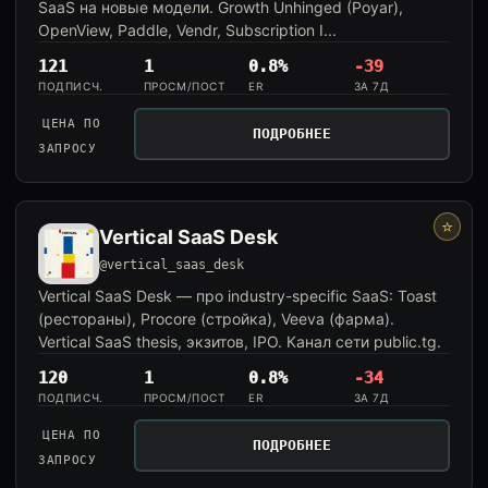
SaaS на новые модели. Growth Unhinged (Poyar),
OpenView, Paddle, Vendr, Subscription I...
121
1
0.8%
-39
ПОДПИСЧ.
ПРОСМ/ПОСТ
ER
ЗА 7Д
ЦЕНА ПО
ПОДРОБНЕЕ
ЗАПРОСУ
⭐
Vertical SaaS Desk
@vertical_saas_desk
Vertical SaaS Desk — про industry-specific SaaS: Toast
(рестораны), Procore (стройка), Veeva (фарма).
Vertical SaaS thesis, экзитов, IPO. Канал сети public.tg.
120
1
0.8%
-34
ПОДПИСЧ.
ПРОСМ/ПОСТ
ER
ЗА 7Д
ЦЕНА ПО
ПОДРОБНЕЕ
ЗАПРОСУ