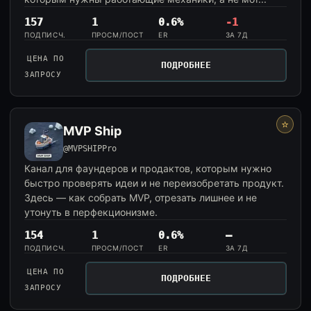
157
1
0.6%
-1
ПОДПИСЧ.
ПРОСМ/ПОСТ
ER
ЗА 7Д
ЦЕНА ПО
ПОДРОБНЕЕ
ЗАПРОСУ
⭐
MVP Ship
@MVPSHIPPro
Канал для фаундеров и продактов, которым нужно
быстро проверять идеи и не переизобретать продукт.
Здесь — как собрать MVP, отрезать лишнее и не
утонуть в перфекционизме.
154
1
0.6%
—
ПОДПИСЧ.
ПРОСМ/ПОСТ
ER
ЗА 7Д
ЦЕНА ПО
ПОДРОБНЕЕ
ЗАПРОСУ