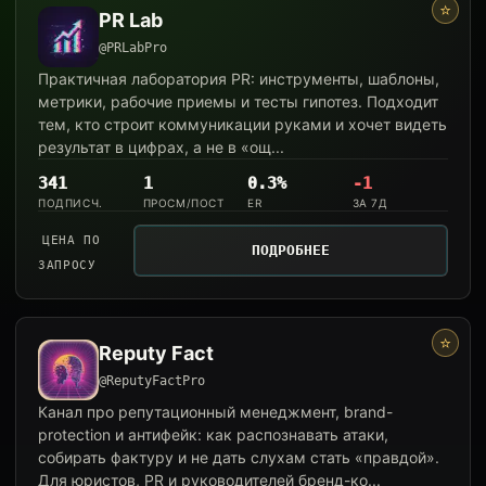
⭐
PR Lab
@PRLabPro
Практичная лаборатория PR: инструменты, шаблоны,
метрики, рабочие приемы и тесты гипотез. Подходит
тем, кто строит коммуникации руками и хочет видеть
результат в цифрах, а не в «ощ...
341
1
0.3%
-1
ПОДПИСЧ.
ПРОСМ/ПОСТ
ER
ЗА 7Д
ЦЕНА ПО
ПОДРОБНЕЕ
ЗАПРОСУ
⭐
Reputy Fact
@ReputyFactPro
Канал про репутационный менеджмент, brand-
protection и антифейк: как распознавать атаки,
собирать фактуру и не дать слухам стать «правдой».
Для юристов, PR и руководителей бренд-ко...