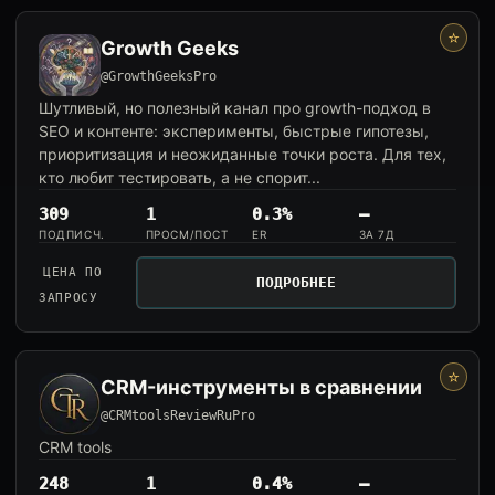
⭐
Growth Geeks
@GrowthGeeksPro
Шутливый, но полезный канал про growth-подход в
SEO и контенте: эксперименты, быстрые гипотезы,
приоритизация и неожиданные точки роста. Для тех,
кто любит тестировать, а не спорит...
309
1
0.3%
—
ПОДПИСЧ.
ПРОСМ/ПОСТ
ER
ЗА 7Д
ЦЕНА ПО
ПОДРОБНЕЕ
ЗАПРОСУ
⭐
CRM-инструменты в сравнении
@CRMtoolsReviewRuPro
CRM tools
248
1
0.4%
—