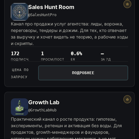
⭐
Sales Hunt Room
@SalesHuntPro
Канал про продажи услуг агентства: лиды, воронка,
переговоры, тендеры и дожим. Для тех, кто отвечает
за выручку и хочет видеть не теорию, а рабочие ходы
и скрипты.
172
1
0.6%
—
ПОДПИСЧ.
ПРОСМ/ПОСТ
ER
ЗА 7Д
ЦЕНА ПО
ПОДРОБНЕЕ
ЗАПРОСУ
⭐
Growth Lab
@GrowthLabHub
Практический канал о росте продукта: гипотезы,
эксперименты, ретеншн и активация без воды. Для
продактов, growth-менеджеров и фаундеров,
которым нужны работающие механики, а не мот...