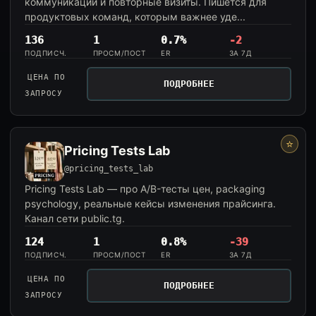
коммуникации и повторные визиты. Пишется для
продуктовых команд, которым важнее уде...
136
1
0.7%
-2
ПОДПИСЧ.
ПРОСМ/ПОСТ
ER
ЗА 7Д
ЦЕНА ПО
ПОДРОБНЕЕ
ЗАПРОСУ
⭐
Pricing Tests Lab
@pricing_tests_lab
Pricing Tests Lab — про A/B-тесты цен, packaging
psychology, реальные кейсы изменения прайсинга.
Канал сети public.tg.
124
1
0.8%
-39
ПОДПИСЧ.
ПРОСМ/ПОСТ
ER
ЗА 7Д
ЦЕНА ПО
ПОДРОБНЕЕ
ЗАПРОСУ