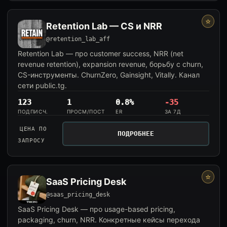
⭐
Retention Lab — CS и NRR
@retention_lab_aff
Retention Lab — про customer success, NRR (net
revenue retention), expansion revenue, борьбу с churn,
CS-инструменты. ChurnZero, Gainsight, Vitally. Канал
сети public.tg.
123
1
0.8%
-35
ПОДПИСЧ.
ПРОСМ/ПОСТ
ER
ЗА 7Д
ЦЕНА ПО
ПОДРОБНЕЕ
ЗАПРОСУ
⭐
SaaS Pricing Desk
@saas_pricing_desk
SaaS Pricing Desk — про usage-based pricing,
packaging, churn, NRR. Конкретные кейсы перехода