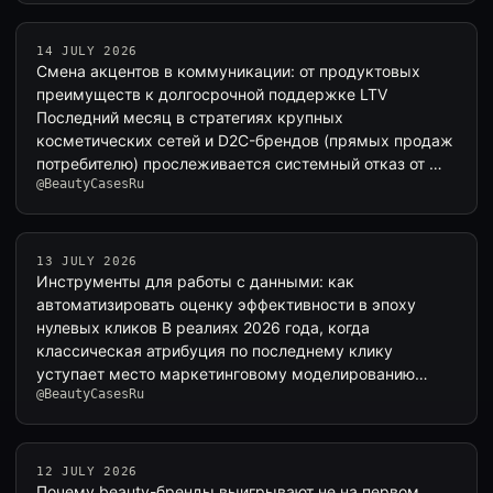
14 JULY 2026
Смена акцентов в коммуникации: от продуктовых
преимуществ к долгосрочной поддержке LTV
Последний месяц в стратегиях крупных
косметических сетей и D2C-брендов (прямых продаж
потребителю) прослеживается системный отказ от …
@BeautyCasesRu
13 JULY 2026
Инструменты для работы с данными: как
автоматизировать оценку эффективности в эпоху
нулевых кликов В реалиях 2026 года, когда
классическая атрибуция по последнему клику
уступает место маркетинговому моделированию
@BeautyCasesRu
(МММ) и…
12 JULY 2026
Почему beauty-бренды выигрывают не на первом