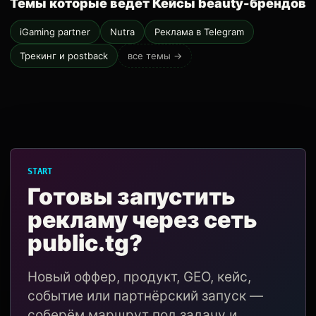
Темы которые ведёт Кейсы beauty-брендов
iGaming partner
Nutra
Реклама в Telegram
Трекинг и postback
все темы →
START
Готовы запустить
рекламу через сеть
public.tg?
Новый оффер, продукт, GEO, кейс,
событие или партнёрский запуск —
соберём маршрут под задачу и