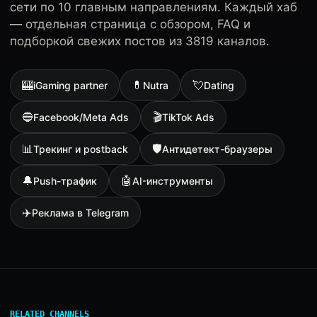
сети по 10 главным направлениям. Каждый хаб
— отдельная страница с обзором, FAQ и
подборкой свежих постов из 3819 каналов.
🎰
💊
💘
iGaming partner
Nutra
Dating
🔵
🎬
Facebook/Meta Ads
TikTok Ads
📊
🛡
Трекинг и postback
Антидетект-браузеры
🔔
🤖
Push-трафик
AI-инструменты
✈️
Реклама в Telegram
RELATED CHANNELS