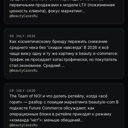
первичными продажами к модели LTV (пожизненная
ценность клиента), фокус маркетинг…
@BeautyCasesRu
30 JULY 2026
Как косметическому бренду пережить снижение
среднего чека без “скидок навсегда” В 2026 я всё
чаще вижу одну и ту же картину в beauty e-commerce:
трафик не проседает катастрофически, но покупатель
стал экономнее. Средний …
@BeautyCasesRu
29 JULY 2026
The Team of NO! и что делать ретейлу, когда «всё
горит» — разбор с позиции маркетинга beauty/e-com В
подкасте Future Commerce обсуждают, как
операционные блоки в ретейле приходят к режиму
«команда “нет”»: меньше обещаний…
@BeautyCasesRu