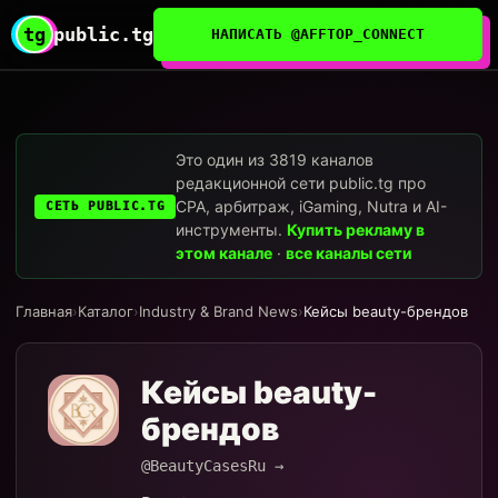
tg
public.tg
НАПИСАТЬ @AFFTOP_CONNECT
Это один из 3819 каналов
редакционной сети public.tg про
CPA, арбитраж, iGaming, Nutra и AI-
СЕТЬ PUBLIC.TG
инструменты.
Купить рекламу в
этом канале
·
все каналы сети
Главная
›
Каталог
›
Industry & Brand News
›
Кейсы beauty-брендов
Кейсы beauty-
брендов
@BeautyCasesRu →