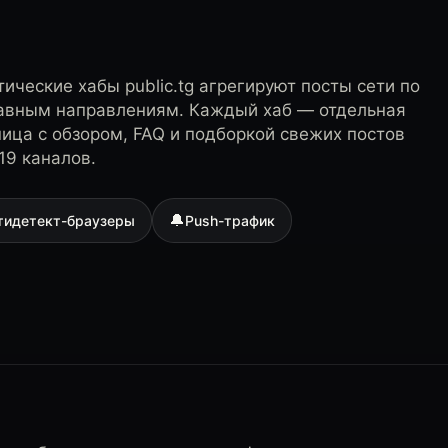
ические хабы public.tg агрегируют посты сети по
лавным направлениям. Каждый хаб — отдельная
ница с обзором, FAQ и подборкой свежих постов
19 каналов.
🔔
тидетект-браузеры
Push-трафик