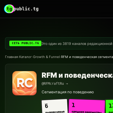
tg
public.tg
Это один из 3819 каналов редакционной с
СЕТЬ PUBLIC.TG
Главная
›
Каталог
›
Growth & Funnel
›
RFM и поведенческая сегмент
RFM и поведенческ
@RFMcraftRu →
Сегментация по поведению
1
1
6
средние просмотры
подписчиков
по