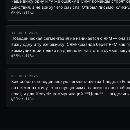
чаще вижу одну и ту же ошибку в CRM: команды строят с
действия, а не вокруг его смысла. Открыл письмо, кликну
@RFMcraftRu
11 JULY 2026
Поведенческая сегментация не начинается с RFM — она з
вижу одну и ту же ошибку: CRM-команда берёт RFM как го
коммуникации только на давности, частоте и сумме покуп
@RFMcraftRu
09 JULY 2026
Как собрать поведенческую сегментацию за 1 неделю Если
но сегменты живут «по ощущениям», начните с простой с
email, и для lifecycle-коммуникаций. **Цель** — выделить
@RFMcraftRu