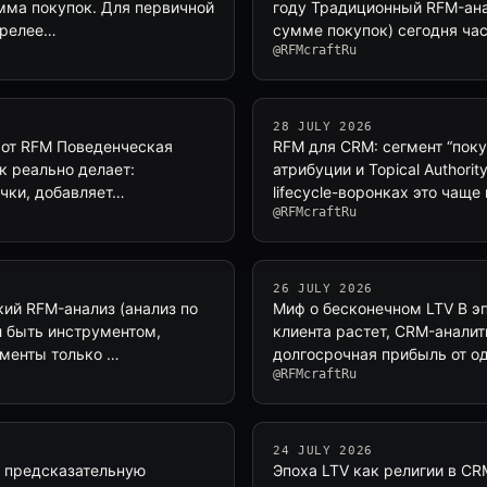
умма покупок. Для первичной
году Традиционный RFM-анал
зрелее…
сумме покупок) сегодня час
@RFMcraftRu
28 JULY 2026
я от RFM Поведенческая
RFM для CRM: сегмент “покуп
к реально делает:
атрибуции и Topical Author
очки, добавляет…
lifecycle-воронках это чащ
@RFMcraftRu
26 JULY 2026
ий RFM-анализ (анализ по
Миф о бесконечном LTV В эп
л быть инструментом,
клиента растет, CRM-анали
гменты только …
долгосрочная прибыль от од
@RFMcraftRu
24 JULY 2026
о предсказательную
Эпоха LTV как религии в C