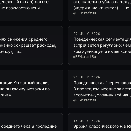
денежный вклад) долгое
окончательно убило надежды
ние взаимоотношени…
(удержание клиентов) — не 
@RFMcraftRu
22 JULY 2026
иях снижения среднего
Поведенческая сегментация
ознанно сокращает расходы,
встречается регулярно: че
cency), ча…
коммуникация и выше конве
@RFMcraftRu
20 JULY 2026
ентации Когортный анализ —
Поведенческая “переупаковк
а на динамику метрики по
В последнем месяце замети
а жизн…
«событие-условие» всё чащ
@RFMcraftRu
18 JULY 2026
 среднего чека В последние
Эрозия классического R в R