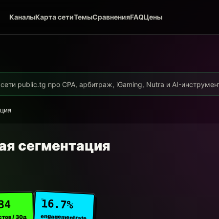
Каналы
Карта сети
Темы
Сравнения
FAQ
Цены
ети public.tg про CPA, арбитраж, iGaming, Nutra и AI-инструме
ация
ая сегментация
16.7%
34
engagement rate
стов / 30д