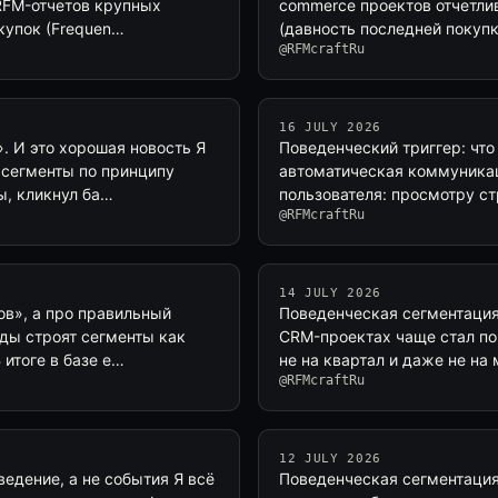
RFM-отчетов крупных
commerce проектов отчетли
купок (Frequen…
(давность последней покуп
@RFMcraftRu
16 JULY 2026
. И это хорошая новость Я
Поведенческий триггер: что 
 сегменты по принципу
автоматическая коммуникац
ы, кликнул ба…
пользователя: просмотру с
@RFMcraftRu
14 JULY 2026
ов», а про правильный
Поведенческая сегментация 
ды строят сегменты как
CRM-проектах чаще стал по
 итоге в базе е…
не на квартал и даже не на
@RFMcraftRu
12 JULY 2026
едение, а не события Я всё
Поведенческая сегментация