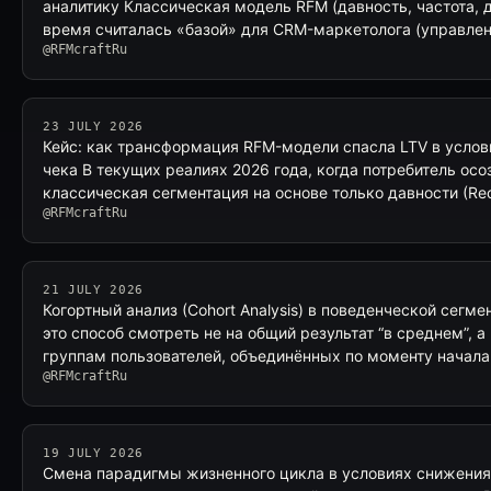
аналитику Классическая модель RFM (давность, частота, 
время считалась «базой» для CRM-маркетолога (управле
@RFMcraftRu
23 JULY 2026
Кейс: как трансформация RFM-модели спасла LTV в услов
чека В текущих реалиях 2026 года, когда потребитель ос
классическая сегментация на основе только давности (Re
@RFMcraftRu
21 JULY 2026
Когортный анализ (Cohort Analysis) в поведенческой сегм
это способ смотреть не на общий результат “в среднем”, 
группам пользователей, объединённых по моменту начал
@RFMcraftRu
19 JULY 2026
Смена парадигмы жизненного цикла в условиях снижения