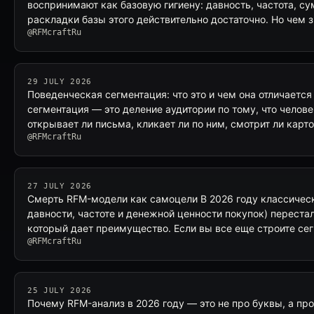
воспринимают как базовую гигиену: давность, частота, с
раскладки базы этого действительно достаточно. Но чем 
@RFMcraftRu
29 JULY 2026
Поведенческая сегментация: что это и чем она отличаетс
сегментация — это деление аудитории по тому, что челове
открывает ли письма, кликает ли по ним, смотрит ли карт
@RFMcraftRu
27 JULY 2026
Смерть RFM-модели как самоцели В 2026 году классическ
давности, частоте и денежной ценности покупок) переста
который дает преимущество. Если вы все еще строите се
@RFMcraftRu
25 JULY 2026
Почему RFM-анализ в 2026 году — это не про буквы, а пр