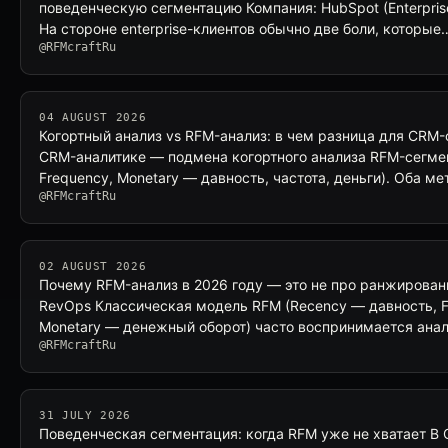
поведенческую сегментацию Компания: HubSpot (Enterprise
На стороне enterprise-клиентов обычно две боли, которые
@RFMcraftRu
04 AUGUST 2026
Когортный анализ vs RFM-анализ: в чем разница для CRM-
CRM-аналитике — подмена когортного анализа RFM-сегмен
Frequency, Monetary — давность, частота, деньги). Оба 
@RFMcraftRu
02 AUGUST 2026
Почему RFM-анализ в 2026 году — это не про ранжирован
RevOps Классическая модель RFM (Recency — давность, F
Monetary — денежный оборот) часто воспринимается ана
@RFMcraftRu
31 JULY 2026
Поведенческая сегментация: когда RFM уже не хватает В