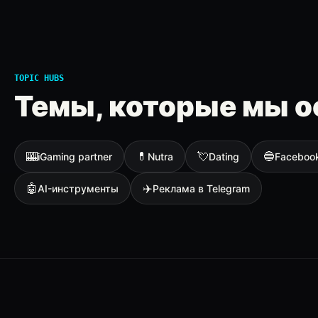
TOPIC HUBS
Темы, которые мы о
🎰
💊
💘
🔵
iGaming partner
Nutra
Dating
Faceboo
🤖
✈️
AI-инструменты
Реклама в Telegram