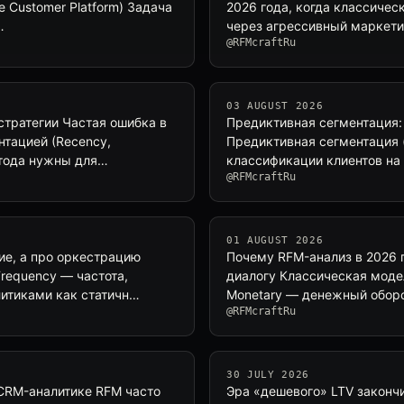
 Customer Platform) Задача
2026 года, когда классичес
…
через агрессивный маркети
@RFMcraftRu
03 AUGUST 2026
стратегии Частая ошибка в
Предиктивная сегментация:
тацией (Recency,
Предиктивная сегментация 
метода нужны для…
классификации клиентов на
@RFMcraftRu
01 AUGUST 2026
ие, а про оркестрацию
Почему RFM-анализ в 2026 г
requency — частота,
диалогу Классическая моде
литиками как статичн…
Monetary — денежный оборо
@RFMcraftRu
30 JULY 2026
 CRM-аналитике RFM часто
Эра «дешевого» LTV законч