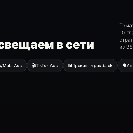
Темат
10 г
стра
свещаем в сети
из 38
🎬
📊
🛡
k/Meta Ads
TikTok Ads
Трекинг и postback
Ан