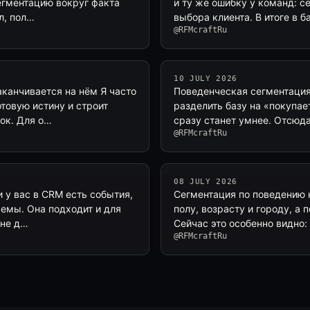
егментацию вокруг факта
и ту же ошибку у команд: се
л, пол…
выбора клиента. В итоге в 
@RFMcraftRu
10 JULY 2026
аканчивается на нём Я часто
Поведенческая сегментация 
товую истину и строит
разделить базу на «покупае
ок. Для о…
сразу станет умнее. Отсюд
@RFMcraftRu
08 JULY 2026
 у вас в CRM есть события,
Сегментация по поведению 
хемы. Она подходит и для
полу, возрасту и городу, а 
 не д…
Сейчас это особенно видно:
@RFMcraftRu