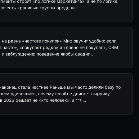
гменты строят «по логике маркетинга», а не по логике
базе есть красивые группы вроде «а…
не равна «частоте покупок» Миф звучит удобно: если
т часто», «покупает редко» и «давно не покупал», CRM
а и заблуждение: поведение якобы сводит…
наконец стала честнее Раньше мы часто делили базу по
потом удивлялись, почему email не двигает выручку.
 в 2026 решает не «кто человек», а **ч…