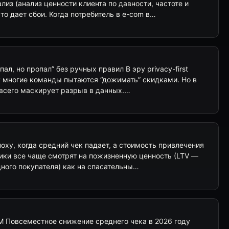
из (анализ ценности клиента по давности, частоте и
то дает сбои. Когда потребитель в e-com в…
ал, но пропал” без ручных правил В эру privacy-first
ity многие команды пытаются “дожимать” скидками. Но в
е всего маскирует разрыв в данных.…
оху, когда средний чек падает, а стоимость привлечения
тики все чаще смотрят на пожизненную ценность (LTV —
ного покупателя) как на спасательны…
RM Повсеместное снижение среднего чека в 2026 году