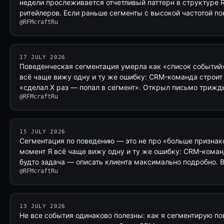
недели прослеживается отчетливый паттерн в структуре 
ритейлеров. Если раньше сегменты с высокой частотой по
@RFMcraftRu
17 JULY 2026
Поведенческая сегментация умерла как «список событий»
всё чаще вижу одну и ту же ошибку: CRM-команда строит
«сделал X раз — попал в сегмент». Открыл письмо трижд
@RFMcraftRu
15 JULY 2026
Сегментация по поведению — это не про «больше признак
момент Я всё чаще вижу одну и ту же ошибку: CRM-коман
будто задача — описать клиента максимально подробно. В
@RFMcraftRu
13 JULY 2026
Не все события одинаково полезны: как я сегментирую пов