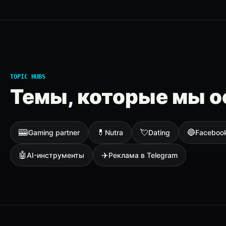
TOPIC HUBS
Темы, которые мы о
🎰
💊
💘
🔵
iGaming partner
Nutra
Dating
Faceboo
🤖
✈️
AI-инструменты
Реклама в Telegram