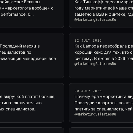
грейд-сетке Если вы
Как Тинькофф сделал маркет
е «маркетолога вообще» с
году маркетинг всё чаще от
 performance, б…
заметно в B2B и финтехе, г
@MarketingSalariesRu
22 JULY 2026
 Последний месяц в
Как Lamoda пересобрала pe
специалистов по
хороший кейс для тех, кто с
Нанимающие менеджеры всё
систему. В e-com в 2026 го
@MarketingSalariesRu
20 JULY 2026
я выручкой платят больше,
Почему эра «маркетинга ли
етинге окончательно
Последние кварталы показы
ных специалистов…
платить за специалиста, че
@MarketingSalariesRu