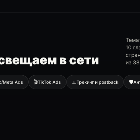
Темат
10 г
стра
свещаем в сети
из 38
🎬
📊
🛡
k/Meta Ads
TikTok Ads
Трекинг и postback
Ан