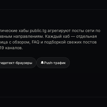
ические хабы public.tg агрегируют посты сети по
лавным направлениям. Каждый хаб — отдельная
ница с обзором, FAQ и подборкой свежих постов
19 каналов.
🔔
тидетект-браузеры
Push-трафик