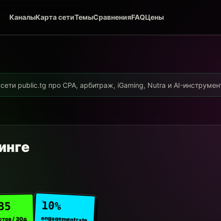
Каналы
Карта сети
Темы
Сравнения
FAQ
Цены
ети public.tg про CPA, арбитраж, iGaming, Nutra и AI-инструме
инге
10%
35
engagement rate
стов / 30д