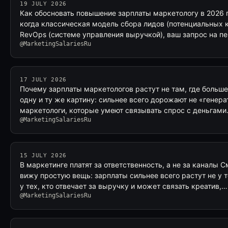
19 JULY 2026
Как обосновать повышение зарплаты маркетологу в 2026 г
когда классическая модель сбора лидов (потенциальных к
RevOps (системе управления выручкой), ваш запрос на п
@MarketingSalariesRu
17 JULY 2026
Почему зарплаты маркетологов растут не там, где больш
одну и ту же картину: сильнее всего дорожают не «генера
маркетологи, которые умеют связывать спрос с деньгами
@MarketingSalariesRu
15 JULY 2026
В маркетинге платят за ответственность, а не за каналы 
вижу простую вещь: зарплаты сильнее всего растут не у т
у тех, кто отвечает за выручку и может связать креатив,…
@MarketingSalariesRu