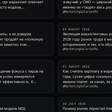
, где маркетинг отвечает
живучий: у CMO — широкий 
место модели,…
именно он «тащит» весь ро
@MarketingSalariesRu
03 AUGUST 2026
аты, а за доверие
Эволюция маркетинговых ро
нг продаёт не «полезную
2026 году рынок труда в ма
нно заметно: ком…
алгоритмами, и тех, кто об
@MarketingSalariesRu
01 AUGUST 2026
щение фокуса с лидов на
Как считать зарплату в мар
де успех измеряется
года, сухая цифра «сколько 
т эффективность. К…
именно платят: за канал, за
@MarketingSalariesRu
30 JULY 2026
ая модель MQL
Почему рынок перестал пла