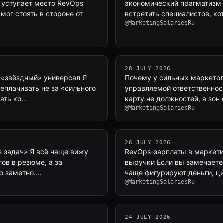
 уступает место RevOps
экономический прагматизм 
мог стоять в стороне от
встретить специалистов, к
@MarketingSalariesRu
28 JULY 2026
 «звёздный» универсал Я
Почему у сильных маркетоло
еплачивать не за «сильного
управляемой ответственнос
жать ко…
карту не должностей, а зон 
@MarketingSalariesRu
26 JULY 2026
е задач» Я всё чаще вижу
RevOps-зарплаты в маркети
лов в резюме, а за
выручки Если вы замечаете,
но заметно.…
чаще фигурируют деньги, ци
@MarketingSalariesRu
24 JULY 2026