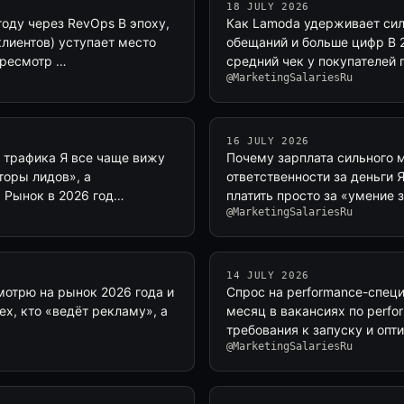
18 JULY 2026
оду через RevOps В эпоху,
Как Lamoda удерживает сил
лиентов) уступает место
обещаний и больше цифр В 
ересмотр …
средний чек у покупателей 
@MarketingSalariesRu
16 JULY 2026
е трафика Я все чаще вижу
Почему зарплата сильного м
торы лидов», а
ответственности за деньги 
. Рынок в 2026 год…
платить просто за «умение 
@MarketingSalariesRu
14 JULY 2026
Смотрю на рынок 2026 года и
Спрос на performance-спец
ех, кто «ведёт рекламу», а
месяц в вакансиях по perf
требования к запуску и опт
@MarketingSalariesRu