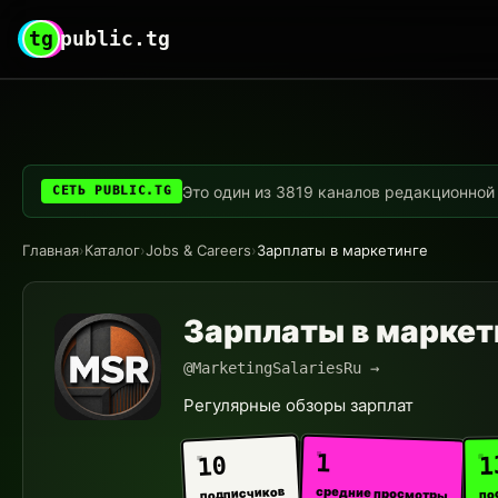
tg
public.tg
Это один из 3819 каналов редакционной с
СЕТЬ PUBLIC.TG
Главная
›
Каталог
›
Jobs & Careers
›
Зарплаты в маркетинге
Зарплаты в маркет
@MarketingSalariesRu →
Регулярные обзоры зарплат
1
1
10
средние просмотры
подписчиков
по