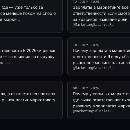
12 JULY 2026
а где — уже только за
Зарплаты в маркетинге всё
всё меньше похож на спор о
ответственности Если смотр
нег марке…
за красивое название роли,
@MarketingSalariesRu
10 JULY 2026
тственности В 2026-м рынок
Почему зарплата в маркетинг
е — за влияние на выручку.
ответственности Я веду обз
толь…
рынок всё меньше платит з
@MarketingSalariesRu
08 JULY 2026
ла, а от ответственности за
Почему у сильных маркетоло
у рынок платит маркетологу
где выше ответственность з
…
развилку в зарплатах марк
@MarketingSalariesRu