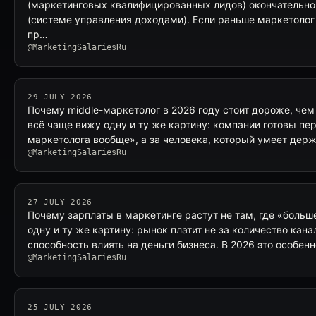
(маркетинговых квалифицированных лидов) окончательно
(системе управления доходами). Если раньше маркетолог 
пр…
@MarketingSalariesRu
29 JULY 2026
Почему middle-маркетолог в 2026 году стоит дороже, чем
всё чаще вижу одну и ту же картину: компании готовы пер
маркетолога вообще», а за человека, который умеет дер
@MarketingSalariesRu
27 JULY 2026
Почему зарплаты в маркетинге растут не там, где «больш
одну и ту же картину: рынок платит не за количество кана
способность влиять на деньги бизнеса. В 2026 это особен
@MarketingSalariesRu
25 JULY 2026