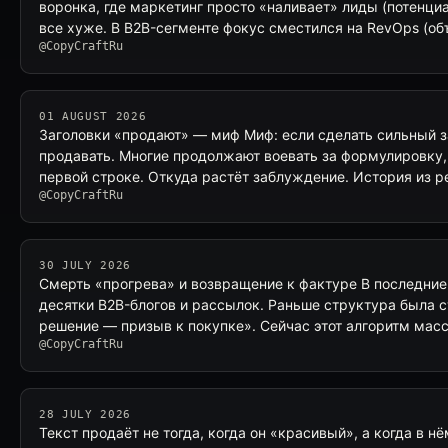
воронка, где маркетинг просто «наливает» лиды (потенци
все хуже. В B2B-сегменте фокус сместился на RevOps (о
@CopyCraftRu
01 AUGUST 2026
Заголовки «продают» — миф Миф: если сделать сильный за
продавать. Многие продолжают воевать за формулировку,
первой строке. Откуда растёт заблуждение. История из 
@CopyCraftRu
30 JULY 2026
Смерть «прогрева» и возвращение к фактуре В последни
десятки B2B-блогов и рассылок. Раньше структура была 
решение — призыв к покупке». Сейчас этот алгоритм мас
@CopyCraftRu
28 JULY 2026
Текст продаёт не тогда, когда он «красивый», а когда в н