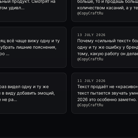
ьный продукт. Смотрят на
больше, то и продашь больш
отом удивл…
количеством касаний, а у 
@CopyCraftRu
13 JULY 2026
сяц всё чаще вижу одну и ту
Почему «сильный текст» бо
 убрать лишние пояснения,
одну и ту же ошибку у брен
тро …
тому, какую работу он делае
@CopyCraftRu
11 JULY 2026
раз видел одну и ту же
Текст продаёт не «красиво»
 в виду добавить эмоций,
текст пытается звучать умн
е не ра…
2026 это особенно заметно.
@CopyCraftRu