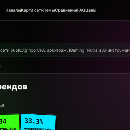
Каналы
Карта сети
Темы
Сравнения
FAQ
Цены
ети public.tg про CPA, арбитраж, iGaming, Nutra и AI-инструме
в
рендов
ий
33.3%
34
engagement rate
стов / 30д