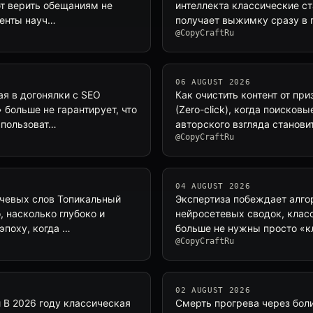
т верить обещаниям не
интеллекта классические ст
ренты науч…
получает выжимку сразу в 
@CopyCraftRu
06 AUGUST 2026
ая в догонялки с SEO
Как очистить контент от пр
больше не гарантирует, что
(Zero-click), когда поиско
 пользоват…
авторского взгляда станови
@CopyCraftRu
04 AUGUST 2026
ючевых слов Топикальный
Экспертиза побеждает алгор
, насколько глубоко и
нейросетевых сводок, клас
эпоху, когда …
больше не нужны просто «к
@CopyCraftRu
02 AUGUST 2026
 В 2026 году классическая
Смерть прогрева через боли