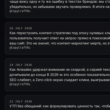
чаще вижу одну и ту же ошибку в текстах брендов: мы ст
убедительно, но забываем звучать проверяемо. В итоге н
@CopyCraftRu
26 JULY 2026
Как перестроить контент-стратегию под эпоху нулевых кл
пользователь получает ответ на запрос прямо в поисковой
ваш сайт. Это не значит, что контент-маркетинг мертв, но э
@CopyCraftRu
24 JULY 2026
Как Aviasales удержал внимание не скидкой, а серией тек
дочитывали до конца В 2026-м это особенно показательн
SEO слабеет, а Zero-click-экран съедает клики, выигрываю
@CopyCraftRu
22 JULY 2026
УТП без обещаний: как формулировать ценность так, чтоб