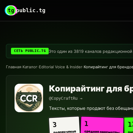
tg
public.tg
Это один из 3819 каналов редакционной с
СЕТЬ PUBLIC.TG
Главная
›
Каталог
›
Editorial Voice & Insider
›
Копирайтинг для брендо
Копирайтинг для б
@CopyCraftRu →
Тексты, которые продают без обещан
1
1
3
средние просмотры
подписчиков
по