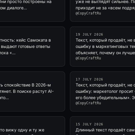
Они просто построены на
уже не выглядят сильнее. По
дом диалоге…
приходит не за «всем подря
@CopyCraftRu
19 JULY 2026
етность: кейс Самоката в
Текст, который продаёт, не
е выдают готовые ответы
ошибку в маркетинговых те
эпоха «…
объясняет, почему он лучше
@CopyCraftRu
17 JULY 2026
ть спокойствие В 2026-м
Текст, который продаёт, не
янет. В поиске растут AI-
ошибку: маркетолог просит 
оэто…
его более убедительным». Э
@CopyCraftRu
15 JULY 2026
то вижу одну и ту же
Длинный текст продаёт сам 