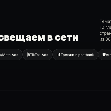
Темат
10 г
стра
свещаем в сети
из 38
🎬
📊
🛡
k/Meta Ads
TikTok Ads
Трекинг и postback
Ан