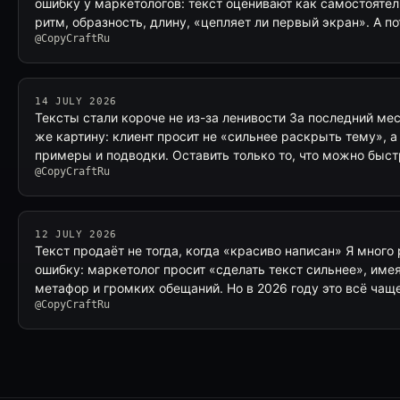
ошибку у маркетологов: текст оценивают как самостоятел
ритм, образность, длину, «цепляет ли первый экран». А п
@CopyCraftRu
14 JULY 2026
Тексты стали короче не из-за ленивости За последний ме
же картину: клиент просит не «сильнее раскрыть тему», а
примеры и подводки. Оставить только то, что можно быс
@CopyCraftRu
12 JULY 2026
Текст продаёт не тогда, когда «красиво написан» Я много 
ошибку: маркетолог просит «сделать текст сильнее», имея
метафор и громких обещаний. Но в 2026 году это всё чащ
@CopyCraftRu