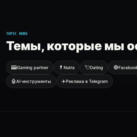
TOPIC HUBS
Темы, которые мы о
🎰
💊
💘
🔵
iGaming partner
Nutra
Dating
Faceboo
🤖
✈️
AI-инструменты
Реклама в Telegram