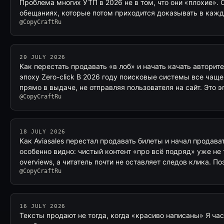
Проблема многих УТП в 2026 не в том, что они «плохие». 
обещаниях, которые потом приходится доказывать в каж
@CopyCraftRu
20 JULY 2026
Как перестать продавать «в лоб» и начать качать авторит
эпоху Zero-click В 2026 году поисковые системы все чащ
прямо в выдаче, не отправляя пользователя на сайт. Это 
@CopyCraftRu
18 JULY 2026
Как Aviasales перестал продавать билеты и начал продава
особенно видно: чистый контент «про всё подряд» уже не т
overviews, а читатель почти не оставляет следов клика. П
@CopyCraftRu
16 JULY 2026
Тексты продают не тогда, когда «красиво написаны» Я час