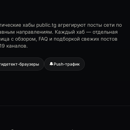
ические хабы public.tg агрегируют посты сети по
лавным направлениям. Каждый хаб — отдельная
ница с обзором, FAQ и подборкой свежих постов
19 каналов.
🔔
тидетект-браузеры
Push-трафик