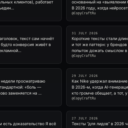
альных клиентов), работает
основанный на «выявлении 
бъедин…
В 2026 году, когда нейросе
@CopyCraftRu
31 JULY 2026
головок, текст сам начнёт
Короткие тексты стали длин
 будто конверсия живёт в
и тот же паттерн: у брендо
рекламной…
попыток дожать смыслом в 
@CopyCraftRu
29 JULY 2026
е недели просматриваю
Как Nike удержал внимание 
стандартной: «боль —
В 2026-м, когда AI-генерац
сово заменяется на …
кто громче обещает, а тот, 
@CopyCraftRu
27 JULY 2026
ём есть доказательство Я всё
Тексты “для лидов” в 2026 