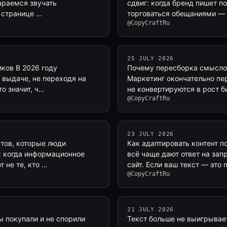
араемся звучать
сдвиг: когда бренд пишет п
а странице …
торговаться обещаниями — “
@CopyCraftRu
25 JULY 2026
иков В 2026 году
Почему пересборка смыслов
 выдаче, не переходя на
Маркетинг окончательно пе
то значит, ч…
не конвертируются в рост 
@CopyCraftRu
23 JULY 2026
стов, которые люди
Как адаптировать контент п
о: когда информационное
всё чаще дают ответ на зап
т не те, кто …
сайт. Если ваш текст — это
@CopyCraftRu
21 JULY 2026
ы покупали и не спорили
Текст больше не выигрывае