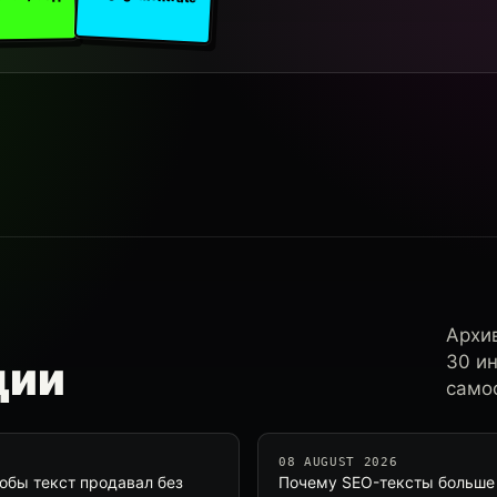
Архи
30 и
ции
самос
08 AUGUST 2026
тобы текст продавал без
Почему SEO-тексты больше н