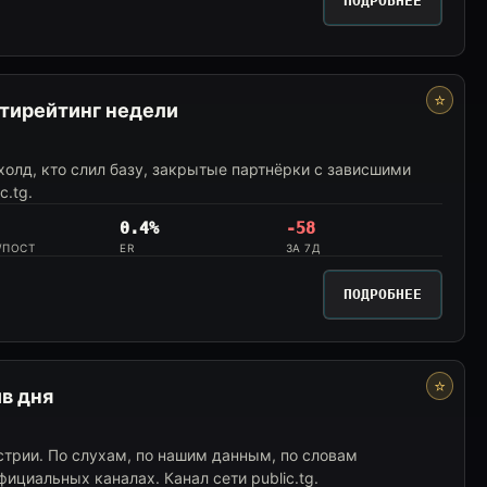
ПОДРОБНЕЕ
⭐
нтирейтинг недели
 холд, кто слил базу, закрытые партнёрки с зависшими
c.tg.
0.4%
-58
/ПОСТ
ER
ЗА 7Д
ПОДРОБНЕЕ
⭐
ив дня
трии. По слухам, по нашим данным, по словам
официальных каналах. Канал сети public.tg.