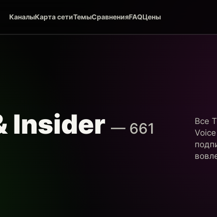
Каналы
Карта сети
Темы
Сравнения
FAQ
Цены
& Insider
Все T
— 661
Voice
подп
вовле