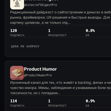
@SitecraftDigestPro
Редакционный дайджест о сайтостроении и деньгах в веб
рынка, фреймворки, UX-решения и быстрые выводы. Для т
картину целиком, а не только отд...
128
1
0.8%
ПОДПИСЧ.
ПРОСМ/ПОСТ
ER
ЦЕНА ПО ЗАПРОСУ
Product Humor
@ProductHumorPro
Ироничный канал для тех, кто живёт в backlog, фичах и м
чувство юмора. Мемы, наблюдения и узнаваемые боли п
токсичности, но с попадани...
114
1
0.9%
ПОДПИСЧ.
ПРОСМ/ПОСТ
ER