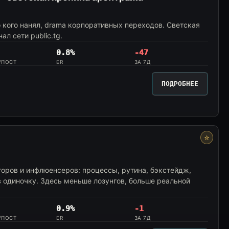
то кого нанял, drama корпоративных переходов. Светская
л сети public.tg.
0.8%
-47
/ПОСТ
ER
ЗА 7Д
ПОДРОБНЕЕ
⭐
торов и инфлюенсеров: процессы, рутина, бэкстейдж,
в одиночку. Здесь меньше лозунгов, больше реальной
0.9%
-1
/ПОСТ
ER
ЗА 7Д