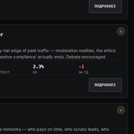
ПОДРОБНЕЕ
⭐
er
y-hat edge of paid traffic — moderation realities, the ethics
eative compliance' actually ends. Debate encouraged.
2.3%
-1
/ПОСТ
ER
ЗА 7Д
ПОДРОБНЕЕ
⭐
iate networks — who pays on time, who scrubs leads, who