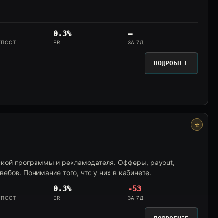
o
0.3%
—
/ПОСТ
ER
ЗА 7Д
ПОДРОБНЕЕ
⭐
e
ской программы и рекламодателя. Офферы, payout,
вебов. Понимание того, что у них в кабинете.
0.3%
-53
/ПОСТ
ER
ЗА 7Д