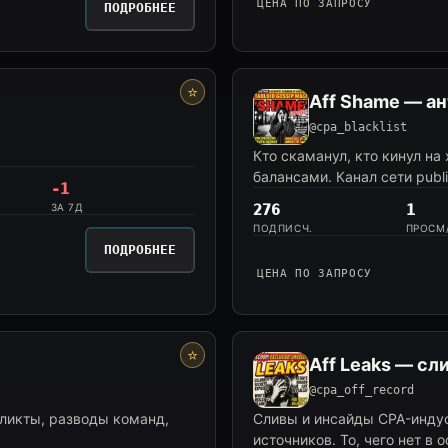
ЦЕНА ПО ЗАПРОСУ
ПОДРОБНЕЕ
⭐
Aff Shame — а
@cpa_blacklist
Кто скаманул, кто кинул на
балансами. Канал сети publi
-1
ЗА 7Д
276
1
ПОДПИСЧ.
ПРОСМ
ПОДРОБНЕЕ
ЦЕНА ПО ЗАПРОСУ
⭐
Aff Leaks — сл
@cpa_off_record
ликты, разводы команд,
Сливы и инсайды CPA-индус
источников. То, чего нет в 