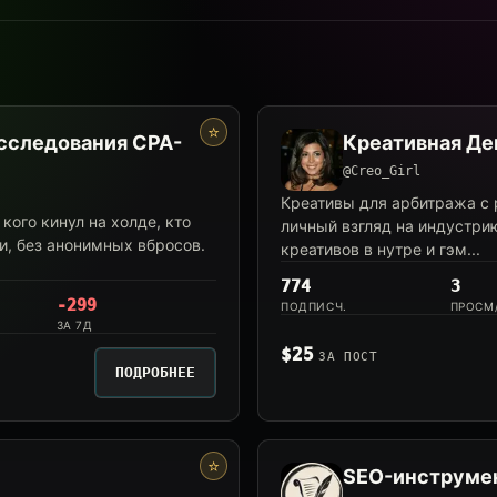
⭐
сследования CPA-
Креативная Де
@Creo_Girl
Креативы для арбитража с p
кого кинул на холде, кто
личный взгляд на индустрию
ми, без анонимных вбросов.
креативов в нутре и гэм...
774
3
-299
ПОДПИСЧ.
ПРОСМ
ЗА 7Д
$25
ЗА ПОСТ
ПОДРОБНЕЕ
⭐
SEO-инструмен