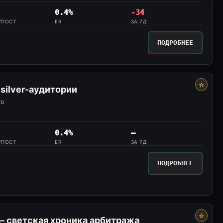
0.4%
-34
/ПОСТ
ER
ЗА 7Д
ПОДРОБНЕЕ
⭐
silver-аудитории
ro
0.4%
—
/ПОСТ
ER
ЗА 7Д
ПОДРОБНЕЕ
⭐
 — светская хроника арбитража