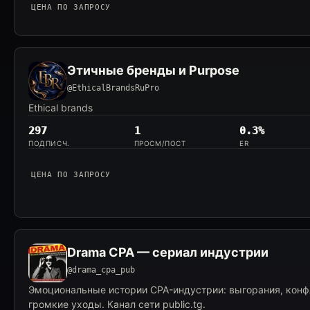
ЦЕНА ПО ЗАПРОСУ
Этичные бренды и Purpose
@EthicalBrandsRuPro
Ethical brands
297
1
0.3%
ПОДПИСЧ.
ПРОСМ/ПОСТ
ER
ЦЕНА ПО ЗАПРОСУ
Drama CPA — сериал индустрии
@drama_cpa_pub
Эмоциональные истории CPA-индустрии: выгорания, конф
громкие уходы. Канал сети public.tg.