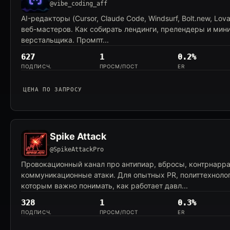
@vibe_coding_aff
AI-редакторы (Cursor, Claude Code, Windsurf, Bolt.new, Lova
веб-мастеров. Как собирать лендинги, прелендеры и мин
верстальщика. Промпт...
627
1
0.2%
ПОДПИСЧ.
ПРОСМ/ПОСТ
ER
ЦЕНА ПО ЗАПРОСУ
Spike Attack
@SpikeAttackPro
Провокационный канал про антипиар, вбросы, контрнарр
коммуникационные атаки. Для опытных PR, политтехнолог
которым важно понимать, как работает давл...
328
1
0.3%
ПОДПИСЧ.
ПРОСМ/ПОСТ
ER