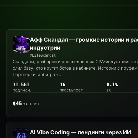
Каналы
Афф Скандал — громкие истории и ра
категории
индустрии
@LifeScandal
«Editorial
Скандалы, разборки и расследования CPA-индустрии: кто 
слил базу, кто крутит ботов в кабинете. Истории с пруфа
Voice
Партнёрки, арбитраж...
&
31 561
16
0.1%
ПОДПИСЧ.
ПРОСМ/ПОСТ
ER
Insider»
$45
ЗА ПОСТ
AI Vibe Coding — лендинги через ИИ