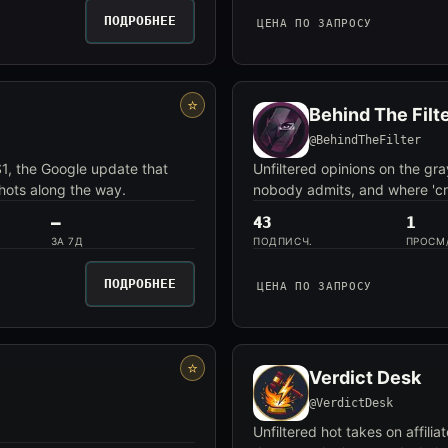
ПОДРОБНЕЕ
ЦЕНА ПО ЗАПРОСУ
⭐
Behind The Filt
@BehindTheFilter
 $1, the Google update that
Unfiltered opinions on the gra
hots along the way.
nobody admits, and where 'cr
—
43
1
ЗА 7Д
ПОДПИСЧ.
ПРОСМ
ПОДРОБНЕЕ
ЦЕНА ПО ЗАПРОСУ
⭐
Verdict Desk
@VerdictDesk
Unfiltered hot takes on affil