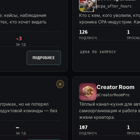
@cpa_after_hours
е: кейсы, наблюдения
Кто с кем, кого уволили, к
ех, кто хочет видеть
хроника CPA-индустрии. Кана
126
1
-3
ПОДПИСЧ.
ПРОСМ
ЗА 7Д
ЦЕНА ПО ЗАПРОСУ
ПОДРОБНЕЕ
⭐
Creator Room
@CreatorRoomPro
етриках, но не потерял
Тёплый канал-кухня для ав
родуктовой команды — без
самоорганизация и работа 
жизни креатора.
—
107
1
ЗА 7Д
ПОДПИСЧ.
ПРОСМ