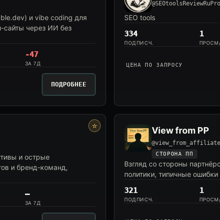
@SEOtoolsReviewRuPr
ble.dev) и vibe coding для
SEO tools
и-сайты через ИИ без
334
1
ПОДПИСЧ.
ПРОСМ
-47
ЗА 7Д
ЦЕНА ПО ЗАПРОСУ
ПОДРОБНЕЕ
⭐
View from PP
@view_from_affiliat
СТОРОНА ПП
ативы и острые
Взгляд со стороны партнёр
ов и бренд-команд,
политики, типичные ошибки 
321
1
—
ПОДПИСЧ.
ПРОСМ
ЗА 7Д