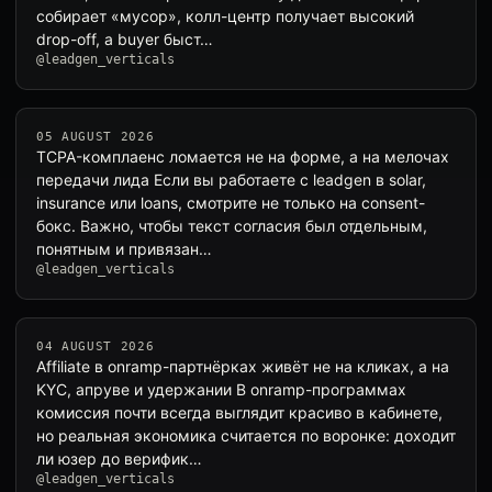
собирает «мусор», колл-центр получает высокий
drop-off, а buyer быст…
@leadgen_verticals
05 AUGUST 2026
TCPA-комплаенс ломается не на форме, а на мелочах
передачи лида Если вы работаете с leadgen в solar,
insurance или loans, смотрите не только на consent-
бокс. Важно, чтобы текст согласия был отдельным,
понятным и привязан…
@leadgen_verticals
04 AUGUST 2026
Affiliate в onramp-партнёрках живёт не на кликах, а на
KYC, апруве и удержании В onramp-программах
комиссия почти всегда выглядит красиво в кабинете,
но реальная экономика считается по воронке: доходит
ли юзер до верифик…
@leadgen_verticals