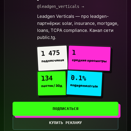
@leadgen_verticals →
Leadgen Verticals — про leadgen-
партнёрки: solar, insurance, mortgage,
loans, TCPA compliance. Канал сети
public.tg.
1
1 475
средние просмотры
подписчиков
0.1%
134
engagement rate
постов / 30д
ПОДПИСАТЬСЯ
КУПИТЬ РЕКЛАМУ