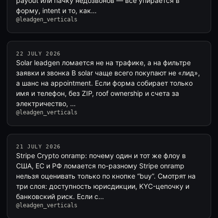
payout или пачку недозвонов — всё упирается в
форму, intent и то, как…
@leadgen_verticals
22 JULY 2026
Solar leadgen ломается не на трафике, а на фильтре
заявки и звонка В solar чаще всего покупают не «лид»,
а шанс на appointment. Если форма собирает только
имя и телефон, без ZIP, roof ownership и счета за
электричество, …
@leadgen_verticals
21 JULY 2026
Stripe Crypto onramp: почему один и тот же флоу в
США, ЕС и РФ ломается по-разному Stripe onramp
нельзя оценивать только по кнопке “buy”. Смотрят на
три слоя: доступность юрисдикции, KYC-цепочку и
банковский риск. Если с…
@leadgen_verticals