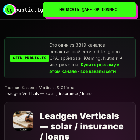
tg
public.tg
НАПИСАТЬ @AFFTOP_CONNECT
Это один из 3819 каналов
редакционной сети public.tg про
CPA, арбитраж, iGaming, Nutra и AI-
СЕТЬ PUBLIC.TG
инструменты.
Купить рекламу в
этом канале
·
все каналы сети
Главная
›
Каталог
›
Verticals & Offers
›
Leadgen Verticals — solar / insurance / loans
Leadgen Verticals
— solar / insurance
/ loans