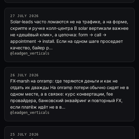
27 JULY 2026
Solar-leads часто ломаются не на трафике, а на форме,
скрипте и ручке колл-центра В solar вертикали важнее
не «дешёвый клик», а цепочка: form → call →
appointment → install. Если на одном шаге проседает
качество, байер р…
@leadgen_verticals
26 JULY 2026
FX-marsh на onramp: где теряются деньги и как не
отдать их дважды На onramp потери обычно сидят не в
одном месте, а в связке: курс конвертации, fee
провайдера, банковский эквайринг и повторный FX,
если платёж идёт не в в…
@leadgen_verticals
25 JULY 2026