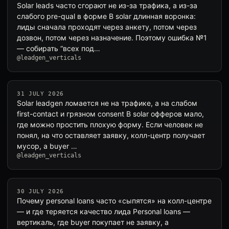
Solar leads часто сгорают не из-за трафика, а из-за
слабого pre-qual в форме В solar длинная воронка:
лиды сначала проходят через анкету, потом через
дозвон, потом через назначение. Поэтому ошибка №1
— собирать “всех под…
@leadgen_verticals
31 JULY 2026
Solar leadgen ломается не на трафике, а на слабом
first-contact и грязном consent В solar офферов мало,
где можно простить плохую форму. Если человек не
понял, на что оставляет заявку, колл-центр получает
мусор, а buyer …
@leadgen_verticals
30 JULY 2026
Почему personal loans часто «сыпятся» на колл-центре
— и где теряется качество лида Personal loans —
вертикаль, где buyer покупает не заявку, а