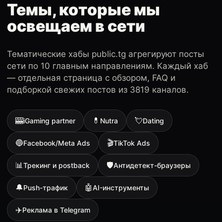
Темы, которые мы
освещаем в сети
Тематические хабы public.tg агрегируют посты
сети по 10 главным направлениям. Каждый хаб
— отдельная страница с обзором, FAQ и
подборкой свежих постов из 3819 каналов.
🎰
💊
💘
iGaming partner
Nutra
Dating
🔵
🎬
Facebook/Meta Ads
TikTok Ads
📊
🛡
Трекинг и postback
Антидетект-браузеры
🔔
🤖
Push-трафик
AI-инструменты
✈️
Реклама в Telegram