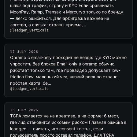
шлюз под трафик, страну и KYC Если сравнивать
MoonPay, Ramp, Transak и Mercuryo только по бренду
— легко ошибиться. Для арбитража важнее не
логотип, а связка: страны приема,…
@leadgen_verticals
17 JULY 2026
Onramp с email-only проходит не везде: где KYC можно
упростить без блоков Email-only в onramp обычно
работает только там, где провайдер допускает low-
friction flow: маленький чек, низкий риск по стране,
простая карта, бе…
@leadgen_verticals
16 JULY 2026
TCPA ломается не на креативе, а на форме: 6 мест,
где лид становится исковым риском Главная ошибка в
leadgen — считать, что consent «есть», если
пользователь просто оставил телефон. Для TCPA