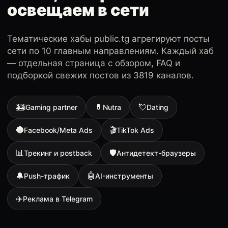
освещаем в сети
Тематические хабы public.tg агрегируют посты
сети по 10 главным направлениям. Каждый хаб
— отдельная страница с обзором, FAQ и
подборкой свежих постов из 3819 каналов.
🎰
💊
💘
iGaming partner
Nutra
Dating
🔵
🎬
Facebook/Meta Ads
TikTok Ads
📊
🛡
Трекинг и postback
Антидетект-браузеры
🔔
🤖
Push-трафик
AI-инструменты
✈️
Реклама в Telegram