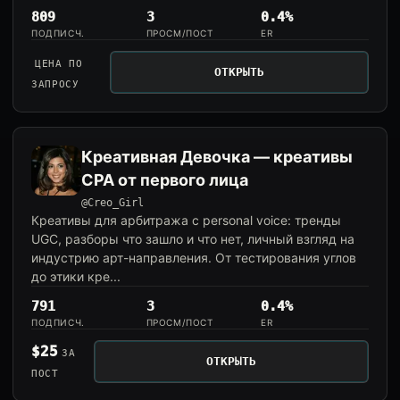
809
3
0.4%
ПОДПИСЧ.
ПРОСМ/ПОСТ
ER
ЦЕНА ПО
ОТКРЫТЬ
ЗАПРОСУ
Креативная Девочка — креативы
CPA от первого лица
@Creo_Girl
Креативы для арбитража с personal voice: тренды
UGC, разборы что зашло и что нет, личный взгляд на
индустрию арт-направления. От тестирования углов
до этики кре...
791
3
0.4%
ПОДПИСЧ.
ПРОСМ/ПОСТ
ER
$25
ЗА
ОТКРЫТЬ
ПОСТ