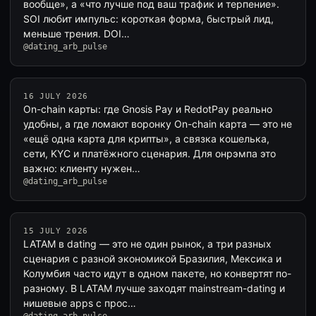
вообще», а «что лучше под ваш трафик и терпение».
SOI любит импульс: короткая форма, быстрый лид,
меньше трения. DOI…
@dating_arb_pulse
16 JULY 2026
On-chain карты: где Gnosis Pay и RedotPay реально
удобны, а где ломают воронку On-chain карта — это не
«ещё одна карта для крипты», а связка кошелька,
сети, KYC и платёжного сценария. Для онрэмпа это
важно: клиенту нужен…
@dating_arb_pulse
15 JULY 2026
LATAM в dating — это не один рынок, а три разных
сценария с разной экономикой Бразилия, Мексика и
Колумбия часто идут в одном пакете, но конвертят по-
разному. В LATAM лучше заходят mainstream-dating и
нишевые apps с прос…