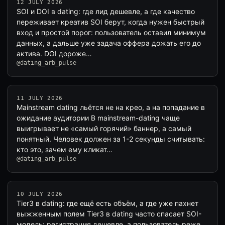
12 JULY 2026
SOI и DOI в dating: где лид дешевле, а где качество
переживает креатив SOI берут, когда нужен быстрый
вход и простой порог: пользователь оставил минимум
данных, а дальше уже задача оффера дожать его до
актива. DOI дороже…
@dating_arb_pulse
11 JULY 2026
Mainstream dating льётся не на крео, а на попадание в
ожидание аудитории В mainstream-dating чаще
выигрывает не «самый горячий» баннер, а самый
понятный. Человек должен за 1-2 секунды считывать:
кто это, зачем ему кликат…
@dating_arb_pulse
10 JULY 2026
Tier3 в dating: где ещё есть объём, а где уже пахнет
выжженным полем Tier3 в dating часто спасает SOI-
модель: регистрация дешевле, а пользователь реже