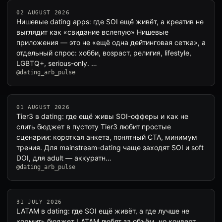
02 AUGUST 2026
Нишевые dating apps: где SOI ещё живёт, а креатив не
выглядит как «свидание вслепую» Нишевые
приложения — это не «ещё одна дейтинговая сетка», а
отдельный спрос: хобби, возраст, религия, lifestyle,
LGBTQ+, serious-only. …
@dating_arb_pulse
01 AUGUST 2026
Tier3 в dating: где ещё живы SOI-офферы и как не
слить бюджет в пустоту Tier3 любит простые
сценарии: короткая анкета, понятный CTA, минимум
трения. Для mainstream-dating чаще заходят SOI и soft
DOI, для adult — аккуратн…
@dating_arb_pulse
31 JULY 2026
LATAM в dating: где SOI ещё живёт, а где лучше не
кормить бюджет LATAM любят за объём, но конверт