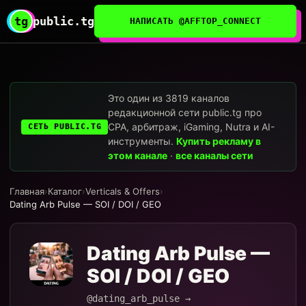
tg
public.tg
НАПИСАТЬ @AFFTOP_CONNECT
Это один из 3819 каналов
редакционной сети public.tg про
CPA, арбитраж, iGaming, Nutra и AI-
СЕТЬ PUBLIC.TG
инструменты.
Купить рекламу в
этом канале
·
все каналы сети
Главная
›
Каталог
›
Verticals & Offers
›
Dating Arb Pulse — SOI / DOI / GEO
Dating Arb Pulse —
SOI / DOI / GEO
@dating_arb_pulse →