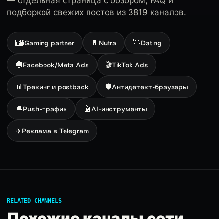
— отдельная страница с обзором, FAQ и
подборкой свежих постов из 3819 каналов.
🎰
💊
💘
iGaming partner
Nutra
Dating
🔵
🎬
Facebook/Meta Ads
TikTok Ads
📊
🛡
Трекинг и postback
Антидетект-браузеры
🔔
🤖
Push-трафик
AI-инструменты
✈️
Реклама в Telegram
RELATED CHANNELS
Похожие каналы сети