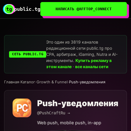
tg
public.tg
НАПИСАТЬ @AFFTOP_CONNECT
Это один из 3819 каналов
редакционной сети public.tg про
CPA, арбитраж, iGaming, Nutra и AI-
СЕТЬ PUBLIC.TG
инструменты.
Купить рекламу в
этом канале
·
все каналы сети
Главная
›
Каталог
›
Growth & Funnel
›
Push-уведомления
Push-уведомления
@PushCraftRu →
Web push, mobile push, in-app