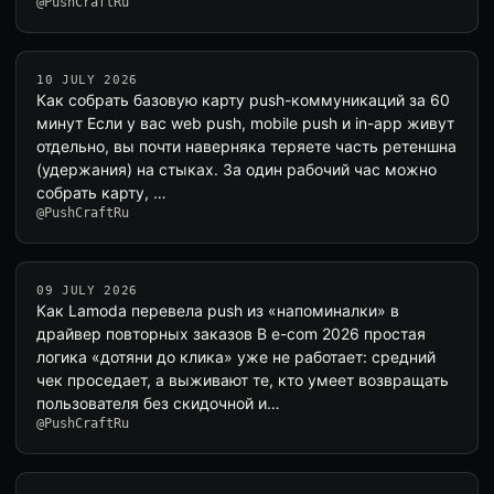
@PushCraftRu
10 JULY 2026
Как собрать базовую карту push-коммуникаций за 60
минут Если у вас web push, mobile push и in-app живут
отдельно, вы почти наверняка теряете часть ретеншна
(удержания) на стыках. За один рабочий час можно
собрать карту, …
@PushCraftRu
09 JULY 2026
Как Lamoda перевела push из «напоминалки» в
драйвер повторных заказов В e-com 2026 простая
логика «дотяни до клика» уже не работает: средний
чек проседает, а выживают те, кто умеет возвращать
пользователя без скидочной и…
@PushCraftRu