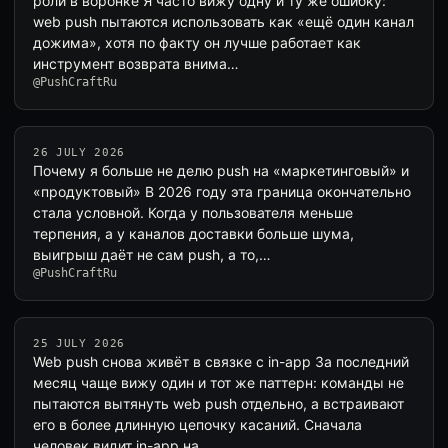
роли в воронке Я часто вижу одну и ту же ошибку:
web push пытаются использовать как «ещё один канал
дожима», хотя по факту он лучше работает как
инструмент возврата внима…
@PushCraftRu
26 JULY 2026
Почему я больше не делю push на «маркетинговый» и
«продуктовый» В 2026 году эта граница окончательно
стала условной. Когда у пользователя меньше
терпения, а у каналов доставки больше шума,
выигрыш даёт не сам push, а то,…
@PushCraftRu
25 JULY 2026
Web push снова живёт в связке с in-app За последний
месяц чаще вижу один и тот же паттерн: команды не
пытаются вытянуть web push отдельно, а встраивают
его в более длинную цепочку касаний. Сначала
человек видит in-app на…