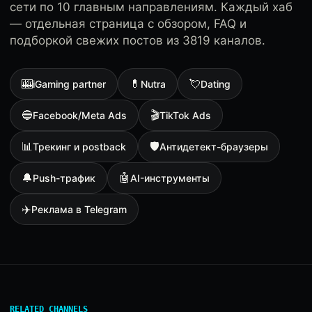
сети по 10 главным направлениям. Каждый хаб
— отдельная страница с обзором, FAQ и
подборкой свежих постов из 3819 каналов.
🎰
💊
💘
iGaming partner
Nutra
Dating
🔵
🎬
Facebook/Meta Ads
TikTok Ads
📊
🛡
Трекинг и postback
Антидетект-браузеры
🔔
🤖
Push-трафик
AI-инструменты
✈️
Реклама в Telegram
RELATED CHANNELS