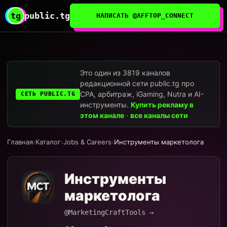
tg
public.tg
НАПИСАТЬ @AFFTOP_CONNECT
Это один из 3819 каналов
редакционной сети public.tg про
CPA, арбитраж, iGaming, Nutra и AI-
СЕТЬ PUBLIC.TG
инструменты.
Купить рекламу в
этом канале
·
все каналы сети
Главная
›
Каталог
›
Jobs & Careers
›
Инструменты маркетолога
Инструменты
маркетолога
@MarketingCraftTools →