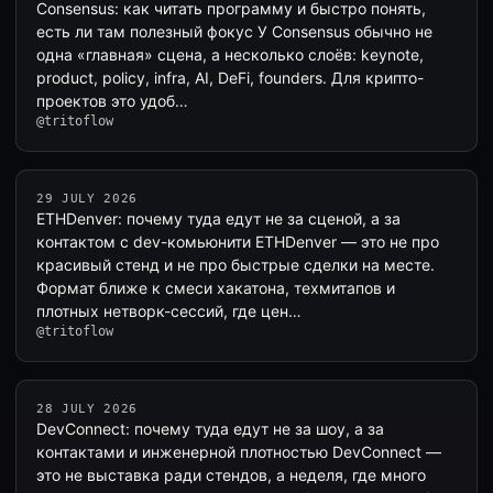
Consensus: как читать программу и быстро понять,
есть ли там полезный фокус У Consensus обычно не
одна «главная» сцена, а несколько слоёв: keynote,
product, policy, infra, AI, DeFi, founders. Для крипто-
проектов это удоб…
@tritoflow
29 JULY 2026
ETHDenver: почему туда едут не за сценой, а за
контактом с dev-комьюнити ETHDenver — это не про
красивый стенд и не про быстрые сделки на месте.
Формат ближе к смеси хакатона, техмитапов и
плотных нетворк-сессий, где цен…
@tritoflow
28 JULY 2026
DevConnect: почему туда едут не за шоу, а за
контактами и инженерной плотностью DevConnect —
это не выставка ради стендов, а неделя, где много