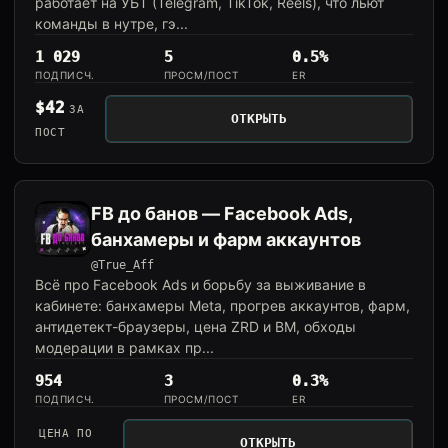
работает на УБТ (Telegram, TikTok, Reels), что льют
команды в нутре, гэ...
1 029
5
0.5%
ПОДПИСЧ.
ПРОСМ/ПОСТ
ER
$42
ЗА
ОТКРЫТЬ
ПОСТ
FB до банов — Facebook Ads,
банхамеры и фарм аккаунтов
@True_Aff
Всё про Facebook Ads и борьбу за выживание в
кабинете: банхамеры Meta, прогрев аккаунтов, фарм,
антидетект-браузеры, цена ZRD и BM, обходы
модерации в рамках пр...
954
3
0.3%
ПОДПИСЧ.
ПРОСМ/ПОСТ
ER
ЦЕНА ПО
ОТКРЫТЬ