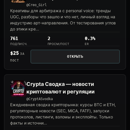
@Creo_Girl
Креативы для арбитража с personal voice: тренды
UGC, разборы что зашло и что нет, личный взгляд на
индустрию арт-направления. От тестирования углов
до этики кре...
761
2
0.3%
ПОДПИСЧ.
ПРОСМ/ПОСТ
ER
$25
ЗА
ОТКРЫТЬ
ПОСТ
Crypta Сводка — новости
криптовалют и регуляции
@CryptASvodka
Ежедневная сводка крипторынка: курсы BTC и ETH,
регуляторные новости (SEC, MiCA, FATF), запуски
протоколов, листинги, взломы и эксплойты. Только
факты и источни...