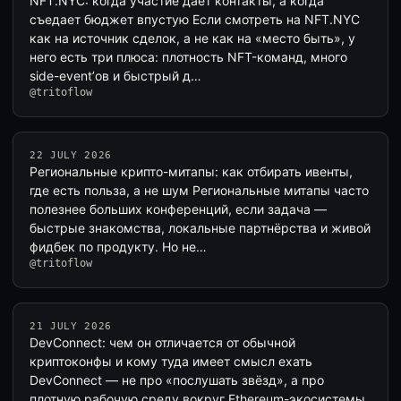
NFT.NYC: когда участие даёт контакты, а когда
съедает бюджет впустую Если смотреть на NFT.NYC
как на источник сделок, а не как на «место быть», у
него есть три плюса: плотность NFT-команд, много
side-event’ов и быстрый д…
@tritoflow
22 JULY 2026
Региональные крипто-митапы: как отбирать ивенты,
где есть польза, а не шум Региональные митапы часто
полезнее больших конференций, если задача —
быстрые знакомства, локальные партнёрства и живой
фидбек по продукту. Но не…
@tritoflow
21 JULY 2026
DevConnect: чем он отличается от обычной
криптоконфы и кому туда имеет смысл ехать
DevConnect — не про «послушать звёзд», а про
плотную рабочую среду вокруг Ethereum-экосистемы.