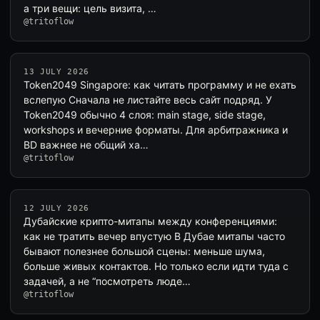
а три вещи: цель визита, …
@tritoflow
13 JULY 2026
Token2049 Singapore: как читать программу и не ехать
вслепую Сначала не листайте весь сайт подряд. У
Token2049 обычно 4 слоя: main stage, side stage,
workshops и вечерние форматы. Для арбитражника и
BD важнее не общий ха…
@tritoflow
12 JULY 2026
Дубайские крипто-митапы между конференциями:
как не тратить вечер впустую В Дубае митапы часто
бывают полезнее большой сцены: меньше шума,
больше живых контактов. Но только если идти туда с
задачей, а не “посмотреть люде…
@tritoflow