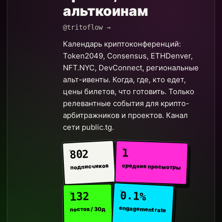
альткоинам
@tritoflow →
Календарь криптоконференций:
Token2049, Consensus, ETHDenver,
NFT.NYC, DevConnect, региональные
альт-ивенты. Когда, где, кто едет,
цены билетов, что готовить. Только
релевантные события для крипто-
арбитражников и проектов. Канал
сети public.tg.
1
802
средние просмотры
подписчиков
0.1%
132
engagement rate
постов / 30д