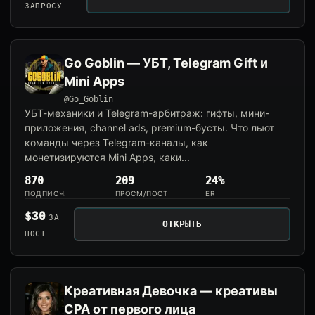
ЗАПРОСУ
Go Goblin — УБТ, Telegram Gift и
Mini Apps
@Go_Goblin
УБТ-механики и Telegram-арбитраж: гифты, мини-
приложения, channel ads, premium-бусты. Что льют
команды через Telegram-каналы, как
монетизируются Mini Apps, каки...
870
209
24%
ПОДПИСЧ.
ПРОСМ/ПОСТ
ER
$30
ЗА
ОТКРЫТЬ
ПОСТ
Креативная Девочка — креативы
CPA от первого лица