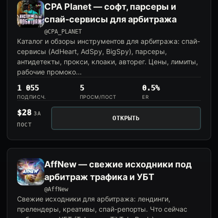
CPA Planet — софт, парсеры и
спай-сервисы для арбитража
@CPA_PLANET
Каталог и обзоры инструментов для арбитража: спай-
сервисы (AdHeart, AdSpy, BigSpy), парсеры,
антидетекты, прокси, клоаки, авторег. Цены, лимиты,
рабочие промоко...
1 055
5
0.5%
ПОДПИСЧ.
ПРОСМ/ПОСТ
ER
$28
ЗА
ОТКРЫТЬ
ПОСТ
AffNew — свежие исходники под
арбитраж трафика и УБТ
@AffNew
Свежие исходники для арбитража: лендинги,
прелендеры, креативы, спай-репорты. Что сейчас