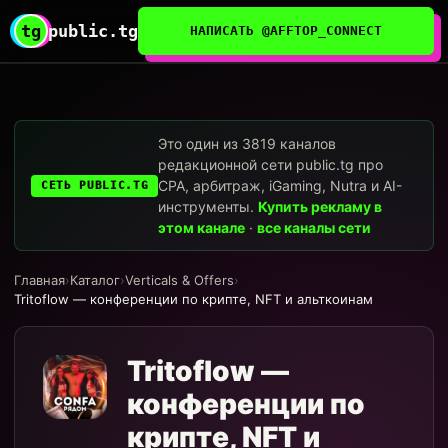
tg
public.tg
НАПИСАТЬ @AFFTOP_CONNECT
Это один из 3819 каналов
редакционной сети public.tg про
CPA, арбитраж, iGaming, Nutra и AI-
СЕТЬ PUBLIC.TG
инструменты.
Купить рекламу в
этом канале
·
все каналы сети
Главная
›
Каталог
›
Verticals & Offers
›
Tritoflow — конференции по крипте, NFT и альткоинам
Tritoflow —
конференции по
крипте, NFT и