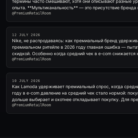
термины часто смешивают, хотя они описывают разные ур
опыта. **Мультиканальность** — это присутствие бренда
@PremiumRetailRoom
12 JULY 2026
Nike, не распродаваясь: как премиальный бренд удержива
премиальном ритейле в 2026 году главная ошибка — пыта
скидкой. Особенно когда средний чек в e-com снижается 
@PremiumRetailRoom
10 JULY 2026
Как Lamoda удерживает премиальный спрос, когда средни
году в e-com давление на средний чек стало нормой: поку
дольше выбирает и охотнее откладывает покупку. Для п
@PremiumRetailRoom