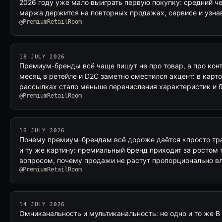
2026 году уже мало выиграть первую покупку: средний че
маржа держится на повторных продажах, сервисе и узна
@PremiumRetailRoom
18 JULY 2026
Премиум-бренды всё чаще пишут не про товар, а про кон
месяц в ретейле и D2C заметно сместился акцент: в карто
рассылках стало меньше перечисления характеристик и
@PremiumRetailRoom
16 JULY 2026
Почему премиум-брендам всё дороже даётся «просто тра
и ту же картину: премиальный бренд приходит за ростом т
вопросом, почему продажи не растут пропорционально 
@PremiumRetailRoom
14 JULY 2026
Омниканальность и мультиканальность: не одно и то же В