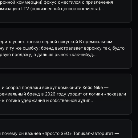
тронной коммерции) фокус сместился с привлечения
имизацию LTV (пожизненной ценности клиента)…
рить успех только первой покупкой В премиальном
ну и ту же ошибку: бренд выстраивает воронку так, будто
ервую продажу, а дальше рынок «как-нибуд…
» и собрал продажи вокруг комьюнити Кейс Nike —
ремиальный бренд в 2026 году уходит от логики «показали
 к логике удержания и собственной аудит…
 и почему он важнее «просто SEO» Топикал-авторитет —