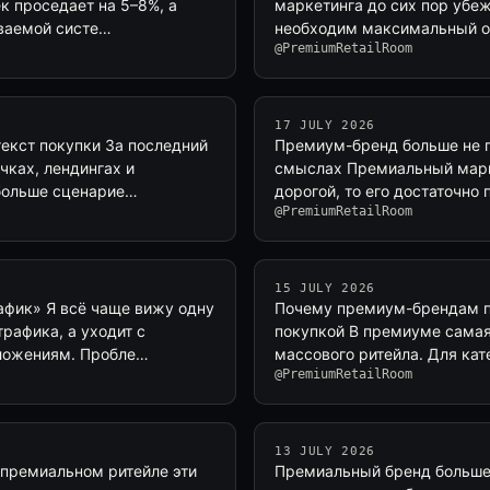
к проседает на 5–8%, а
маркетинга до сих пор убе
ваемой систе…
необходим максимальный охв
@PremiumRetailRoom
17 JULY 2026
текст покупки За последний
Премиум-бренд больше не п
чках, лендингах и
смыслах Премиальный марке
 больше сценарие…
дорогой, то его достаточно
@PremiumRetailRoom
15 JULY 2026
фик» Я всё чаще вижу одну
Почему премиум-брендам по
рафика, а уходит с
покупкой В премиуме самая
вложениям. Пробле…
массового ритейла. Для кат
@PremiumRetailRoom
13 JULY 2026
 премиальном ритейле эти
Премиальный бренд больше 