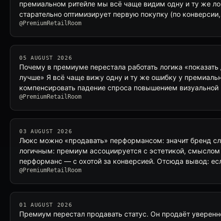
премиальном ритейле мы всё чаще видим одну и ту же л
старательно оптимизирует первую покупку (по конверсии,
@PremiumRetailRoom
05 AUGUST 2026
Почему в премиуме перестала работать логика «показат
лучше» Я всё чаще вижу одну и ту же ошибку у премиаль
компенсировать падение спроса повышением визуальной
@PremiumRetailRoom
03 AUGUST 2026
Люкс можно «продавать» перформансом: значит бренд с
логичным: премиум ассоциируется с эстетикой, смыслом
перформанс — с охотой за конверсией. Отсюда вывод: ес
@PremiumRetailRoom
01 AUGUST 2026
Премиум перестал продавать статус. Он продаёт уверенн