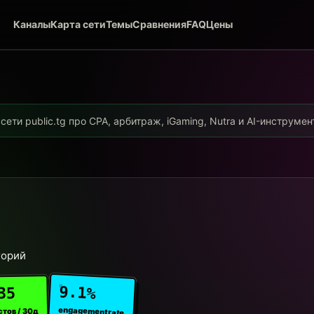
Каналы
Карта сети
Темы
Сравнения
FAQ
Цены
ети public.tg про CPA, арбитраж, iGaming, Nutra и AI-инструме
горий
9.1%
35
engagement rate
стов / 30д