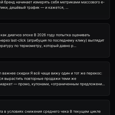
ый бренд начинает измерять себя метриками массового e-
клики, дешёвый трафик — и кажется, …
как диагноз эпохе В 2026 году попытка оценивать
ерез last-click (атрибуция по последнему клику) выглядит
ературу по термометру, который давно р…
n важнее скидки Я всё чаще вижу один и тот же перекос:
ся вырастить повторные продажи теми же
-маркет — промо, купонами, «ограниченным предложени…
та в условиях снижения среднего чека В текущем цикле