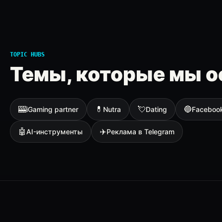
TOPIC HUBS
Темы, которые мы о
🎰
💊
💘
🔵
iGaming partner
Nutra
Dating
Faceboo
🤖
✈️
AI-инструменты
Реклама в Telegram