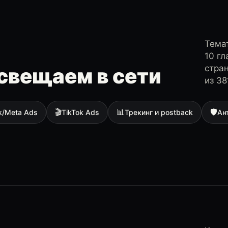
Темат
10 г
стра
свещаем в сети
из 38
🎬
📊
🛡
k/Meta Ads
TikTok Ads
Трекинг и postback
Ан