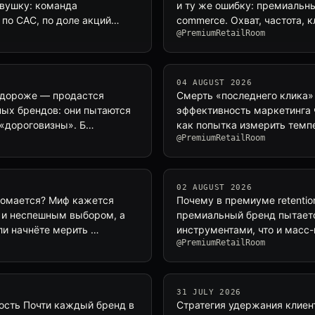
овушку: команда
и ту же ошибку: премиальн
 по CAC, по доле акций…
commerce. Охват, частота, 
@PremiumRetailRoom
04 AUGUST 2026
ь дороже — продастся
Смерть «последнего клика» 
ных брендов: они пытаются
эффективность маркетинга ч
 «дороговизны». Б…
как попытка измерить темп
@PremiumRetailRoom
02 AUGUST 2026
ломается? Миф кажется
Почему в премиуме retentio
 и неспешным выбором, а
премиальный бренд пытает
ли начнёте мерить …
инструментами, что и масс
@PremiumRetailRoom
31 JULY 2026
ость Почти каждый бренд в
Стратегия удержания клиен