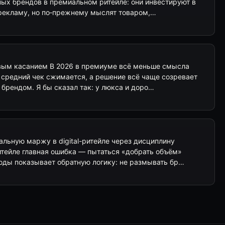
ных брендов в премиальном ритейле: они инвестируют в
и рекламу, но по‑прежнему мыслят товаром,…
вым касанием В 2026 в премиуме всё меньше смысла
: средний чек сжимается, а решение всё чаще созревает
 брендом. Я бы сказал так: у люкса и доро…
льную маржу в digital-ритейле через дисциплину
тейле главная ошибка — пытаться «добрать объём»
годы показывает обратную логику: не размывать бр…