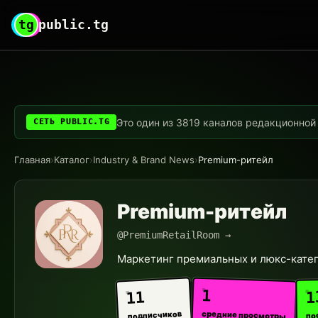
tg
public.tg
Это один из 3819 каналов редакционной с
СЕТЬ PUBLIC.TG
Главная
›
Каталог
›
Industry & Brand News
›
Premium-ритейл
Premium-ритейл
@PremiumRetailRoom →
Маркетинг премиальных и люкс-кате
1
1
11
средние просмотры
подписчиков
по