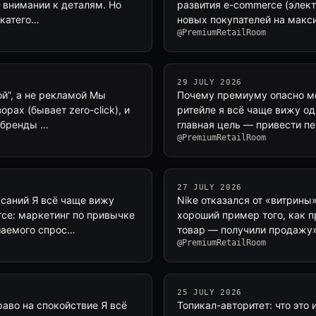
и внимании к деталям. Но
развития e-commerce (элек
 катего…
новых покупателей на макс
@PremiumRetailRoom
29 JULY 2026
ой”, а не рекламой Мы
Почему премиуму опасно ме
рах (бывает zero-click), и
ритейле я всё чаще вижу од
 бренды …
главная цель — привести п
@PremiumRetailRoom
27 JULY 2026
саний Я всё чаще вижу
Nike отказался от «витрины
ce: маркетинг по привычке
хороший пример того, как п
шаемого спрос…
товар — получили продажу»
@PremiumRetailRoom
25 JULY 2026
аво на спокойствие Я всё
Топикал-авторитет: что это