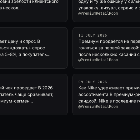
овни зрелости клиентского
одну и ту же ошибку у силь
 в нескол…
упаковку, визуал, сервис 
@PremiumRetailRoom
11 JULY 2026
ет цену и спрос В
Премиум продаётся не пер
ться «дожать» спрос
гоняться за первой заявкой
на 5–8%, а покупатель…
после нескольких касаний с
@PremiumRetailRoom
09 JULY 2026
й чек проседает В 2026
Как Nike удерживает премиа
патель чаще сравнивает,
ассортимента В премиум-ри
ремиум-сегмен…
скидкой. Nike в последние 
@PremiumRetailRoom