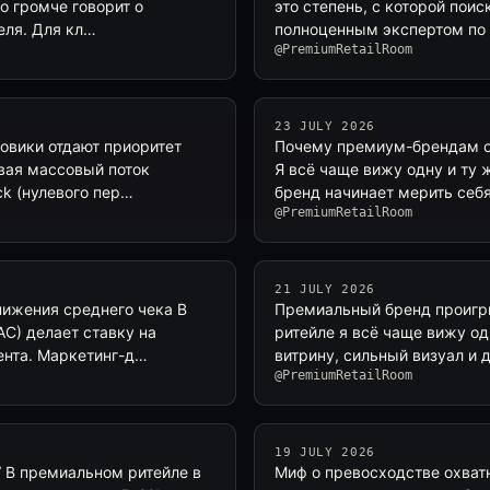
о громче говорит о
это степень, с которой пои
теля. Для кл…
полноценным экспертом по к
@PremiumRetailRoom
23 JULY 2026
ковики отдают приоритет
Почему премиум-брендам о
вая массовый поток
Я всё чаще вижу одну и ту
ck (нулевого пер…
бренд начинает мерить себ
@PremiumRetailRoom
21 JULY 2026
нижения среднего чека В
Премиальный бренд проигрыв
C) делает ставку на
ритейле я всё чаще вижу од
ента. Маркетинг-д…
витрину, сильный визуал и 
@PremiumRetailRoom
19 JULY 2026
V В премиальном ритейле в
Миф о превосходстве охват