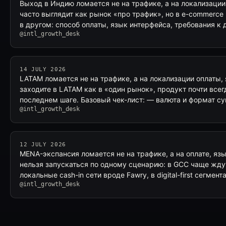
Выход в Индию ломается не на трафике, а на локализации
часто выглядит как рынок «про трафик», но в e-commerce
в другом: способ оплаты, язык интерфейса, требования к
@intl_growth_desk
14 JULY 2026
LATAM ломается не на трафике, а на локализации оплаты, 
заходите в LATAM как в «один рынок», продукт почти все
последнем шаге. Базовый чек-лист: — валюта и формат 
@intl_growth_desk
12 JULY 2026
MENA-экспансия ломается не на трафике, а на оплате, язы
нельзя запускаться по одному сценарию: в GCC чаще ждут
локальные cash-in сети вроде Fawry, в digital-first сегмент
@intl_growth_desk