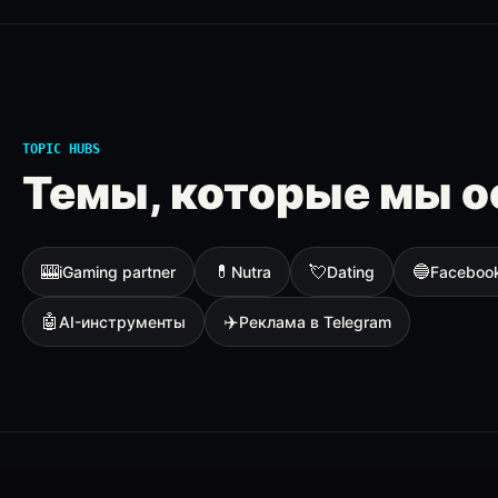
TOPIC HUBS
Темы, которые мы о
🎰
💊
💘
🔵
iGaming partner
Nutra
Dating
Faceboo
🤖
✈️
AI-инструменты
Реклама в Telegram