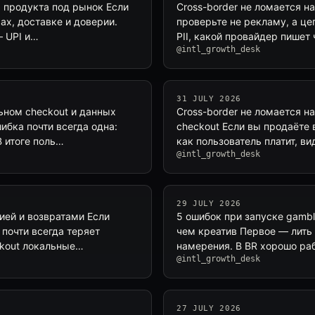
а продукта под рынок Если
Cross-border не ломается н
ах, доставке и доверии.
проверьте не рекламу, а це
— UPI и…
PII, какой провайдер пишет 
@intl_growth_desk
31 JULY 2026
ьном checkout и данных
Cross-border не ломается н
ибка почти всегда одна:
checkout Если вы продаёте в
В итоге поль…
как пользователь платит, ви
@intl_growth_desk
29 JULY 2026
ией и возвратами Если
5 ошибок при запуске gambl
 почти всегда теряет
чем креатив Первое — лить
ckout локальные…
намерения. В BR хорошо ра
@intl_growth_desk
27 JULY 2026