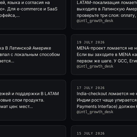
ей, языка и согласия на
LATAM-локализация ломается
ю». Для e-commerce и SaaS
выходите в Латинскую Амер
ерфейса,…
проверьте три слоя: оплату,
@intl_growth_desk
19 JULY 2026
ска В Латинской Америке
MENA-проект ломается не на
совпал с локальным способом
Если вы заходите в MENA ка
рается…
первом же шаге. У GCC, Еги
@intl_growth_desk
17 JULY 2026
тежей и поддержки В LATAM
India-checkout ломается не
зовые слои продукта.
Индии рост чаще упирается н
мат цен: мест…
Payments Interface) должен
@intl_growth_desk
15 JULY 2026