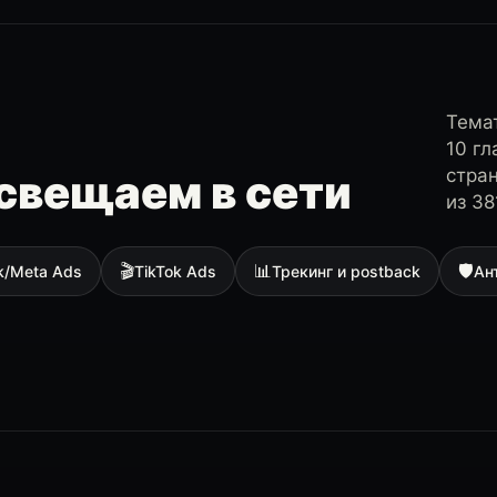
Темат
10 г
стра
свещаем в сети
из 38
🎬
📊
🛡
k/Meta Ads
TikTok Ads
Трекинг и postback
Ан