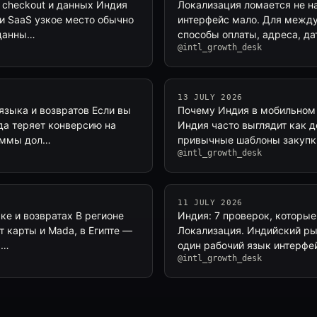
 checkout и данных Индия
Локализация ломается не на
 и SaaS узкое место обычно
интерфейс мало. Для междун
 данны…
способы оплаты, адреса, да
@intl_growth_desk
13 JULY 2026
языка и возвратов Если вы
Почему Индия в мобильном 
гда теряет конверсию на
Индия часто выглядит как д
суммы дол…
привычные шаблоны закупки
@intl_growth_desk
11 JULY 2026
ке и возвратах В регионе
Индия: 7 проверок, которые
 карты и Mada, в Египте —
Локализация. Индийский рын
а…
один рабочий язык интерфе
@intl_growth_desk