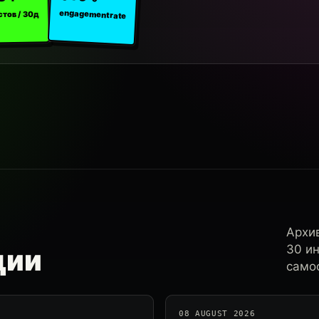
engagement rate
стов / 30д
Архи
30 и
ции
самос
08 AUGUST 2026