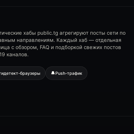
ические хабы public.tg агрегируют посты сети по
лавным направлениям. Каждый хаб — отдельная
ница с обзором, FAQ и подборкой свежих постов
19 каналов.
🔔
тидетект-браузеры
Push-трафик