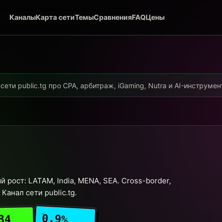
Каналы
Карта сети
Темы
Сравнения
FAQ
Цены
ети public.tg про CPA, арбитраж, iGaming, Nutra и AI-инструме
 рост: LATAM, India, MENA, SEA. Cross-border,
Канал сети public.tg.
0.9%
34