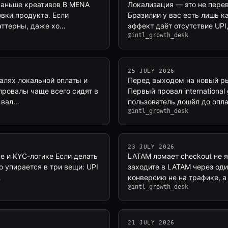
раньше креативов В MENA
Локализация — это не перев
овки продукта. Если
Бразилии у вас есть лишь ка
аттерны, даже хо…
эффект даёт отсутствие UPI
@intl_growth_desk
25 JULY 2026
талях локальной оплаты и
Перед выходом на новый ры
провалы чаще всего сидят в
Первый провал international
, вал…
пользователь дошёл до опл
@intl_growth_desk
23 JULY 2026
е и KYC-логике Если делать
LATAM ломает checkout не 
 упирается в три вещи: UPI
заходите в LATAM через оди
…
конверсию не на трафике, а
@intl_growth_desk
21 JULY 2026