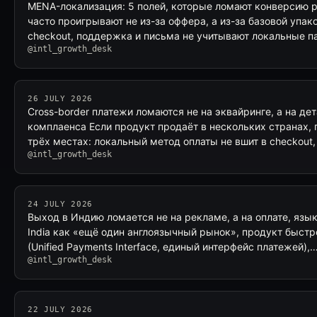
MENA-локализация: 5 полей, которые ломают конверсию 
часто проигрывают не из-за оффера, а из-за базовой упак
checkout, поддержка и письма не учитывают локальные п
@intl_growth_desk
26 JULY 2026
Cross-border платежи ломаются не на эквайринге, а на де
комплаенса Если продукт продаёт в нескольких странах, 
трёх местах: локальный метод оплаты не вшит в checkout
@intl_growth_desk
24 JULY 2026
Выход в Индию ломается не на рекламе, а на оплате, язык
India как «ещё один англоязычный рынок», продукт быстро
(Unified Payments Interface, единый интерфейс платежей),
@intl_growth_desk
22 JULY 2026