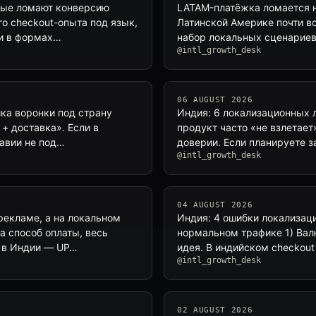
орые ломают конверсию
LATAM-платёжка ломается не
го checkout-опыта под язык,
Латинской Америке почти в
ки в формах…
набор локальных сценариев:
@intl_growth_desk
06 AUGUST 2026
ка воронки под страну
Индия: 6 локализационных л
 + доставка». Если в
продукт часто «не взлетает»
равии не под…
доверии. Если планируете з
@intl_growth_desk
04 AUGUST 2026
рекламе, а на локальном
Индия: 4 ошибки локализац
а способ оплаты, весь
нормальном трафике 1) Вал
, в Индии — UP…
идея. В индийском checkout
@intl_growth_desk
02 AUGUST 2026