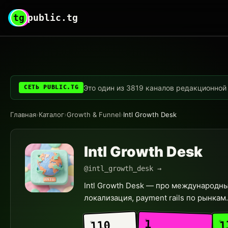
tg
public.tg
Это один из 3819 каналов редакционной с
СЕТЬ PUBLIC.TG
Главная
›
Каталог
›
Growth & Funnel
›
Intl Growth Desk
Intl Growth Desk
@intl_growth_desk →
Intl Growth Desk — про международный
локализация, payment rails по рынкам. 
1
1
110