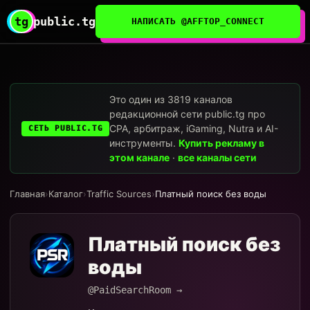
tg
public.tg
НАПИСАТЬ @AFFTOP_CONNECT
Это один из 3819 каналов
редакционной сети public.tg про
CPA, арбитраж, iGaming, Nutra и AI-
СЕТЬ PUBLIC.TG
инструменты.
Купить рекламу в
этом канале
·
все каналы сети
Главная
›
Каталог
›
Traffic Sources
›
Платный поиск без воды
Платный поиск без
воды
@PaidSearchRoom →