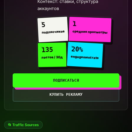
Контекст: ставки, структура
аккаунтов
1
5
средние просмотры
подписчиков
20%
135
engagement rate
постов / 30д
ПОДПИСАТЬСЯ
КУПИТЬ РЕКЛАМУ
📂 Traffic Sources