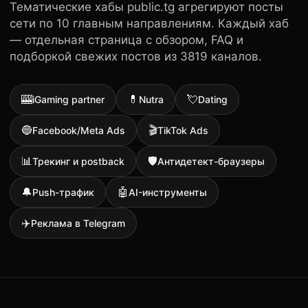
Тематические хабы public.tg агрегируют посты
сети по 10 главным направлениям. Каждый хаб
— отдельная страница с обзором, FAQ и
подборкой свежих постов из 3819 каналов.
🎰
💊
💘
iGaming partner
Nutra
Dating
🔵
🎬
Facebook/Meta Ads
TikTok Ads
📊
🛡
Трекинг и postback
Антидетект-браузеры
🔔
🤖
Push-трафик
AI-инструменты
✈️
Реклама в Telegram