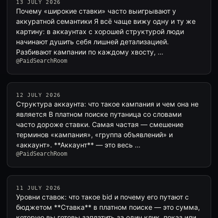
13 JULY 2026
Почему «широкие ставки» часто выигрывают у
аккуратной семантики Я всё чаще вижу одну и ту же
картину: в аккаунтах с хорошей структурой люди
начинают душить себя лишней детализацией.
Разбивают кампании по каждому хвосту, …
@PaidSearchRoom
12 JULY 2026
Структура аккаунта: что такое кампания и чем она не
является В платном поиске путаница со словами
часто дороже ставки. Самая частая — смешение
терминов «кампания», «группа объявлений» и
«аккаунт». **Аккаунт** — это весь …
@PaidSearchRoom
11 JULY 2026
Уровни ставок: что такое bid и почему его путают с
бюджетом **Ставка** в платном поиске — это сумма,
которую вы готовы заплатить за один клик, показ или