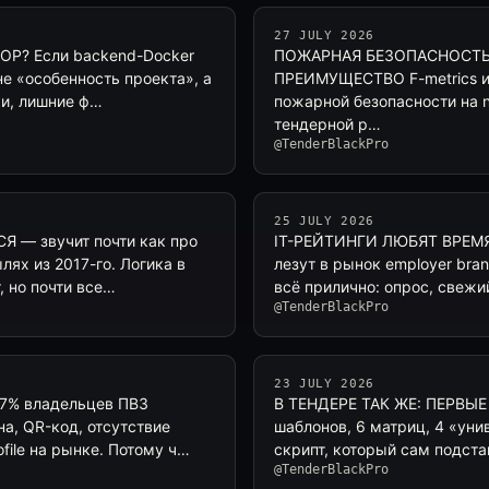
27 JULY 2026
Р? Если backend-Docker
ПОЖАРНАЯ БЕЗОПАСНОСТЬ 
не «особенность проекта», а
ПРЕИМУЩЕСТВО F-metrics и
ки, лишние ф…
пожарной безопасности на n
тендерной р…
@TenderBlackPro
25 JULY 2026
— звучит почти как про
IT-РЕЙТИНГИ ЛЮБЯТ ВРЕМЯ
лях из 2017-го. Логика в
лезут в рынок employer bran
, но почти все…
всё прилично: опрос, свежи
@TenderBlackPro
23 JULY 2026
% владельцев ПВЗ
В ТЕНДЕРЕ ТАК ЖЕ: ПЕРВЫЕ
на, QR-код, отсутствие
шаблонов, 6 матриц, 4 «уни
ofile на рынке. Потому ч…
скрипт, который сам подста
@TenderBlackPro