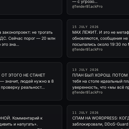
— с угрозо…
@TenderBlackPro
15 JULY 2026
законопроект: не трогать
MAX ЛЕЖИТ. И это не метаф
НДС. Сейчас порог — 20 млн
обновляются, сообщения не 
 это зна…
посыпались около 19:30 по 
@TenderBlackPro
13 JULY 2026
 ОТ ЭТОГО НЕ СТАНЕТ
ПЛАН БЫЛ ХОРОШ. ПОТОМ В
— значит, людей нужно в 8
тебя на столе идеальный пл
т проверку реальност…
уверенность, что «мы всё п
@TenderBlackPro
11 JULY 2026
НОЙ. Комментарий к
СПАМ НА WORDPRESS: КОГДА
ивить и напугать».
заблокировали, DDoS-Guard 