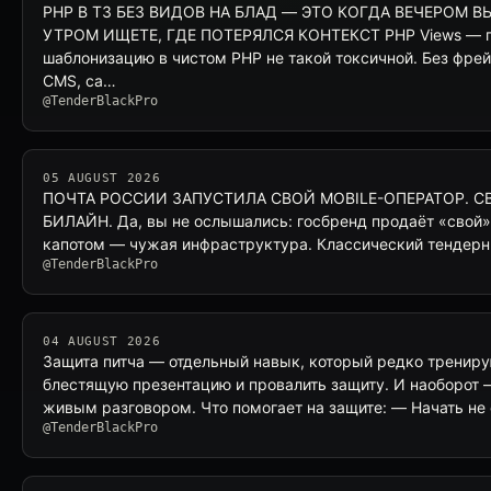
PHP В ТЗ БЕЗ ВИДОВ НА БЛАД — ЭТО КОГДА ВЕЧЕРОМ В
УТРОМ ИЩЕТЕ, ГДЕ ПОТЕРЯЛСЯ КОНТЕКСТ PHP Views — п
шаблонизацию в чистом PHP не такой токсичной. Без фрейм
CMS, са…
@TenderBlackPro
05 AUGUST 2026
ПОЧТА РОССИИ ЗАПУСТИЛА СВОЙ MOBILE-ОПЕРАТОР. СВ
БИЛАЙН. Да, вы не ослышались: госбренд продаёт «свой»
капотом — чужая инфраструктура. Классический тендерны
@TenderBlackPro
04 AUGUST 2026
Защита питча — отдельный навык, который редко трениру
блестящую презентацию и провалить защиту. И наоборот 
живым разговором. Что помогает на защите: — Начать не 
@TenderBlackPro