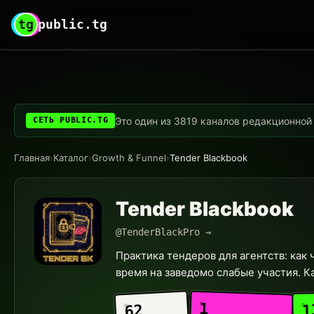
tg
public.tg
Это один из 3819 каналов редакционной с
СЕТЬ PUBLIC.TG
Главная
›
Каталог
›
Growth & Funnel
›
Tender Blackbook
Tender Blackbook
@TenderBlackPro →
Практика тендеров для агентств: как ч
время на заведомо слабые участия. Кан
1
1
62