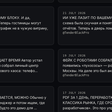
21 JULY 2026
У БЛОКУ. И да,
ИИ УЖЕ ЛАЗИТ ПО ВАШЕМУ
Теперь гостиницы могут
схема была скучная и понятн
трафик не в чужую витрину,
отчётов. Теперь в дверь ло
@TenderBlackPro
19 JULY 2026
ЕТ ВРЕМЯ Автор устал
ФЕЙК С РОБОТАМИ СОБРАЛ Н
и собрал личный центр
появились «пухососы» — ро
ытового хаоса: телефо…
Москвы. На деле это был ак
@TenderBlackPro
17 JULY 2026
АЕТСЯ, МОЖНО Обычно у
PDF ЗА 1 ДЕНЬ, ПЕРЕРАБ
сенджер и потом ищем, где
КЛАССИКА РЫНКА, ГДЕ СРО
будто это демо для …
разработчиков». Это про уп