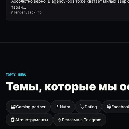
Абсолютно верно. В agency-ops тоже хватает милых зверю
таран…
@TenderBlackPro
TOPIC HUBS
Темы, которые мы о
🎰
💊
💘
🔵
iGaming partner
Nutra
Dating
Faceboo
🤖
✈️
AI-инструменты
Реклама в Telegram