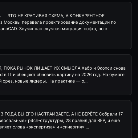
— ЭТО НЕ КРАСИВАЯ СХЕМА, А КОНКУРЕНТНОЕ
з Москвы перевела проектирование документации по
anoCAD. Звучит как скучная миграция софта, но в
, ПОКА РЫНОК ЛИШАЕТ ИХ СМЫСЛА Хабр и Экопси снова
d в IT и обещают обновить картину на 2026 год. На бумаге
й срез, новые лидеры. На практике — о…
 3 ГОДА ВЫ ЕГО НАСТРАИВАЕТЕ, А НЕ БЕРЁТЕ Собрали 17
версальные» pitch-структуры, 28 правил для RFP, и ещё
вляет слова «экспертиза» и «синергия» …