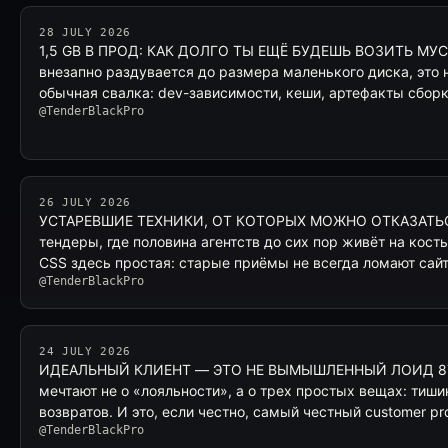
28 JULY 2026
1,5 GB В ПРОД: КАК ДОЛГО ТЫ ЕЩЁ БУДЕШЬ ВОЗИТЬ МУСО
внезапно раздувается до размера маленького диска, это 
обычная свалка: dev-зависимости, кеши, артефакты сбор
@TenderBlackPro
26 JULY 2026
УСТАРЕВШИЕ ТЕХНИКИ, ОТ КОТОРЫХ МОЖНО ОТКАЗАТЬСЯ 
тендеры, где половина агентств до сих пор живёт на косты
CSS здесь простая: старые приёмы не всегда ломают сайт
@TenderBlackPro
24 JULY 2026
ИДЕАЛЬНЫЙ КЛИЕНТ — ЭТО НЕ ВЫМЫШЛЕННЫЙ ЛОИД 87
мечтают не о «лояльности», а о трех простых вещах: тиши
возвратов. И это, если честно, самый честный customer pr
@TenderBlackPro