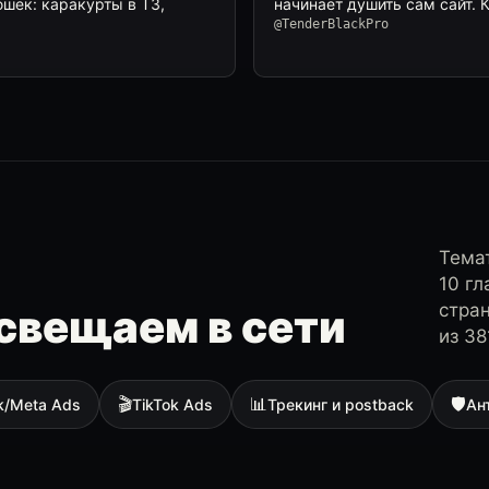
шек: каракурты в ТЗ,
начинает душить сам сайт. 
@TenderBlackPro
Темат
10 г
стра
свещаем в сети
из 38
🎬
📊
🛡
k/Meta Ads
TikTok Ads
Трекинг и postback
Ан