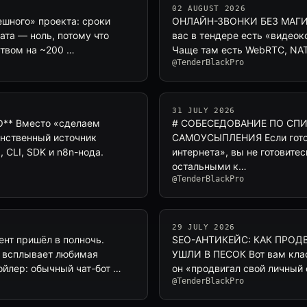
02 AUGUST 2026
шного» проекта: сроки
ОНЛАЙН-ЗВОНКИ БЕЗ МАГИИ
ата — ноль, потому что
вас в тендере есть «видеоко
ством на ~200 …
Чаще там есть WebRTC, NAT
@TenderBlackPro
31 JULY 2026
** Вместо «сделаем
# СОБЕСЕДОВАНИЕ ПО СПИ
инственный источник
САМОУСЫПЛЕНИЯ Если готови
 CLI, SDK и n8n-нода.
интернета», вы не готовите
остальными к…
@TenderBlackPro
29 JULY 2026
т пришёл в полночь.
SEO-АНТИКЕЙС: КАК ПРОД
ут всплывает любимая
УШЛИ В ПЕСОК Вот вам клас
ойлер: обычный чат-бот …
он «продвигал свой личный 
@TenderBlackPro