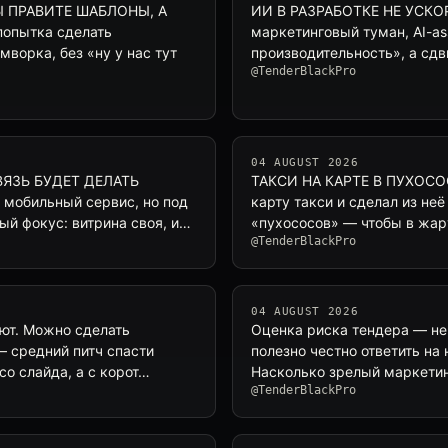
Ы ПРАВИТЕ ШАБЛОНЫ, А
ИИ В РАЗРАБОТКЕ НЕ УСКОР
опытка сделать
маркетинговый туман, AI-as
ворка, без «ну у нас тут
производительность», а сдв
@TenderBlackPro
04 AUGUST 2026
ЯЗЬ БУДЕТ ДЕЛАТЬ
ТАКСИ НА КАРТЕ В ПУХОСО
 мобильный сервис, но под
карту такси и сделал из не
й фокус: витрина своя, и…
«пухососов» — чтобы в жар
@TenderBlackPro
04 AUGUST 2026
ют. Можно сделать
Оценка риска тендера — не
— средний питч спасти
полезно честно ответить на
со слайда, а с корот…
Насколько зрелый маркетинг
@TenderBlackPro