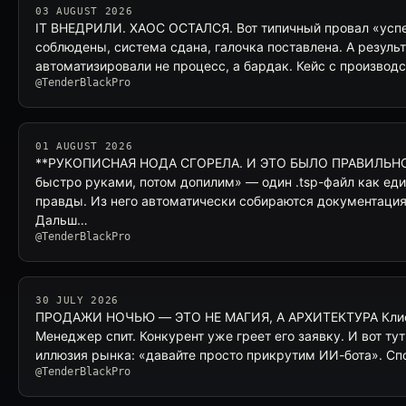
03 AUGUST 2026
IT ВНЕДРИЛИ. ХАОС ОСТАЛСЯ. Вот типичный провал «успе
соблюдены, система сдана, галочка поставлена. А результ
автоматизировали не процесс, а бардак. Кейс с производ
@TenderBlackPro
01 AUGUST 2026
**РУКОПИСНАЯ НОДА СГОРЕЛА. И ЭТО БЫЛО ПРАВИЛЬНО
быстро руками, потом допилим» — один .tsp-файл как ед
правды. Из него автоматически собираются документация,
Дальш…
@TenderBlackPro
30 JULY 2026
ПРОДАЖИ НОЧЬЮ — ЭТО НЕ МАГИЯ, А АРХИТЕКТУРА Клиен
Менеджер спит. Конкурент уже греет его заявку. И вот т
иллюзия рынка: «давайте просто прикрутим ИИ-бота». Сп
@TenderBlackPro