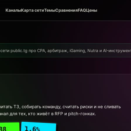
Каналы
Карта сети
Темы
Сравнения
FAQ
Цены
ети public.tg про CPA, арбитраж, iGaming, Nutra и AI-инструме
итать ТЗ, собирать команду, считать риски и не сливать
ал для тех, кто живёт в RFP и pitch-гонках.
1.6%
38