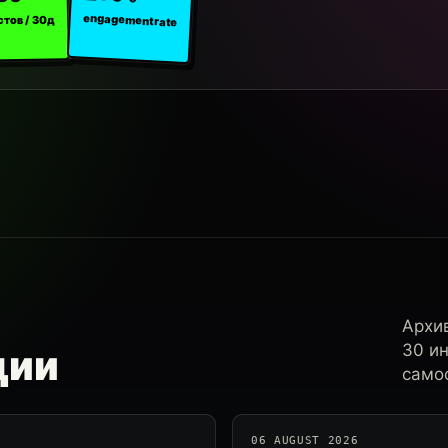
engagement rate
стов / 30д
Архи
30 и
ции
самос
06 AUGUST 2026