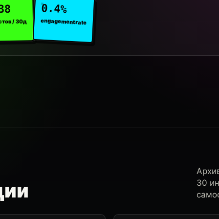
0.4%
38
engagement rate
стов / 30д
Архи
30 и
ции
самос