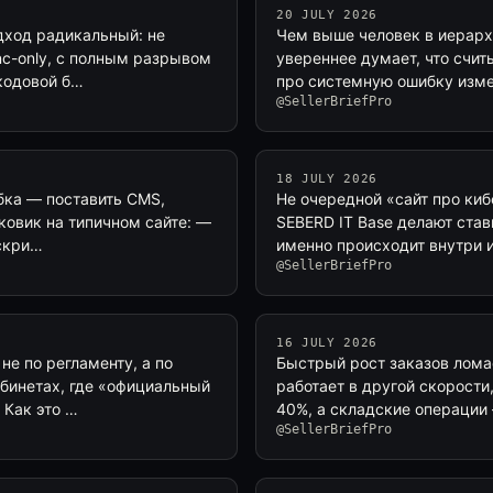
20 JULY 2026
дход радикальный: не
Чем выше человек в иерарх
nc-only, с полным разрывом
увереннее думает, что счит
 кодовой б…
про системную ошибку изме
@SellerBriefPro
18 JULY 2026
ибка — поставить CMS,
Не очередной «сайт про кибе
сковик на типичном сайте: —
SEBERD IT Base делают ставк
 скри…
именно происходит внутри и
@SellerBriefPro
16 JULY 2026
не по регламенту, а по
Быстрый рост заказов лома
абинетах, где «официальный
работает в другой скорости
 Как это …
40%, а складские операции 
@SellerBriefPro