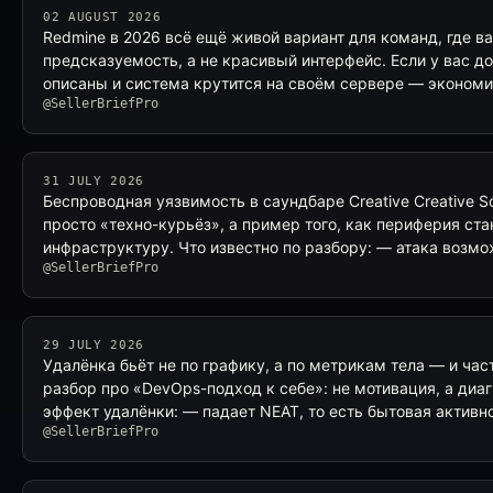
02 AUGUST 2026
Redmine в 2026 всё ещё живой вариант для команд, где в
предсказуемость, а не красивый интерфейс. Если у вас д
описаны и система крутится на своём сервере — эконом
@SellerBriefPro
31 JULY 2026
Беспроводная уязвимость в саундбаре Creative Creative So
просто «техно-курьёз», а пример того, как периферия ста
инфраструктуру. Что известно по разбору: — атака возм
@SellerBriefPro
29 JULY 2026
Удалёнка бьёт не по графику, а по метрикам тела — и ча
разбор про «DevOps-подход к себе»: не мотивация, а диаг
эффект удалёнки: — падает NEAT, то есть бытовая активн
@SellerBriefPro