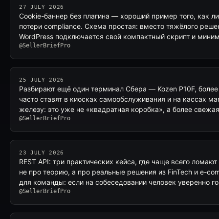
27 JULY 2026
Cookie-баннер без плагина — хороший пример того, как л
потери compliance. Схема простая: вместо тяжёлого реше
WordPress подключается свой компактный скрипт и мини
@SellerBriefPro
25 JULY 2026
Разбирают ещё один терминал Сбера — Kozen P10F, более
часто ставят в киосках самообслуживания и на кассах ма
железу: это уже не «квадратная коробка», а более свежа
@SellerBriefPro
23 JULY 2026
REST API: три практических кейса, где чаще всего ломаю
не про теорию, а про реальные решения из FinTech и e-c
для команды: если на собеседовании человек уверенно г
@SellerBriefPro