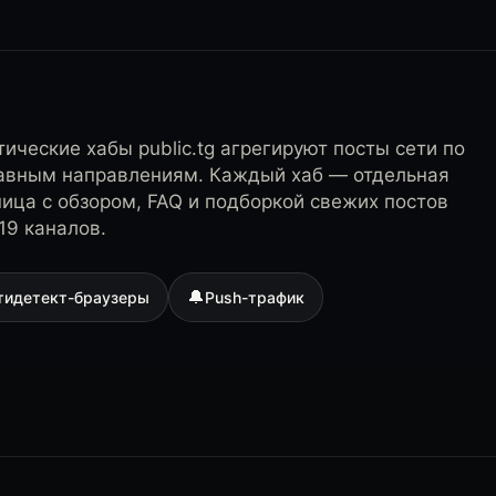
ические хабы public.tg агрегируют посты сети по
лавным направлениям. Каждый хаб — отдельная
ница с обзором, FAQ и подборкой свежих постов
19 каналов.
🔔
тидетект-браузеры
Push-трафик