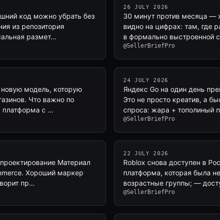
26 JULY 2026
ишний код можно убрать без
30 минут против месяца — х
ния из репозитория
видно на цифрах: там, где 
мальная размет…
в формально выстроенной с
@SellerBriefPro
24 JULY 2026
 новую модель, которую
Яндекс Go на один день пре
газинов. Что важно по
Это не просто креатив, а б
я платформа с …
спроса: жара + тополиный п
@SellerBriefPro
22 JULY 2026
т проектирование Материал
Roblox снова доступен в Ро
ommerce. Хороший маркер
платформа, которая была не
оворит пр…
возрастные группы; — дост
@SellerBriefPro