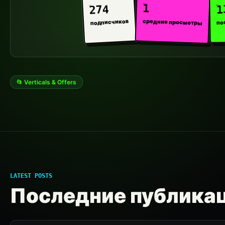
1
1
274
средние просмотры
подписчиков
по
📂 Verticals & Offers
LATEST POSTS
Последние публика