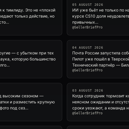
05 AUGUST 2026
 к тимлиду. Это не «плохой
ИИ уже бьёт не только по н
редают только действие, но
курсе CS10 доля неудовлет
осто…
привычных…
@SellerBriefPro
04 AUGUST 2026
ругие — с убытком при тех
Почта России запустила соб
наука, которую большинство
Пилот уже пошёл в Тверской
алго…
Технический партнёр — Била
@SellerBriefPro
03 AUGUST 2026
ед высоким сезоном —
Когда сотрудник тормозит к
татки и разместить крупную
неясном ожидании и отсутст
 фото под сез…
сроки уезжают, а команда 
@SellerBriefPro