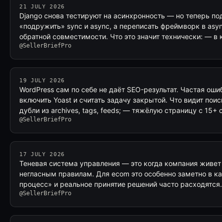
21 JULY 2026
Django снова тестируют на асинхронность — но теперь по
«подружить» sync и async, а переписать фреймворк в asy
обратной совместимости. Что это значит технически: — в
@SellerBriefPro
19 JULY 2026
WordPress сам по себе не даёт SEO-результат. Частая ош
включить Yoast и считать задачу закрытой. Что видит пои
дубли из archives, tags, feeds; — тяжёлую страницу с 15+
@SellerBriefPro
17 JULY 2026
Теневая система управления — это когда компания живет 
негласным правилам. Для ecom это особенно заметно в к
процесс» и реальное принятие решений часто расходятся.
@SellerBriefPro