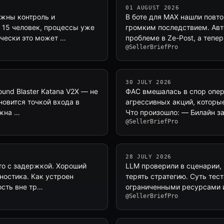
01 AUGUST 2026
ажны контроль и
В боте для MAX нашли повто
о 15 человек, процессы уже
громким последствием. Авт
ически это может …
проблеме в Ze-Post, а тепе
@SellerBriefPro
30 JULY 2026
und Blaster Katana V2X — не
ФАС вмешалась в спор опер
новится точкой входа в
агрессивных акций, которые
ожна …
Что произошло: — Билайн з
@SellerBriefPro
28 JULY 2026
сто с задержкой. Хороший
LLM проверили в сценарии, 
ностика. Как устроен
терять стратегию. Суть те
ость вне тр…
ограниченными ресурсами и
@SellerBriefPro