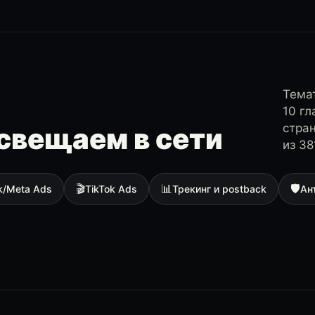
Темат
10 г
стра
свещаем в сети
из 38
🎬
📊
🛡
k/Meta Ads
TikTok Ads
Трекинг и postback
Ан