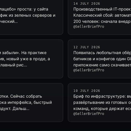
14 JULY 2026
лацебо» проста: у сайта
Производственный IT‑проект
афик из зеленых серверов и
Классический сбой: автомат
мический…
200 человек: сначала внедр
@SellerBriefPro
12 JULY 2026
и забыли». На практике
Появилась любопытная обёрт
ив, новый уже в проде, а
батников и конфигов один G
Главный рис…
приложение само скачивает
@SellerBriefPro
10 JULY 2026
отки. Сейчас собрать
Бриф по инфраструктуре: в
орка интерфейса, быстрый
развёртывание из готовых 
родукт. Дальш…
команд, которые держат ec
@SellerBriefPro