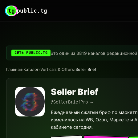
tg
public.tg
Это один из 3819 каналов редакционной с
СЕТЬ PUBLIC.TG
Главная
›
Каталог
›
Verticals & Offers
›
Seller Brief
Seller Brief
@SellerBriefPro →
Ежедневный сжатый бриф по маркетпл
изменилось на WB, Ozon, Маркете и Ав
кабинете сегодня.