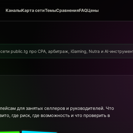
Каналы
Карта сети
Темы
Сравнения
FAQ
Цены
ети public.tg про CPA, арбитраж, iGaming, Nutra и AI-инструме
ейсам для занятых селлеров и руководителей. Что
ито, где риск, где возможность и что проверить в