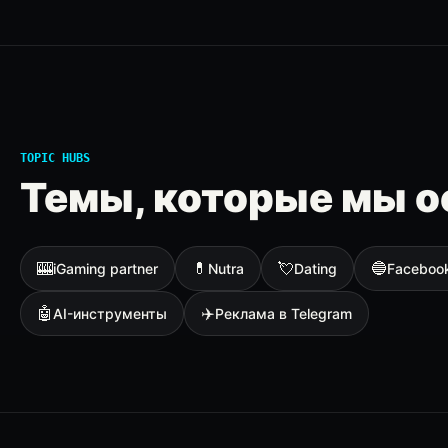
TOPIC HUBS
Темы, которые мы о
🎰
💊
💘
🔵
iGaming partner
Nutra
Dating
Faceboo
🤖
✈️
AI-инструменты
Реклама в Telegram