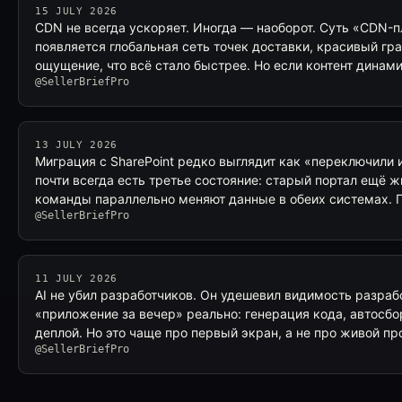
15 JULY 2026
CDN не всегда ускоряет. Иногда — наоборот. Суть «CDN-п
появляется глобальная сеть точек доставки, красивый гр
ощущение, что всё стало быстрее. Но если контент дина
@SellerBriefPro
13 JULY 2026
Миграция с SharePoint редко выглядит как «переключили 
почти всегда есть третье состояние: старый портал ещё ж
команды параллельно меняют данные в обеих системах. 
@SellerBriefPro
11 JULY 2026
AI не убил разработчиков. Он удешевил видимость разраб
«приложение за вечер» реально: генерация кода, автосб
деплой. Но это чаще про первый экран, а не про живой п
@SellerBriefPro