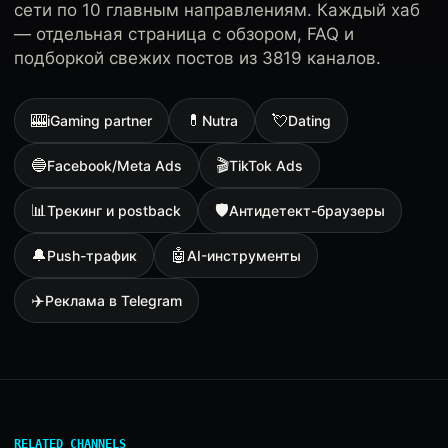
сети по 10 главным направлениям. Каждый хаб
— отдельная страница с обзором, FAQ и
подборкой свежих постов из 3819 каналов.
🎰
💊
💘
iGaming partner
Nutra
Dating
🔵
🎬
Facebook/Meta Ads
TikTok Ads
📊
🛡
Трекинг и postback
Антидетект-браузеры
🔔
🤖
Push-трафик
AI-инструменты
✈️
Реклама в Telegram
RELATED CHANNELS