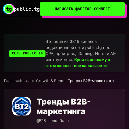
tg
public.tg
НАПИСАТЬ @AFFTOP_CONNECT
Это один из 3819 каналов
редакционной сети public.tg про
CPA, арбитраж, iGaming, Nutra и AI-
СЕТЬ PUBLIC.TG
инструменты.
Купить рекламу в
этом канале
·
все каналы сети
Главная
›
Каталог
›
Growth & Funnel
›
Тренды B2B-маркетинга
Тренды B2B-
маркетинга
@B2BtrendsRu →