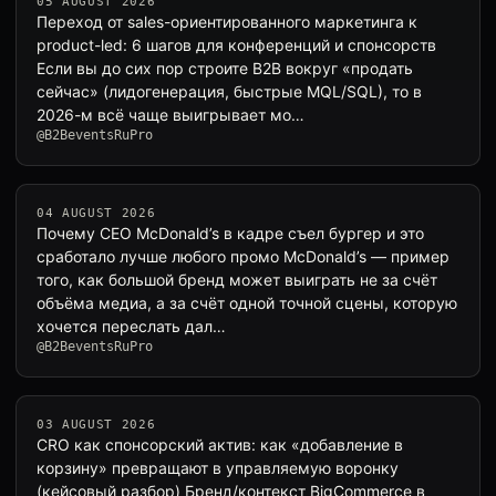
05 AUGUST 2026
Переход от sales-ориентированного маркетинга к
product-led: 6 шагов для конференций и спонсорств
Если вы до сих пор строите B2B вокруг «продать
сейчас» (лидогенерация, быстрые MQL/SQL), то в
2026-м всё чаще выигрывает мо…
@B2BeventsRuPro
04 AUGUST 2026
Почему CEO McDonald’s в кадре съел бургер и это
сработало лучше любого промо McDonald’s — пример
того, как большой бренд может выиграть не за счёт
объёма медиа, а за счёт одной точной сцены, которую
хочется переслать дал…
@B2BeventsRuPro
03 AUGUST 2026
CRO как спонсорский актив: как «добавление в
корзину» превращают в управляемую воронку
(кейсовый разбор) Бренд/контекст BigCommerce в