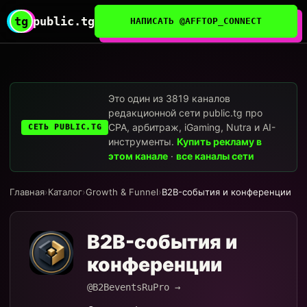
tg
public.tg
НАПИСАТЬ @AFFTOP_CONNECT
Это один из 3819 каналов
редакционной сети public.tg про
CPA, арбитраж, iGaming, Nutra и AI-
СЕТЬ PUBLIC.TG
инструменты.
Купить рекламу в
этом канале
·
все каналы сети
Главная
›
Каталог
›
Growth & Funnel
›
B2B-события и конференции
B2B-события и
конференции
@B2BeventsRuPro →