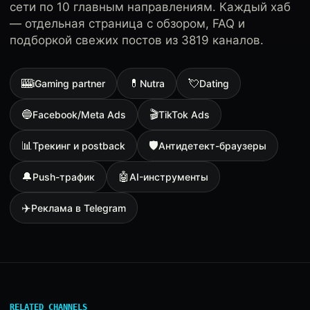
сети по 10 главным направлениям. Каждый хаб
— отдельная страница с обзором, FAQ и
подборкой свежих постов из 3819 каналов.
🎰
💊
💘
iGaming partner
Nutra
Dating
🔵
🎬
Facebook/Meta Ads
TikTok Ads
📊
🛡
Трекинг и postback
Антидетект-браузеры
🔔
🤖
Push-трафик
AI-инструменты
✈️
Реклама в Telegram
RELATED CHANNELS