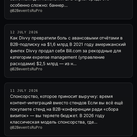
особенно сложно: баннер…
@B2BeventsRuPro
12 JULY 2026
Как Divvy превратили боль с авансовыми отчётами в
B2B-подписку на $1,6 млрд В 2021 году американский
финтех Divvy продал себя Bill.com за рекордные для
категории expense management (управление
расходами) $2,5 млрд — из н…
@B2BeventsRuPro
11 JULY 2026
Спонсорство, которое приносит выручку: время
контент-интеграций вместо стендов Если вы всё ещё
покупаете стенд на B2B-конференции ради «сбора
визиток» — вы теряете бюджет. В 2026 году
классическая модель спонсорства, где…
@B2BeventsRuPro