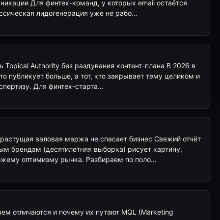
никации Для финтех-команд, у которых email остаётся
ассическая лидогенерация уже не рабо…
 Topical Authority без раздувания контент-плана В 2026 в
то публикует больше, а тот, кто закрывает тему целиком и
спертизу. Для финтех-старта…
 растущая валовая маржа не спасает бизнес Свежий отчёт
ым брендам (десятилетняя выборка) рисует картину,
ожему оптимизму рынка. Разбираем по поло…
чем отличаются и почему их путают MQL (Marketing