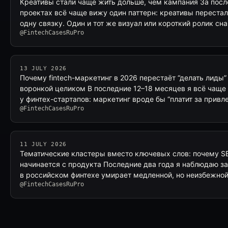
Креативы стали чаще жить дольше, чем кампания За посл
проектах всё чаще вижу один паттерн: креативы переста
одну связку. Один и тот же визуал или короткий ролик сн
@FintechCasesRuPro
13 JULY 2026
Почему fintech-маркетинг в 2026 перестаёт “делать лиды”
воронкой целиком В последние 12–18 месяцев я всё чащ
у финтех-стартапов: маркетинг вроде бы “платит за привл
@FintechCasesRuPro
11 JULY 2026
Тематические кластеры вместо ключевых слов: почему SE
начинается с продукта Последние два года я наблюдаю за
в российском финтехе умирает медленной, но неизбежно
@FintechCasesRuPro