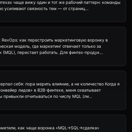
техах чаще вижу один и тот же рабочий паттерн: команды
но усиливают связность тем — от страниц…
к RevOps: как перестроить маркетинговую воронку в
ческая модель, где маркетинг отвечает только за
к (MQL), перестает работать. Для финтех-продук…
ерпал себя: пора мерить влияние, а не количество Когда я
конвейер лидов» в B2B-финтехе, меня охватывает
ы привыкли отчитываться по числу MQL (ли…
заметили, как чаще воронка «MQL→SQL→сделка»