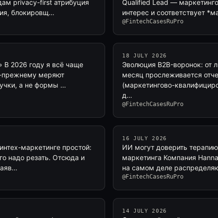
ам privacy-first атрибуция
Qualified Lead — маркетинг
ния, блокировщ…
интерес и соответствует *
@FintechCasesRuPro
18 JULY 2026
 В 2026 году я всё чаще
Эволюция B2B-воронок: от л
по-прежнему меряют
месяц прослеживается отче
учки, а не формы …
(маркетингово-квалифициро
д…
@FintechCasesRuPro
16 JULY 2026
 финтех-маркетинге простой:
ИИ могут доверить терапию, 
го надо резать. Отсюда и
маркетинга Компания Hanna
заяв…
на самом деле распределяю
@FintechCasesRuPro
14 JULY 2026