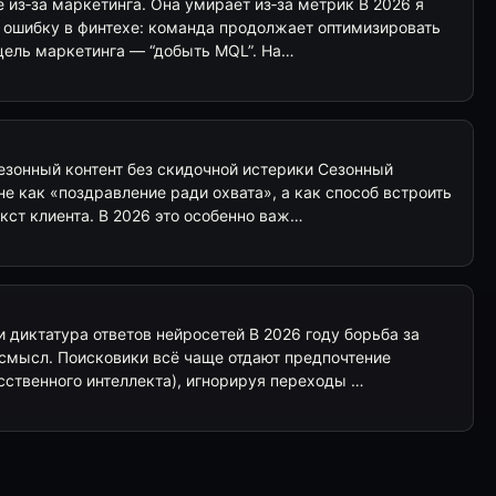
е из‑за маркетинга. Она умирает из‑за метрик В 2026 я
е ошибку в финтехе: команда продолжает оптимизировать
 цель маркетинга — “добыть MQL”. На…
езонный контент без скидочной истерики Сезонный
не как «поздравление ради охвата», а как способ встроить
кст клиента. В 2026 это особенно важ…
 диктатура ответов нейросетей В 2026 году борьба за
 смысл. Поисковики всё чаще отдают предпочтение
сственного интеллекта), игнорируя переходы …