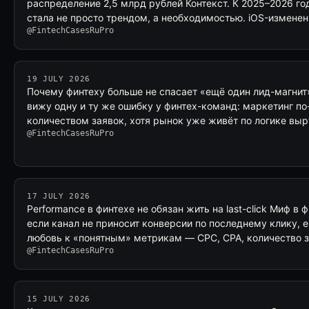
распределение 2,5 млрд рублей Контекст. К 2025–2026 год
стала не просто трендом, а необходимостью. iOS-измене
@FintechCasesRuPro
19 JULY 2026
Почему финтеху больше не спасает «ещё один лид-магнит»
вижу одну и ту же ошибку у финтех-команд: маркетинг 
количеством заявок, хотя рынок уже живёт по логике выр
@FintechCasesRuPro
17 JULY 2026
Performance в финтехе не обязан жить на last-click Миф в
если канал не приносит конверсии по последнему клику, е
любовь к «понятным» метрикам — CPC, CPA, количество 
@FintechCasesRuPro
15 JULY 2026