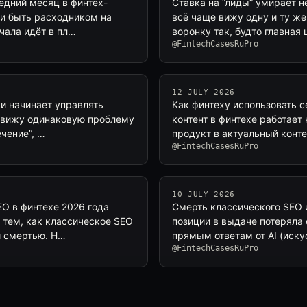
едний месяц в финтех-
Ставка на “лиды” умирает н
ли быть расходником на
всё чаще вижу одну и ту ж
ачала идёт в пл…
воронку так, будто главная
@FintechCasesRuPro
12 JULY 2026
 и начинает управлять
Как финтеху использовать с
е вижу одинаковую проблему
контент в финтехе работает 
ечение”, …
продукт в актуальный конте
@FintechCasesRuPro
10 JULY 2026
O в финтехе 2026 года
Смерть классического SEO и
 тем, как классическое SEO
позиции в выдаче потеряла
й смертью. Н…
прямым ответам от AI (иску
@FintechCasesRuPro