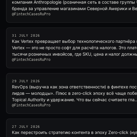
компания Anthropologie (розничная сеть в составе группы U
бренда за управление магазинами Северной Америки и В
@FintechCasesRuPro
31 JULY 2026
Как Vertex превращает выбор технологического партнёра 
Vertex — это не просто софт для расчёта налогов. Это пла
тысячи розничных инвойсов, где SKU, цена и налог долж
@FintechCasesRuPro
29 JULY 2026
RevOps (выручка как зона ответственности) в финтехе по
лидов — молодцы». Плюс в zero-click эпоху всё чаще побе
Topical Authority и удержание. Что вы сейчас считаете гла
@FintechCasesRuPro
27 JULY 2026
Как перестроить стратегию контента в эпоху Zero-click (н