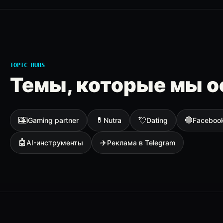
TOPIC HUBS
Темы, которые мы о
🎰
💊
💘
🔵
iGaming partner
Nutra
Dating
Faceboo
🤖
✈️
AI-инструменты
Реклама в Telegram