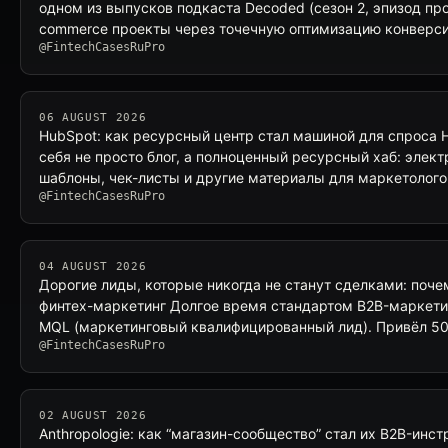
одном из выпусков подкаста Decoded (сезон 2, эпизод про
commerce проекты через точечную оптимизацию конверс
@FintechCasesRuPro
06 AUGUST 2026
HubSpot: как ресурсный центр стал машиной для спроса 
себя не просто блог, а полноценный ресурсный хаб: элект
шаблоны, чек-листы и другие материалы для маркетолог
@FintechCasesRuPro
04 AUGUST 2026
Дорогие лиды, которые никогда не станут сделками: поч
финтех-маркетинг Долгое время стандартом B2B-маркетин
MQL (маркетинговый квалифицированный лид). Привёл 5
@FintechCasesRuPro
02 AUGUST 2026
Anthropologie: как “магазин-сообщество” стал их B2B-инс