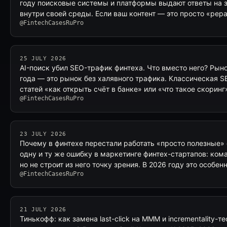
году поисковые системы и платформы выдают ответы на 
внутри своей среды. Если ваш контент — это просто «рер
@FintechCasesRuPro
25 JULY 2026
AI-поиск убил SEO-трафик финтеха. Что вместо него? Рын
года — это рынок без халявного трафика. Классическая S
статей «как открыть счёт в банке» или «что такое скорин
@FintechCasesRuPro
23 JULY 2026
Почему в финтехе перестали работать «просто полезные» 
одну и ту же ошибку в маркетинге финтех-стартапов: кома
но не строит из него точку зрения. В 2026 году это особен
@FintechCasesRuPro
21 JULY 2026
Тинькофф: как замена last-click на MMM и incrementality-т