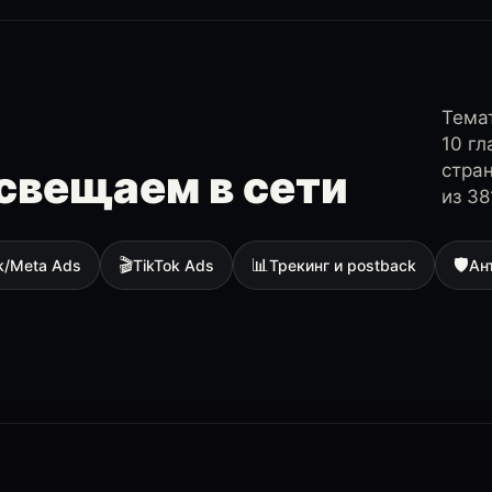
Темат
10 г
стра
свещаем в сети
из 38
🎬
📊
🛡
k/Meta Ads
TikTok Ads
Трекинг и postback
Ан