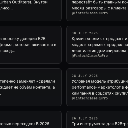
rban Outfitters). Внутри
перестаёт быть главным кон
елико…
месяц разговоры с клиента с
@FintechCasesRuPro
30 JULY 2026
в воронку доверия B2B
Кризис «прямых продаж» и 
тформа, которая вшивается в
модель «прямых продаж пот
ны сход…
десятилетие доминировала 
@FintechCasesRuPro
28 JULY 2026
степенно заменяет «сделали
Условная модель атрибуции
ждает не объём контента, а
performance-маркетолог в фи
…
кампания в соцсетях окупил
@FintechCasesRuPro
26 JULY 2026
улевых переходов) В 2026
Три инструмента для B2B-ра