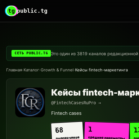
tg
public.tg
Это один из 3819 каналов редакционной с
СЕТЬ PUBLIC.TG
Главная
›
Каталог
›
Growth & Funnel
›
Кейсы fintech-маркетинга
Кейсы fintech-мар
@FintechCasesRuPro →
Fintech cases
1
1
68
средние просмотры
подписчиков
по