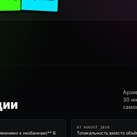
Архи
30 и
ции
самос
07 AUGUST 2026
рименимо к необанкам)** В
Топикальность вместо объём