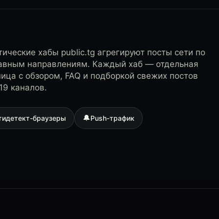
ические хабы public.tg агрегируют посты сети по
лавным направлениям. Каждый хаб — отдельная
ница с обзором, FAQ и подборкой свежих постов
19 каналов.
🔔
тидетект-браузеры
Push-трафик