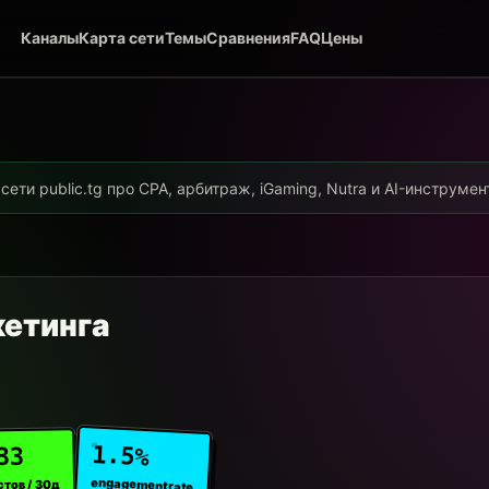
Каналы
Карта сети
Темы
Сравнения
FAQ
Цены
ети public.tg про CPA, арбитраж, iGaming, Nutra и AI-инструме
кетинга
1.5%
33
engagement rate
стов / 30д