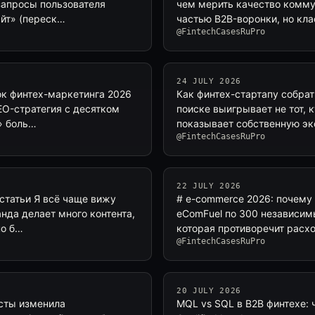
запросы пользователя
чем мерить качество комму
айт» (переск…
частью B2B-воронки, но кл
@FintechCasesRuPro
24 JULY 2026
ок финтех-маркетинга 2026
Как финтех-стартапу собрать
EO-стратегия с десятком
поиске выигрывает не тот, к
г» боль…
показывает собственную эк
@FintechCasesRuPro
22 JULY 2026
статьи Я всё чаще вижу
# e-commerce 2026: почему
нда делает много контента,
eComFuel по 300 независим
но б…
которая противоречит расх
@FintechCasesRuPro
20 JULY 2026
есты изменила
MQL vs SQL в B2B финтехе: 