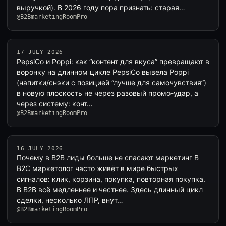
выручкой). В 2026 году пора признать: старая…
@B2BmarketingRoomPro
17 JULY 2026
PepsiCo и Poppi: как “контент для вкуса” превращают в
воронку на длинном цикле PepsiCo вывела Poppi
(напитки/снэки с позицией “лучше для самочувствия”)
в новую плоскость не через разовый промо-удар, а
через систему: конт…
@B2BmarketingRoomPro
16 JULY 2026
Почему в B2B лиды больше не спасают маркетинг В
B2C маркетолог часто живёт в мире быстрых
сигналов: клик, корзина, покупка, повторная покупка.
В B2B всё медленнее и честнее. Здесь длинный цикл
сделки, несколько ЛПР, внут…
@B2BmarketingRoomPro