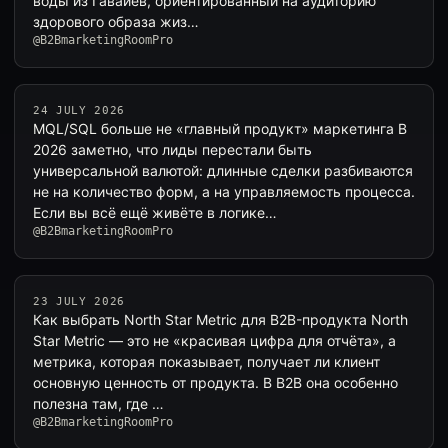
воды из Гавайев, ориентированный на аудиторию
здорового образа жиз…
@B2BmarketingRoomPro
24 JULY 2026
MQL/SQL больше не «главный продукт» маркетинга В
2026 заметно, что лиды перестали быть
универсальной валютой: длинные сделки разбиваются
не на количество форм, а на управляемость процесса.
Если вы всё ещё живёте в логике…
@B2BmarketingRoomPro
23 JULY 2026
Как выбрать North Star Metric для B2B-продукта North
Star Metric — это не «красивая цифра для отчёта», а
метрика, которая показывает, получает ли клиент
основную ценность от продукта. В B2B она особенно
полезна там, где …
@B2BmarketingRoomPro