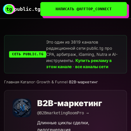
tg
public.tg
НАПИСАТЬ @AFFTOP_CONNECT
Это один из 3819 каналов
редакционной сети public.tg про
CPA, арбитраж, iGaming, Nutra и AI-
СЕТЬ PUBLIC.TG
инструменты.
Купить рекламу в
этом канале
·
все каналы сети
Главная
›
Каталог
›
Growth & Funnel
›
B2B-маркетинг
B2B-маркетинг
@B2BmarketingRoomPro →
Длинные циклы сделки,
лидогенерация