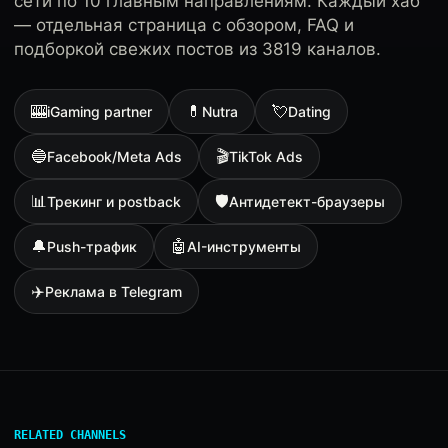
сети по 10 главным направлениям. Каждый хаб
— отдельная страница с обзором, FAQ и
подборкой свежих постов из 3819 каналов.
🎰
💊
💘
iGaming partner
Nutra
Dating
🔵
🎬
Facebook/Meta Ads
TikTok Ads
📊
🛡
Трекинг и postback
Антидетект-браузеры
🔔
🤖
Push-трафик
AI-инструменты
✈️
Реклама в Telegram
RELATED CHANNELS