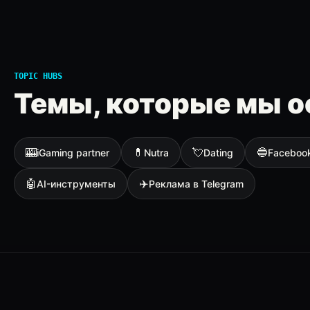
TOPIC HUBS
Темы, которые мы о
🎰
💊
💘
🔵
iGaming partner
Nutra
Dating
Faceboo
🤖
✈️
AI-инструменты
Реклама в Telegram