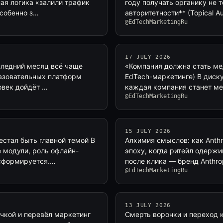
ная логика «залили трафик
году получать органику не т
особенно з…
авторитетности** (Topical A
@EdTechMarketingRu
17 JULY 2026
следний месяц всё чаще
«Компания должна стать мед
бразовательных платформ
EdTech-маркетинге) В диску
овек дойдёт …
каждая компания станет ме
@EdTechMarketingRu
15 JULY 2026
стал быть главной темой В
Алхимия смыслов: как Anth
е модули, роль офлайн-
эпоху, когда ритейл одерж
нсформируется.…
после клика — бренд Anthro
@EdTechMarketingRu
13 JULY 2026
учкой и перевёл маркетинг
Смерть воронки и переход 