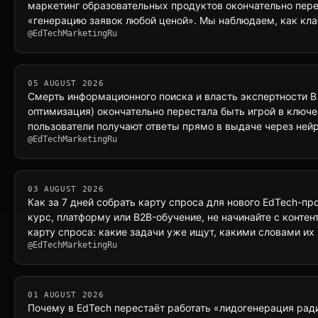
маркетинг образовательных продуктов окончательно пере
«генерацию заявок любой ценой». Мы наблюдаем, как кл
@EdTechMarketingRu
05 AUGUST 2026
Смерть информационного поиска и власть экспертности В
оптимизация) окончательно перестала быть игрой в ключе
пользователи получают ответы прямо в выдаче через ней
@EdTechMarketingRu
03 AUGUST 2026
Как за 7 дней собрать карту спроса для нового EdTech-пр
курс, платформу или B2B-обучение, не начинайте с контен
карту спроса: какие задачи уже ищут, какими словами их
@EdTechMarketingRu
01 AUGUST 2026
Почему в EdTech перестаёт работать «лидогенерация ради