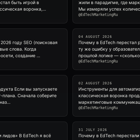
стал быть игрой в
жили в парадигме, где марк
ассическая воронка,…
Мы измеряли успех количес
@EdTechMarketingRu
04 AUGUST 2026
 2026 году SEO (поисковая
Почему в EdTech перестал р
вые слова. Когда
ту же ошибку у образовате
росети, создание …
прошлой логике — «сколько
@EdTechMarketingRu
02 AUGUST 2026
одукта Если вы запускаете
Инструменты для автоматиза
т-плана. Сначала соберите
классическая воронка прод
 наз…
маркетинговые коммуникац
@EdTechMarketingRu
31 JULY 2026
 лидов» В EdTech я всё
Почему в EdTech перестали 