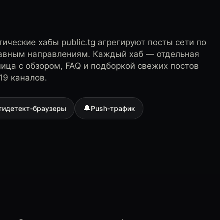
ические хабы public.tg агрегируют посты сети по
лавным направлениям. Каждый хаб — отдельная
ница с обзором, FAQ и подборкой свежих постов
19 каналов.
🔔
тидетект-браузеры
Push-трафик