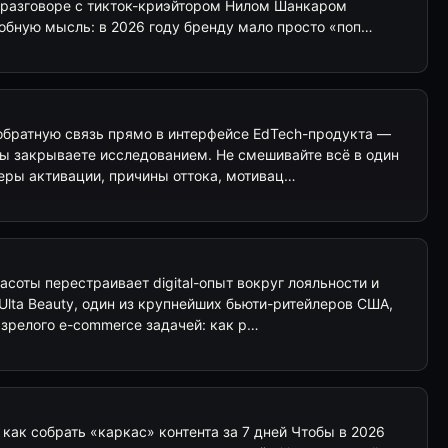
в разговоре с тикток-криэйтором Нилом Шанкаром
добную мысль: в 2026 году бренду мало просто «поп…
обратную связь прямо в интерфейсе EdTech-продукта —
вы закрываете исследованием. Не смешивайте всё в один
ьеры активации, причины оттока, мотивац…
расоты перестраивает digital-опыт вокруг лояльности и
lta Beauty, один из крупнейших бьюти-ритейлеров США,
 зрелого e-commerce задачей: как р…
h: как собрать «каркас» контента за 7 дней Чтобы в 2026