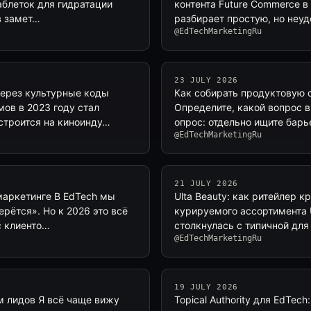
аблеток для гидратации
контента Future Commerce 
в замет…
разбирает простую, но неу
@EdTechMarketingRu
23 JULY 2026
через культурные коды
Как собирать продуктовую 
ов в 2023 году стал
Определите, какой вопрос 
строится на киноинду…
опрос: отдельно ищите бар
@EdTechMarketingRu
21 JULY 2026
маркетинге В EdTech мы
Ulta Beauty: как ритейлер к
рётся». Но к 2026 это всё
курируемого ассортимента U
с клиенто…
столкнулась с типичной для
@EdTechMarketingRu
19 JULY 2026
 лидов Я всё чаще вижу
Topical Authority для EdTec