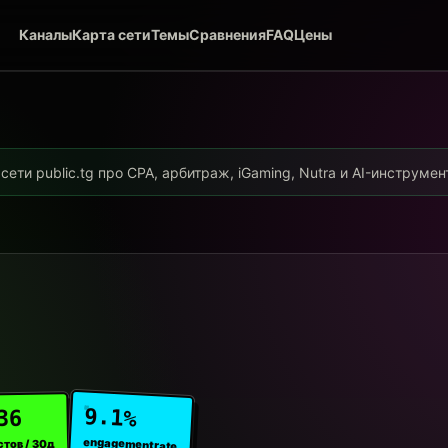
Каналы
Карта сети
Темы
Сравнения
FAQ
Цены
ети public.tg про CPA, арбитраж, iGaming, Nutra и AI-инструме
9.1%
36
engagement rate
стов / 30д