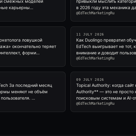
2B и смежных моделей
привыкли мыслить категория
тные карьерны…
в 2026 году эта механика д
@EdTechMarketingRu
11 JULY 2026
аркетолога ловушкой
Как Duolingo превратил обу
ажа» окончательно теряет
EdTech выигрывает не тот, 
 интеллект, форми…
внимание и доводит пользов
@EdTechMarketingRu
09 JULY 2026
dTech За последний месяц
Topical Authority: когда сай
ормы меняют не объём
Authority** — это не просто
 пользователя. …
поисковым системам и AI-о
@EdTechMarketingRu