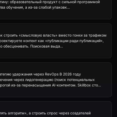
ртину: образовательный продукт с сильной программой
тва обучения, а из-за слабой упаковк…
 как строить «смысловую власть» вместо гонки за трафиком
роектируете контент как «публикации ради публикаций»,
но обесценивать. Поисковая выда…
ратегию удержания через RevOps В 2026 году
ечения через лидогенерацию (поиск потенциальных
рогой из-за перенасыщения AI-контентом. Skillbox сто…
ять алгоритм», а строить спрос через создателей