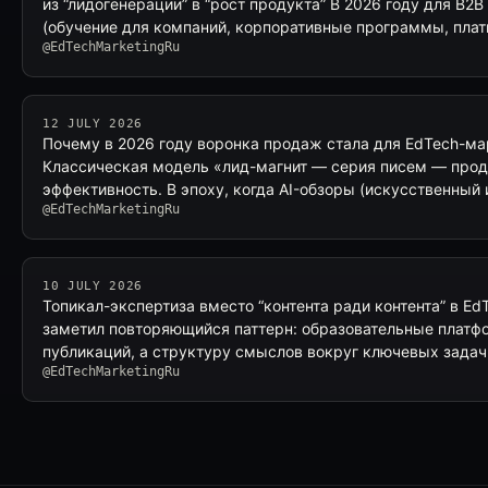
из “лидогенерации” в “рост продукта” В 2026 году для B
(обучение для компаний, корпоративные программы, пла
@EdTechMarketingRu
12 JULY 2026
Почему в 2026 году воронка продаж стала для EdTech-м
Классическая модель «лид-магнит — серия писем — прод
эффективность. В эпоху, когда AI-обзоры (искусственный
@EdTechMarketingRu
10 JULY 2026
Топикал-экспертиза вместо “контента ради контента” в E
заметил повторяющийся паттерн: образовательные платф
публикаций, а структуру смыслов вокруг ключевых задач
@EdTechMarketingRu