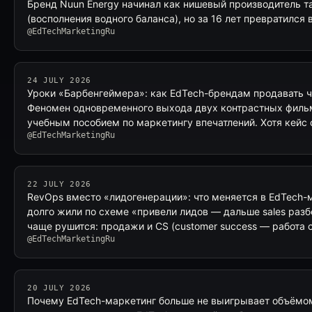
Бренд Nuun Energy начинал как нишевый производитель т
(восполнения водного баланса), но за 16 лет превратился 
@EdTechMarketingRu
24 JULY 2026
Уроки «Барбенгеймера»: как EdTech-брендам продавать 
Феномен одновременного выхода двух контрастных фильм
учебным пособием по маркетингу впечатлений. Хотя кейс 
@EdTechMarketingRu
22 JULY 2026
RevOps вместо «лидогенерации»: что меняется в EdTech-
долго жили по схеме «привели лидов — дальше sales разбе
чаще рушится: продажи и CS (customer success — работа 
@EdTechMarketingRu
20 JULY 2026
Почему EdTech-маркетинг больше не выигрывает объёмом