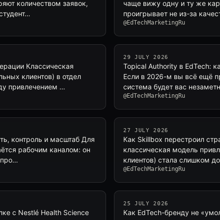
ряют количеством заявок,
чаще вижу одну и ту же ка
 студент…
проигрывает не из-за качес
@EdTechMarketingRu
29 JULY 2026
нерации Классическая
Topical Authority в EdTech:
льных клиентов) в отдел
Если в 2026-м вы всё ещё п
жду привлечением …
система будет вас незамет
@EdTechMarketingRu
27 JULY 2026
ть, контроль и масштаб Для
Как Skillbox перестроил ст
аётся рабочим каналом: он
классическая модель привл
в про…
клиентов) стала слишком до
@EdTechMarketingRu
25 JULY 2026
е с Nestlé Health Science
Как EdTech-бренду не «умол