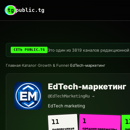
tg
public.tg
Это один из 3819 каналов редакционной с
СЕТЬ PUBLIC.TG
Главная
›
Каталог
›
Growth & Funnel
›
EdTech-маркетинг
EdTech-маркетинг
@EdTechMarketingRu →
EdTech marketing
1
1
11
средние просмотры
подписчиков
по