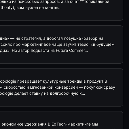
олько из поисковых запросов, а за счёт **топикальной
uthority), вам нужен не контен…
иа» — не стратегия, а дорогая ловушка (разбор на
ссиях про маркетинг всё чаще звучит тезис: «в будущем
диа». Но автор подкаста из Future Commer…
ropologie превращает культурные тренды в продукт В
им скоростью и мгновенной конверсией — покупкой сразу
pologie делает ставку на долгосрочную к…
к экономике удержания В EdTech-маркетинге мы