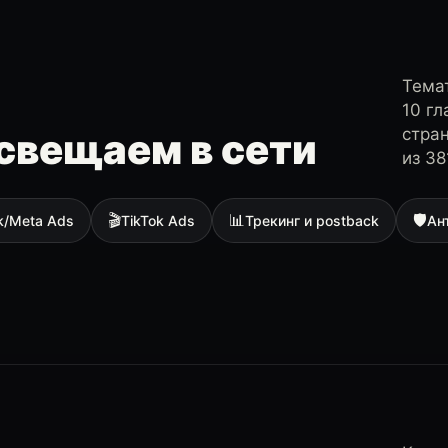
Темат
10 г
стра
свещаем в сети
из 38
🎬
📊
🛡
k/Meta Ads
TikTok Ads
Трекинг и postback
Ан