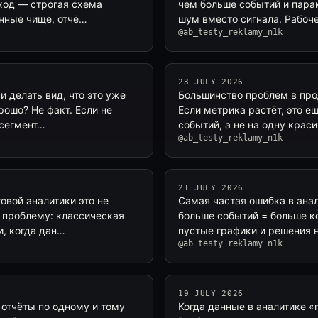
ход — строгая схема
чем больше событий и пара
анные чище, отчё…
шум вместо сигнала. Рабоч
@ab_testy_reklamy_n1k
23 JULY 2026
 делать вид, что это уже
Большинство проблем в про
рошо? Не факт. Если не
Если метрика растёт, это ещ
 сегмент…
событий, а не на одну крас
@ab_testy_reklamy_n1k
21 JULY 2026
овой аналитики это не
Самая частая ошибка в анал
е проблему: классическая
больше событий = больше ко
и, когда дан…
пустые графики и решения 
@ab_testy_reklamy_n1k
19 JULY 2026
отчёты по одному и тому
Когда данные в аналитике «п