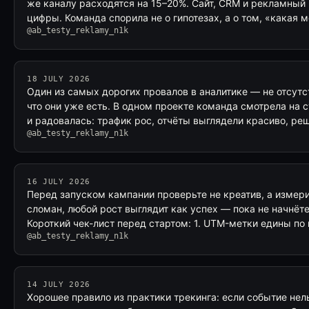
же каналу расходятся на 15–20%. Сайт, CRM и рекламный
цифры. Команда спорила не о гипотезах, а о том, «какая 
@ab_testy_reklamy_n1k
18 JULY 2026
Один из самых дорогих провалов в аналитике — не отсутс
что они уже есть. В одном проекте команда смотрела на 
и радовалась: трафик рос, отчёты выглядели красиво, р
@ab_testy_reklamy_n1k
16 JULY 2026
Перед запуском кампании проверьте не креатив, а измери
сломан, любой рост выглядит как успех — пока не начнёт
Короткий чек-лист перед стартом: 1. UTM-метки едины по
@ab_testy_reklamy_n1k
14 JULY 2026
Хорошее правило из практики трекинга: если событие нель