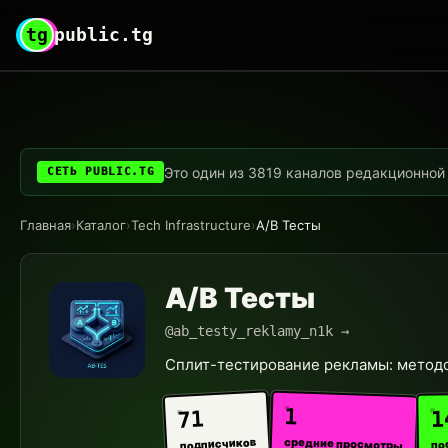
tg
public.tg
Это один из 3819 каналов редакционной с
СЕТЬ PUBLIC.TG
Главная
›
Каталог
›
Tech Infrastructure
›
A/B Тесты
A/B Тесты
@ab_testy_reklamy_n1k →
Сплит-тестирование рекламы: метод
1
1
71
средние просмотры
подписчиков
по