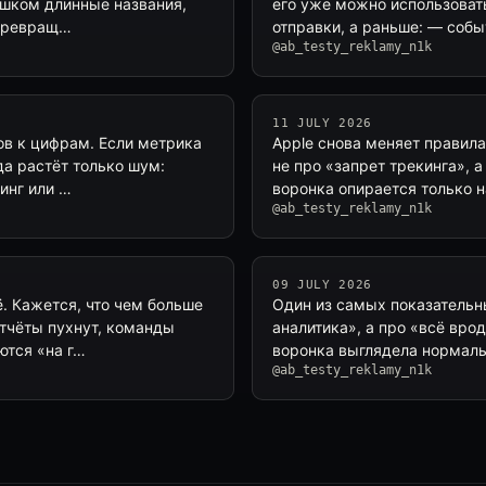
ишком длинные названия,
его уже можно использовать
 превращ…
отправки, а раньше: — собы
@ab_testy_reklamy_n1k
11 JULY 2026
ов к цифрам. Если метрика
Apple снова меняет правила
да растёт только шум:
не про «запрет трекинга», а
инг или …
воронка опирается только на
@ab_testy_reklamy_n1k
09 JULY 2026
. Кажется, что чем больше
Один из самых показательн
отчёты пухнут, команды
аналитика», а про «всё вро
ются «на г…
воронка выглядела нормаль
@ab_testy_reklamy_n1k