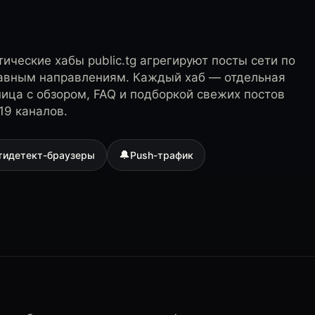
ические хабы public.tg агрегируют посты сети по
лавным направлениям. Каждый хаб — отдельная
ница с обзором, FAQ и подборкой свежих постов
19 каналов.
🔔
тидетект-браузеры
Push-трафик