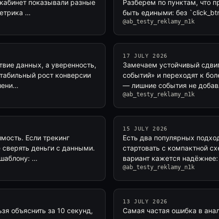
 кабинет показывали разные
Разберем по пунктам, что п
метрика …
быть едиными: без `click_btn
@ab_testy_reklamy_n1k
17 JULY 2026
твие данных, а уверенность,
Замечаем устойчивый сдвиг
стабильный рост конверсии
событий» и переходят к бол
ешени…
— лишние события не добав
@ab_testy_reklamy_n1k
15 JULY 2026
мость. Если трекинг
Есть два популярных подхо
е сверять деньги с данными.
стартовать с компактной с
 шаблону: …
вариант кажется надёжнее:
@ab_testy_reklamy_n1k
13 JULY 2026
зя объяснить за 10 секунд,
Самая частая ошибка в анал