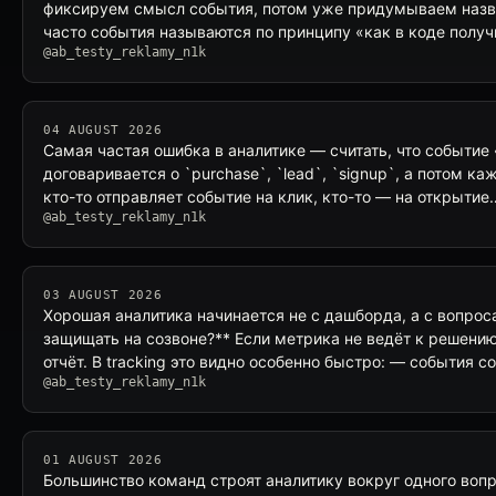
фиксируем смысл события, потом уже придумываем назв
часто события называются по принципу «как в коде получи
@ab_testy_reklamy_n1k
04 AUGUST 2026
Самая частая ошибка в аналитике — считать, что событие 
договаривается о `purchase`, `lead`, `signup`, а потом к
кто-то отправляет событие на клик, кто-то — на открытие
@ab_testy_reklamy_n1k
03 AUGUST 2026
Хорошая аналитика начинается не с дашборда, а с вопрос
защищать на созвоне?** Если метрика не ведёт к решению
отчёт. В tracking это видно особенно быстро: — события 
@ab_testy_reklamy_n1k
01 AUGUST 2026
Большинство команд строят аналитику вокруг одного вопр