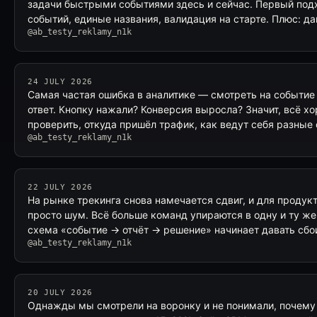
задачи быстрыми событиями здесь и сейчас. Первый под
событий, единые названия, валидация на старте. Плюс: д
@ab_testy_reklamy_n1k
24 JULY 2026
Самая частая ошибка в аналитике — смотреть на событие и
ответ. Кнопку нажали? Конверсия выросла? Значит, всё хо
проверить, откуда пришёл трафик, как ведут себя разные
@ab_testy_reklamy_n1k
22 JULY 2026
На рынке трекинга снова намечается сдвиг, и для продукт
просто шум. Всё больше команд упираются в одну и ту ж
схема «событие → отчёт → решение» начинает давать сбо
@ab_testy_reklamy_n1k
20 JULY 2026
Однажды мы смотрели на воронку и не понимали, почему 