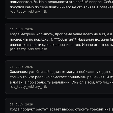
пользователь?». Но в реальности это слабый вопрос. Собы
покупки само по себе почти ничего не объясняет. Полезне
@ab_testy_reklamy_n1k
30 JULY 2026
Когда метрики «плывут», проблема чаще всего не в BI, а в 
проверить по порядку: 1. **События** Названия должны б
опечаток и «почти одинаковых» ивентов. Иначе отчетност
@ab_testy_reklamy_n1k
28 JULY 2026
Замечаем устойчивый сдвиг: команды всё чаще уходят о
только то, что реально помогает принимать решения». И 
в логах, а про зрелость аналитики. Смысл в том, что лишн
@ab_testy_reklamy_n1k
26 JULY 2026
Когда продукт растёт, встаёт выбор: строить трекинг «на