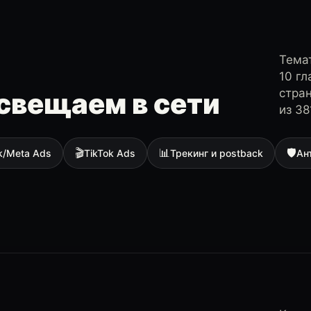
Темат
10 г
стра
свещаем в сети
из 38
🎬
📊
🛡
k/Meta Ads
TikTok Ads
Трекинг и postback
Ан