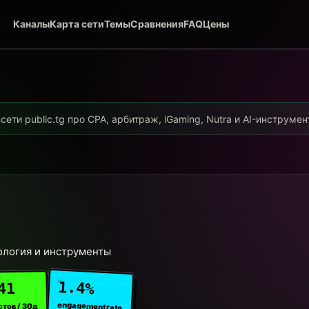
Каналы
Карта сети
Темы
Сравнения
FAQ
Цены
ети public.tg про CPA, арбитраж, iGaming, Nutra и AI-инструме
ология и инструменты
1.4%
41
engagement rate
стов / 30д