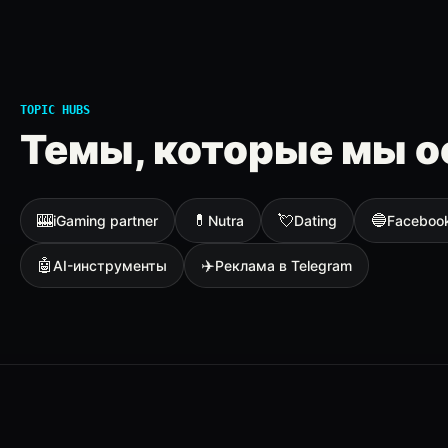
TOPIC HUBS
Темы, которые мы о
🎰
💊
💘
🔵
iGaming partner
Nutra
Dating
Faceboo
🤖
✈️
AI-инструменты
Реклама в Telegram