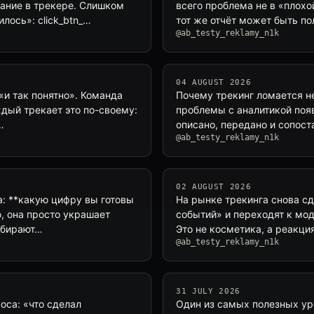
ание в трекере. Слишком
всего проблема не в «плохой
лось»: click_btn_…
тот же отчёт может быть п
@ab_testy_reklamy_n1k
04 AUGUST 2026
«и так понятно». Команда
Почему трекинг ломается не
аждый трекает это по-своему:
проблемы с аналитикой появ
…
описано, передано и сопос
@ab_testy_reklamy_n1k
02 AUGUST 2026
а: **какую цифру вы готовы
На рынке трекинга снова с
, она просто украшает
событий» и переходят к мод
собирают…
Это не косметика, а реакц
@ab_testy_reklamy_n1k
31 JULY 2026
оса: «что сделал
Один из самых полезных уро