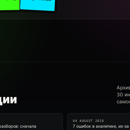
Архи
30 и
ции
самос
04 AUGUST 2026
разборов: сначала
7 ошибок в аналитике, из-з