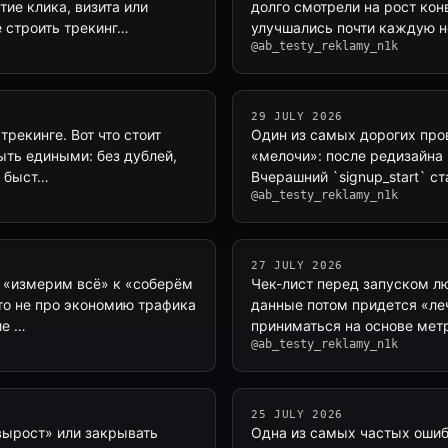
тие клика, визита или
долго смотрели на рост кон
е строить трекинг…
улучшались почти каждую н
@ab_testy_reklamy_n1k
29 JULY 2026
трекинге. Вот что стоит
Один из самых дорогих пров
ыть едиными: без дублей,
«мелочи»: после редизайна
ь быст…
Вчерашний `signup_start` ста
@ab_testy_reklamy_n1k
27 JULY 2026
т «измерим всё» к «соберём
Чек-лист перед запуском лю
это не про экономию трафика
данные потом придется «леч
ие …
приниматься на основе метр
@ab_testy_reklamy_n1k
25 JULY 2026
 вырост» или закрывать
Одна из самых частых ошибо