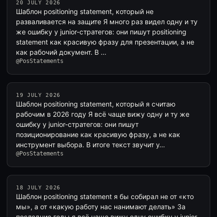
20 JULY 2026
Шаблон positioning statement, который не
разваливается на защите Я много раз видел одну и ту
же ошибку у junior-стратегов: они пишут positioning
statement как красивую фразу для презентации, а не
как рабочий документ. В …
@PosStatements
19 JULY 2026
Шаблон positioning statement, который я считаю
рабочим в 2026 году Я всё чаще вижу одну и ту же
ошибку у junior-стратегов: они пишут
позиционирование как красивую фразу, а не как
инструмент выбора. В итоге текст звучит у…
@PosStatements
18 JULY 2026
Шаблон positioning statement я бы собирал не от «кто
мы», а от «какую работу нас нанимают делать» За
последние годы я всё чаще вижу одну ошибку у junior-