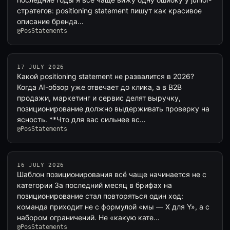
стратегов: positioning statement пишут как красивое
описание бренда…
@PosStatements
17 JULY 2026
Какой positioning statement не развалится в 2026?
Когда AI-обзор уже отвечает до клика, а в B2B
продажи, маркетинг и сервис делят выручку,
позиционирование должно выдерживать проверку на
ясность. **Что для вас сильнее вс…
@PosStatements
16 JULY 2026
Шаблон позиционирования всё чаще начинается не с
категории За последний месяц в брифах на
позиционирование стал повторяться один ход:
команда приходит не с формулой «мы — X для Y», а с
набором ограничений. Не «какую кате…
@PosStatements