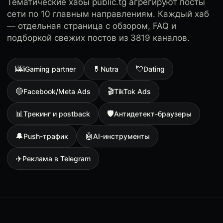
Тематические хабы public.tg агрегируют посты
сети по 10 главным направлениям. Каждый хаб
— отдельная страница с обзором, FAQ и
подборкой свежих постов из 3819 каналов.
🎰
💊
💘
iGaming partner
Nutra
Dating
🔵
🎬
Facebook/Meta Ads
TikTok Ads
📊
🛡
Трекинг и postback
Антидетект-браузеры
🔔
🤖
Push-трафик
AI-инструменты
✈️
Реклама в Telegram