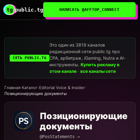
tg
public.tg
НАПИСАТЬ @AFFTOP_CONNECT
Это один из 3819 каналов
редакционной сети public.tg про
CPA, арбитраж, iGaming, Nutra и AI-
СЕТЬ PUBLIC.TG
инструменты.
Купить рекламу в
этом канале
·
все каналы сети
Главная
›
Каталог
›
Editorial Voice & Insider
›
Позиционирующие документы
Позиционирующие
документы
@PosStatements →