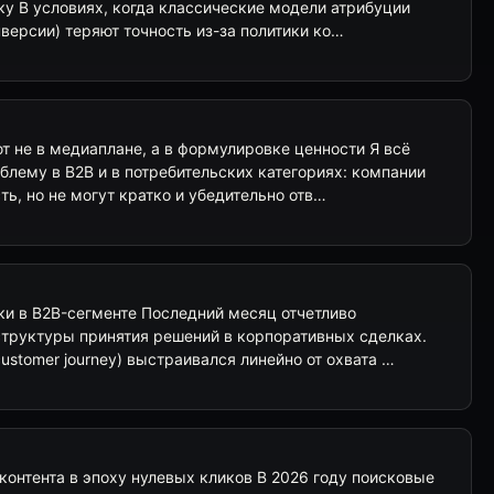
ку В условиях, когда классические модели атрибуции
версии) теряют точность из-за политики ко…
 не в медиаплане, а в формулировке ценности Я всё
блему в B2B и в потребительских категориях: компании
ть, но не могут кратко и убедительно отв…
ки в B2B-сегменте Последний месяц отчетливо
труктуры принятия решений в корпоративных сделках.
customer journey) выстраивался линейно от охвата …
контента в эпоху нулевых кликов В 2026 году поисковые