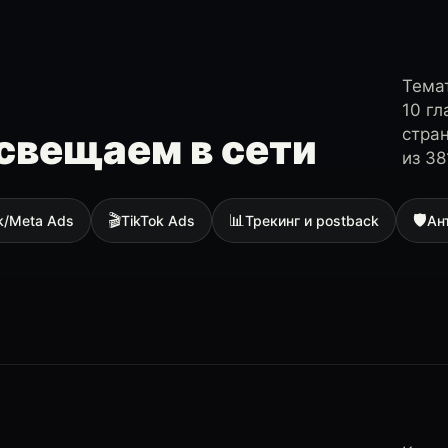
Темат
10 г
стра
свещаем в сети
из 38
🎬
📊
🛡
k/Meta Ads
TikTok Ads
Трекинг и postback
Ан