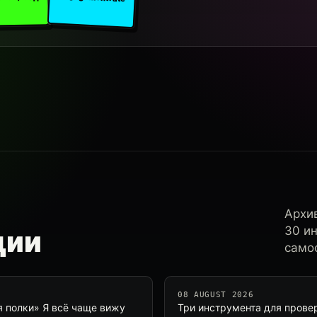
Архи
30 и
ции
самос
08 AUGUST 2026
 полки» Я всё чаще вижу
Три инструмента для провер