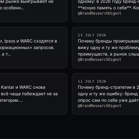
том рынке выигрывают не
одному: в 2026 году бренд-
но особенн…
**ясную память о себе**. Ко
@BrandResearchDigest
13 JULY 2026
, Ipsos и WARC сходятся в
Почему бренды проигрывают
нформационных» запросов.
вижу одну и ту же проблему
, а т…
преимуществ, а рынок слыши
@BrandResearchDigest
11 JULY 2026
 Kantar и WARC снова
Почему бренд-стратегии в 2
 всё чаще побеждает не за
одну и ту же ошибку: бренд
атегории.…
опрос сам по себе уже даёт
@BrandResearchDigest