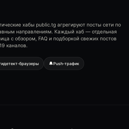
ические хабы public.tg агрегируют посты сети по
лавным направлениям. Каждый хаб — отдельная
ница с обзором, FAQ и подборкой свежих постов
19 каналов.
🔔
тидетект-браузеры
Push-трафик