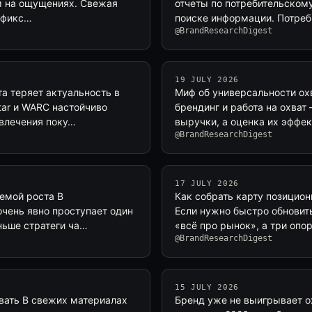
м на ощущениях. Свежая
отчеты по потребительском
а фикс…
поиске информации. Потреб
@BrandResearchDigest
19 JULY 2026
а теряет актуальность в
Миф об универсальности ох
tar и WARC настойчиво
брендинг и работа на охват
ивлечения поку…
выручки, а оценка их эффе
@BrandResearchDigest
17 JULY 2026
темой роста В
Как собрать карту позицион
очень явно проступает один
Если нужно быстро обновить
ньше стратеги ча…
«всё про рынок», а три опо
@BrandResearchDigest
15 JULY 2026
авать В свежих материалах
Бренд уже не выигрывает о