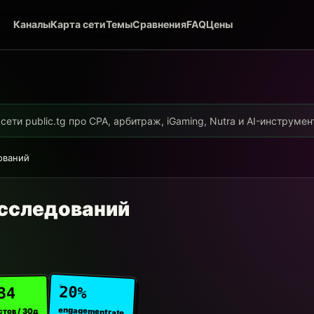
Каналы
Карта сети
Темы
Сравнения
FAQ
Цены
ети public.tg про CPA, арбитраж, iGaming, Nutra и AI-инструме
ований
сследований
20%
34
engagement rate
стов / 30д