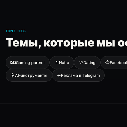
TOPIC HUBS
Темы, которые мы о
🎰
💊
💘
🔵
iGaming partner
Nutra
Dating
Faceboo
🤖
✈️
AI-инструменты
Реклама в Telegram