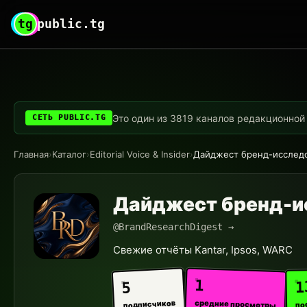
tg
public.tg
Это один из 3819 каналов редакционной с
СЕТЬ PUBLIC.TG
Главная
›
Каталог
›
Editorial Voice & Insider
›
Дайджест бренд-исслед
Дайджест бренд-и
@BrandResearchDigest →
Свежие отчёты Kantar, Ipsos, WARC
1
1
5
средние просмотры
подписчиков
по