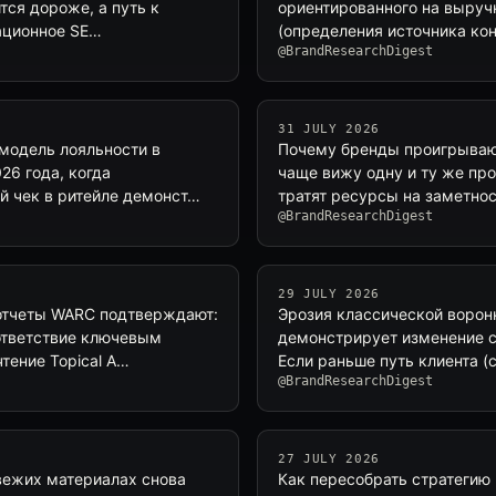
тся дороже, а путь к
ориентированного на выруч
ационное SE…
(определения источника кон
@BrandResearchDigest
31 JULY 2026
 модель лояльности в
Почему бренды проигрывают
26 года, когда
чаще вижу одну и ту же про
й чек в ритейле демонст…
тратят ресурсы на заметнос
@BrandResearchDigest
29 JULY 2026
 отчеты WARC подтверждают:
Эрозия классической ворон
ответствие ключевым
демонстрирует изменение с
тение Topical A…
Если раньше путь клиента (
@BrandResearchDigest
27 JULY 2026
 свежих материалах снова
Как пересобрать стратегию 