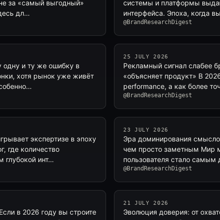
 не за «самый выгодный»
системы и платформы выдаю
здесь дл…
интерфейса. Эпоха, когда в
@BrandResearchDigest
25 JULY 2026
 одну и ту же ошибку в
Рекламный сигнал слабее бр
онки, хотя рынок уже живёт
«объясняет продукт» В 2026
особенно…
performance, а как более т
@BrandResearchDigest
23 JULY 2026
грывает экспертизе в эпоху
Эра доминирования смыслов
г, где количество
чем просто заметным Мир м
м глубокой инт…
пользователя стало самым
@BrandResearchDigest
21 JULY 2026
Если в 2026 году вы строите
Эволюция доверия: от охват