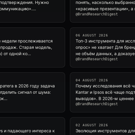
л подтверждения. Нужно
понять, насколько выбранн
 коммуникацию».…
«красивые презентации», а
@BrandResearchDigest
06 AUGUST 2026
е недели прослеживается
Топ-3 инструмента для иссл
 продаж. Старая модель,
опрос» не хватает Для бренд
) от одной ко…
не объём данных, а доказу
@BrandResearchDigest
04 AUGUST 2026
ратега в 2026 году задача
Почему исследования всё ча
отделить сигнал от шума:
Kantar и Ipsos всё чаще по
пок…
выводов». В 2026-м ценнее 
@BrandResearchDigest
02 AUGUST 2026
ws и падающего интереса к
Эволюция инструментов для