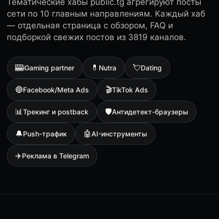
Тематические хабы public.tg агрегируют посты
сети по 10 главным направлениям. Каждый хаб
— отдельная страница с обзором, FAQ и
подборкой свежих постов из 3819 каналов.
🎰
💊
💘
iGaming partner
Nutra
Dating
🔵
🎬
Facebook/Meta Ads
TikTok Ads
📊
🛡
Трекинг и postback
Антидетект-браузеры
🔔
🤖
Push-трафик
AI-инструменты
✈️
Реклама в Telegram