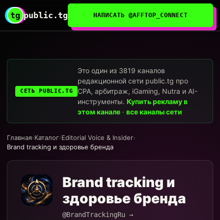
tg
public.tg
НАПИСАТЬ @AFFTOP_CONNECT
Это один из 3819 каналов
редакционной сети public.tg про
CPA, арбитраж, iGaming, Nutra и AI-
СЕТЬ PUBLIC.TG
инструменты.
Купить рекламу в
этом канале
·
все каналы сети
Главная
›
Каталог
›
Editorial Voice & Insider
›
Brand tracking и здоровье бренда
Brand tracking и
здоровье бренда
@BrandTrackingRu →