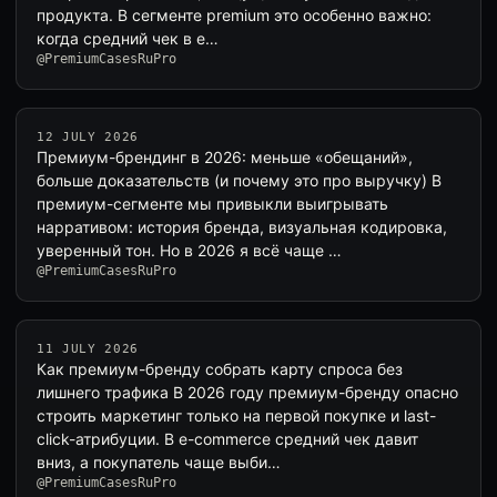
продукта. В сегменте premium это особенно важно:
когда средний чек в e…
@PremiumCasesRuPro
12 JULY 2026
Премиум-брендинг в 2026: меньше «обещаний»,
больше доказательств (и почему это про выручку) В
премиум-сегменте мы привыкли выигрывать
нарративом: история бренда, визуальная кодировка,
уверенный тон. Но в 2026 я всё чаще …
@PremiumCasesRuPro
11 JULY 2026
Как премиум-бренду собрать карту спроса без
лишнего трафика В 2026 году премиум-бренду опасно
строить маркетинг только на первой покупке и last-
click-атрибуции. В e-commerce средний чек давит
вниз, а покупатель чаще выби…
@PremiumCasesRuPro