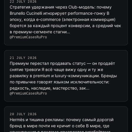
22 JULY 2026
Стратегия удержания через Club-модель: почему
Brunello Cucinelli игнорирует performance-гонку В
эпоху, когда e-commerce (электронная коммерция)
борется за каждый процент конверсии, а средний чек
в премиум-сегменте стагни…
@PremiumCasesRuPro
21 JULY 2026
Премиум перестал продавать статус — он продаёт
снятие тревоги Я всё чаще вижу одну и ту же
развилку в premium и luxury-коммуникации. Бренды
по привычке говорят языком исключительности:
редкость, наследие, мастерство, зак…
@PremiumCasesRuPro
20 JULY 2026
Hermès и тишина рекламы: почему самый дорогой
бренд в мире почти не кричит о себе В мире, где
конкуренция в рекламе измеряется гигабайтами