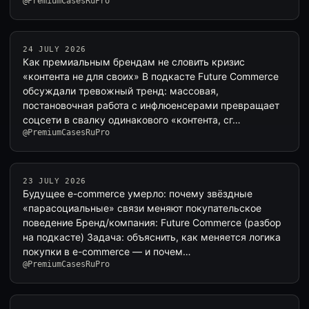
@PremiumCasesRuPro
24 JULY 2026
Как премиальным брендам не словить кризис
«контента не для своих» В подкасте Future Commerce
обсуждали тревожный тренд: массовая,
постановочная работа с инфлюенсерами превращает
соцсети в свалку одинакового «контента, сг…
@PremiumCasesRuPro
23 JULY 2026
Будущее e-commerce умерло: почему звёздные
«парасоциальные» связи меняют покупательское
поведение Бренд/компания: Future Commerce (разбор
на подкасте) Задача: объяснить, как меняется логика
покупки в e-commerce — и почем…
@PremiumCasesRuPro