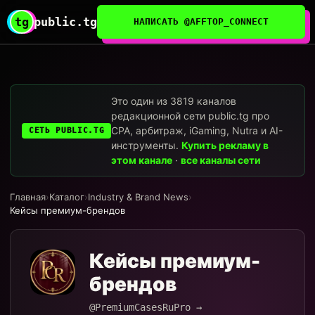
tg
public.tg
НАПИСАТЬ @AFFTOP_CONNECT
Это один из 3819 каналов
редакционной сети public.tg про
CPA, арбитраж, iGaming, Nutra и AI-
СЕТЬ PUBLIC.TG
инструменты.
Купить рекламу в
этом канале
·
все каналы сети
Главная
›
Каталог
›
Industry & Brand News
›
Кейсы премиум-брендов
Кейсы премиум-
брендов
@PremiumCasesRuPro →