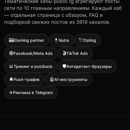
Тематические хабы public.tg агрегируют посты
сети по 10 главным направлениям. Каждый хаб
— отдельная страница с обзором, FAQ и
подборкой свежих постов из 3819 каналов.
🎰
💊
💘
iGaming partner
Nutra
Dating
🔵
🎬
Facebook/Meta Ads
TikTok Ads
📊
🛡
Трекинг и postback
Антидетект-браузеры
🔔
🤖
Push-трафик
AI-инструменты
✈️
Реклама в Telegram