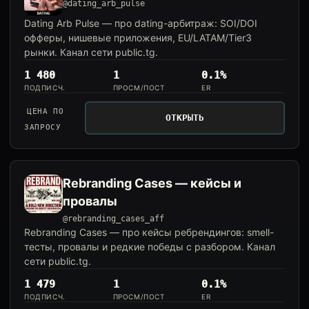
@dating_arb_pulse
Dating Arb Pulse — про dating-арбитраж: SOI/DOI
офферы, нишевые приложения, EU/LATAM/Tier3
рынки. Канал сети public.tg.
1 480
1
0.1%
ПОДПИСЧ.
ПРОСМ/ПОСТ
ER
ЦЕНА ПО
ОТКРЫТЬ
ЗАПРОСУ
Rebranding Cases — кейсы и
провалы
@rebranding_cases_aff
Rebranding Cases — про кейсы ребрендингов: smell-
тесты, провалы и редкие победы с разбором. Канал
сети public.tg.
1 479
1
0.1%
ПОДПИСЧ.
ПРОСМ/ПОСТ
ER