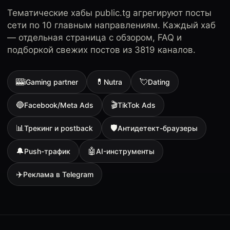
Тематические хабы public.tg агрегируют посты
сети по 10 главным направлениям. Каждый хаб
— отдельная страница с обзором, FAQ и
подборкой свежих постов из 3819 каналов.
🎰
💊
💘
iGaming partner
Nutra
Dating
🔵
🎬
Facebook/Meta Ads
TikTok Ads
📊
🛡
Трекинг и postback
Антидетект-браузеры
🔔
🤖
Push-трафик
AI-инструменты
✈️
Реклама в Telegram