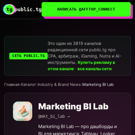
tg
public.tg
НАПИСАТЬ @AFFTOP_CONNECT
Это один из 3819 каналов
редакционной сети public.tg про
CPA, арбитраж, iGaming, Nutra и AI-
СЕТЬ PUBLIC.TG
инструменты.
Купить рекламу в
этом канале
·
все каналы сети
Главная
›
Каталог
›
Industry & Brand News
›
Marketing BI Lab
Marketing BI Lab
@mkt_bi_lab →
Marketing BI Lab — про дашборды и
BI для маркетинга: Tableau, Looker,