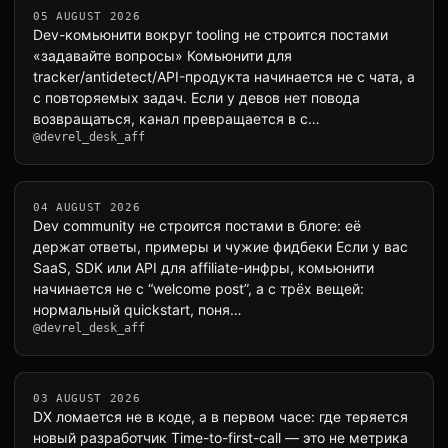
05 AUGUST 2026
Dev-комьюнити вокруг tooling не строится постами
«задавайте вопросы» Комьюнити для
tracker/antidetect/API-продукта начинается не с чата, а
с повторяемых задач. Если у девов нет повода
возвращаться, канал превращается в с…
@devrel_desk_aff
04 AUGUST 2026
Dev community не строится постами в блоге: её
держат ответы, примеры и чужие фидбеки Если у вас
SaaS, SDK или API для affiliate-инфры, комьюнити
начинается не с “welcome post”, а с трёх вещей:
нормальный quickstart, поня…
@devrel_desk_aff
03 AUGUST 2026
DX ломается не в коде, а в первом часе: где теряется
новый разработчик Time-to-first-call — это не метрика