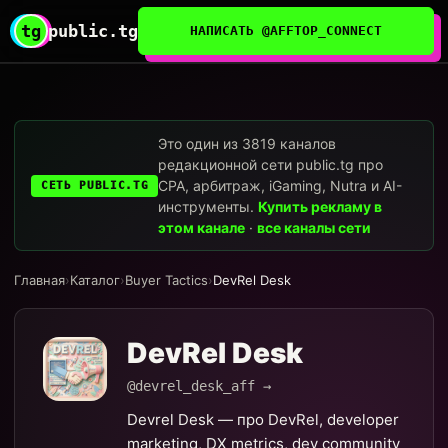
tg
public.tg
НАПИСАТЬ @AFFTOP_CONNECT
Это один из 3819 каналов
редакционной сети public.tg про
CPA, арбитраж, iGaming, Nutra и AI-
СЕТЬ PUBLIC.TG
инструменты.
Купить рекламу в
этом канале
·
все каналы сети
Главная
›
Каталог
›
Buyer Tactics
›
DevRel Desk
DevRel Desk
@devrel_desk_aff →
Devrel Desk — про DevRel, developer
marketing, DX metrics, dev community