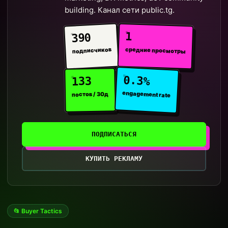
building. Канал сети public.tg.
1
390
средние просмотры
подписчиков
0.3%
133
engagement rate
постов / 30д
ПОДПИСАТЬСЯ
КУПИТЬ РЕКЛАМУ
📂 Buyer Tactics