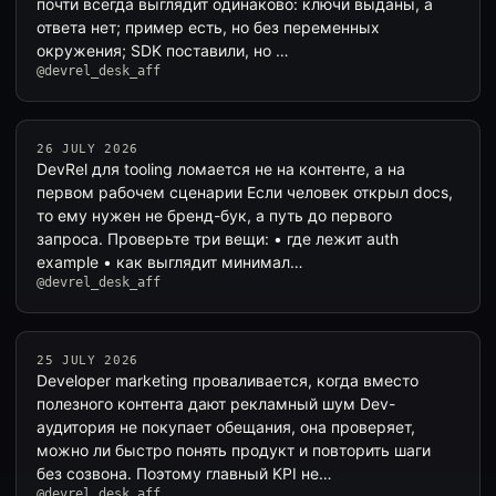
почти всегда выглядит одинаково: ключи выданы, а
ответа нет; пример есть, но без переменных
окружения; SDK поставили, но …
@devrel_desk_aff
26 JULY 2026
DevRel для tooling ломается не на контенте, а на
первом рабочем сценарии Если человек открыл docs,
то ему нужен не бренд-бук, а путь до первого
запроса. Проверьте три вещи: • где лежит auth
example • как выглядит минимал…
@devrel_desk_aff
25 JULY 2026
Developer marketing проваливается, когда вместо
полезного контента дают рекламный шум Dev-
аудитория не покупает обещания, она проверяет,
можно ли быстро понять продукт и повторить шаги
без созвона. Поэтому главный KPI не…
@devrel_desk_aff