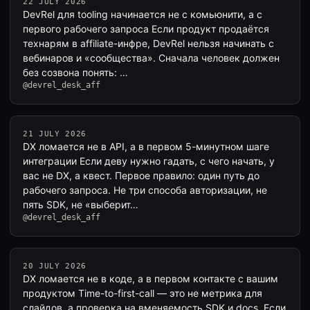
22 JULY 2026
DevRel для tooling начинается не с комьюнити, а с
первого рабочего запроса Если продукт продаётся
технарям в affiliate-инфре, DevRel нельзя начинать с
вебинаров и «сообщества». Сначала человек должен
без созвона понять: …
@devrel_desk_aff
21 JULY 2026
DX ломается не в API, а в первом 5-минутном шаге
интеграции Если деву нужно гадать, с чего начать, у
вас не DX, а квест. Первое правило: один путь до
рабочего запроса. Не три способа авторизации, не
пять SDK, не «выберит…
@devrel_desk_aff
20 JULY 2026
DX ломается не в коде, а в первом контакте с вашим
продуктом Time-to-first-call — это не метрика для
слайдов, а проверка на вменяемость SDK и docs. Если