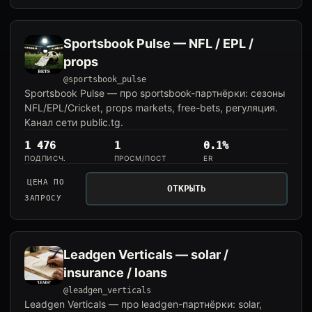
Sportsbook Pulse — NFL / EPL /
props
@sportsbook_pulse
Sportsbook Pulse — про sportsbook-партнёрки: сезоны
NFL/EPL/Cricket, props markets, free-bets, регуляция.
Канал сети public.tg.
1 476
1
0.1%
ПОДПИСЧ.
ПРОСМ/ПОСТ
ER
ЦЕНА ПО
ОТКРЫТЬ
ЗАПРОСУ
Leadgen Verticals — solar /
insurance / loans
@leadgen_verticals
Leadgen Verticals — про leadgen-партнёрки: solar,