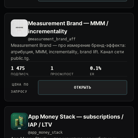
Measurement Brand — MMM /
incrementality
@measurement_brand_aff
Measurement Brand — про измерение бренд-эффекта:
атрибуция, MMM, incrementality, brand lift. Канал сети
public.tg.
1 475
1
0.1%
ПОДПИСЧ.
ПРОСМ/ПОСТ
ER
ЦЕНА ПО
ОТКРЫТЬ
ЗАПРОСУ
App Money Stack — subscriptions /
IAP / LTV
@app_money_stack