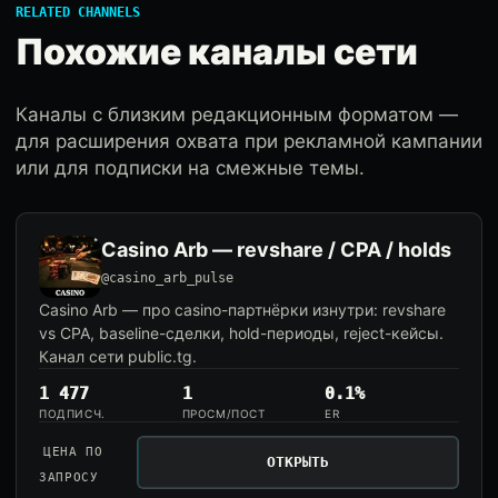
RELATED CHANNELS
Похожие каналы сети
Каналы с близким редакционным форматом —
для расширения охвата при рекламной кампании
или для подписки на смежные темы.
Casino Arb — revshare / CPA / holds
@casino_arb_pulse
Casino Arb — про casino-партнёрки изнутри: revshare
vs CPA, baseline-сделки, hold-периоды, reject-кейсы.
Канал сети public.tg.
1 477
1
0.1%
ПОДПИСЧ.
ПРОСМ/ПОСТ
ER
ЦЕНА ПО
ОТКРЫТЬ
ЗАПРОСУ