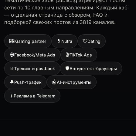
Тематические хабы public.tg агрегируют посты
сети по 10 главным направлениям. Каждый хаб
— отдельная страница с обзором, FAQ и
подборкой свежих постов из 3819 каналов.
🎰
💊
💘
iGaming partner
Nutra
Dating
🔵
🎬
Facebook/Meta Ads
TikTok Ads
📊
🛡
Трекинг и postback
Антидетект-браузеры
🔔
🤖
Push-трафик
AI-инструменты
✈️
Реклама в Telegram