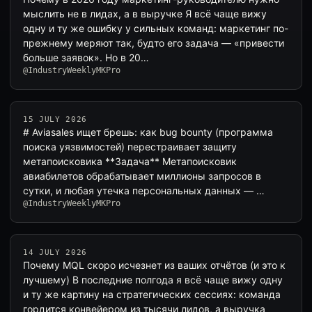
мыслить не в лидах, а в выручке Я всё чаще вижу
одну и ту же ошибку у сильных команд: маркетинг по-
прежнему меряют так, будто его задача — «привести
больше заявок». Но в 20…
@IndustryWeeklyMKPro
15 JULY 2026
# Aviasales ищет брешь: как bug bounty (программа
поиска уязвимостей) перестраивает защиту
метапоисковика **Задача** Метапоисковик
авиабилетов обрабатывает миллионы запросов в
сутки, и любая утечка персональных данных — …
@IndustryWeeklyMKPro
14 JULY 2026
Почему MQL скоро исчезнет из ваших отчётов (и это к
лучшему) В последние полгода я всё чаще вижу одну
и ту же картину на стратегических сессиях: команда
гордится конвейером из тысячи лидов, а выручка