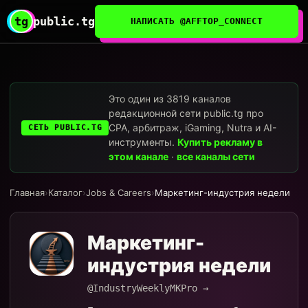
tg
public.tg
НАПИСАТЬ @AFFTOP_CONNECT
Это один из 3819 каналов
редакционной сети public.tg про
CPA, арбитраж, iGaming, Nutra и AI-
СЕТЬ PUBLIC.TG
инструменты.
Купить рекламу в
этом канале
·
все каналы сети
Главная
›
Каталог
›
Jobs & Careers
›
Маркетинг-индустрия недели
Маркетинг-
индустрия недели
@IndustryWeeklyMKPro →