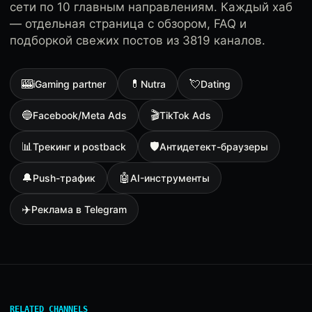
сети по 10 главным направлениям. Каждый хаб
— отдельная страница с обзором, FAQ и
подборкой свежих постов из 3819 каналов.
🎰
💊
💘
iGaming partner
Nutra
Dating
🔵
🎬
Facebook/Meta Ads
TikTok Ads
📊
🛡
Трекинг и postback
Антидетект-браузеры
🔔
🤖
Push-трафик
AI-инструменты
✈️
Реклама в Telegram
RELATED CHANNELS