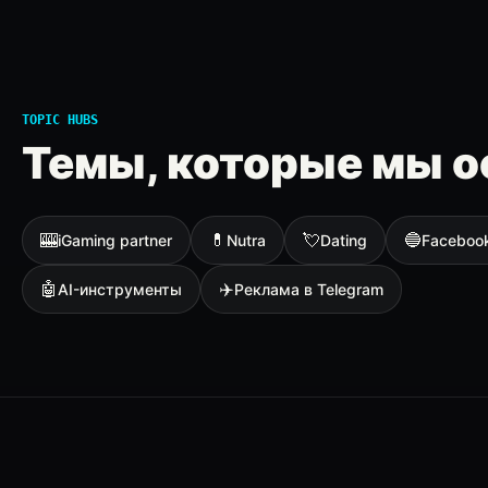
TOPIC HUBS
Темы, которые мы о
🎰
💊
💘
🔵
iGaming partner
Nutra
Dating
Faceboo
🤖
✈️
AI-инструменты
Реклама в Telegram