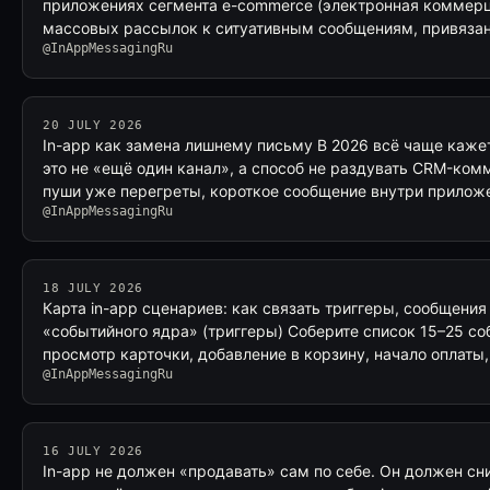
приложениях сегмента e-commerce (электронная коммерц
массовых рассылок к ситуативным сообщениям, привяза
@InAppMessagingRu
20 JULY 2026
In-app как замена лишнему письму В 2026 всё чаще кажет
это не «ещё один канал», а способ не раздувать CRM-комм
пуши уже перегреты, короткое сообщение внутри прилож
@InAppMessagingRu
18 JULY 2026
Карта in-app сценариев: как связать триггеры, сообщения
«событийного ядра» (триггеры) Соберите список 15–25 со
просмотр карточки, добавление в корзину, начало оплаты
@InAppMessagingRu
16 JULY 2026
In-app не должен «продавать» сам по себе. Он должен сн