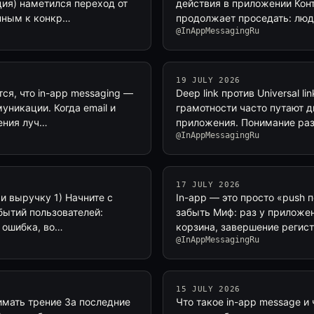
ия) наметился переход от
действия в приложении Конте
нным к конкр…
продолжает проседать: люд
@InAppMessagingRu
19 JULY 2026
ся, что in-app messaging —
Deep link против Universal 
уникации. Когда email и
грамотности часто путают 
ения луч…
приложения. Понимание раз
@InAppMessagingRu
17 JULY 2026
 и выручку 1) Начните с
In-app — это просто «push 
бытий пользователей:
забыть Миф: раз у приложе
, ошибка, во…
корзина, завершение регис
@InAppMessagingRu
15 JULY 2026
имать трение За последние
Что такое in-app message и