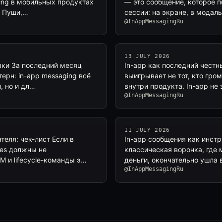
ging в мобильных продуктах
— это сообщение, которое п
. Пуши,…
сессии: на экране, в модаль
@InAppMessagingRu
13 JULY 2026
азки За последний месяц
In-app как последний честн
ерн: in-app messaging всё
выигрывает не тот, кто гром
, но и дл…
внутри продукта. In-app не 
@InAppMessagingRu
11 JULY 2026
теля: чек-лист Если в
In-app сообщения как инст
ges должны не
классическая воронка, где 
M и lifecycle-команды э…
деньги, окончательно ушла
@InAppMessagingRu