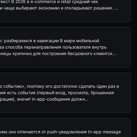
кст В 2026 в e-commerce и retail средний чек
и чаще выбирают экономию и откладывают решения. …
link: разбираемся в навигации В мире мобильной
два способа перенаправления пользователя внутрь
ницы критично для построения бесшовного клиентск…
по событию», поэтому его достаточно сделать один раз и
ния есть события (первый вход, просмотр, брошенная
трации), значит in-app-сообщения должн…
 чем оно отличается от push-уведомления In-app message