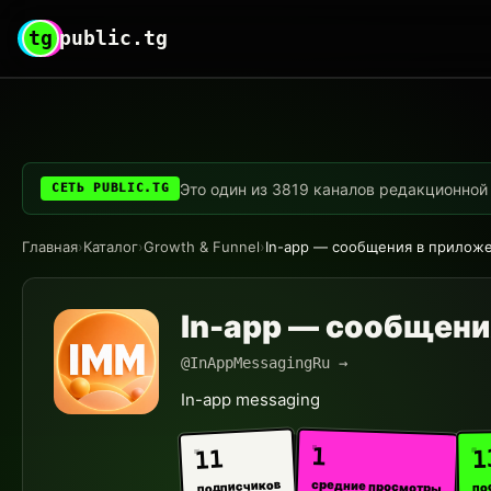
tg
public.tg
Это один из 3819 каналов редакционной с
СЕТЬ PUBLIC.TG
Главная
›
Каталог
›
Growth & Funnel
›
In-app — сообщения в прилож
In-app — сообщени
@InAppMessagingRu →
In-app messaging
1
1
11
средние просмотры
подписчиков
по