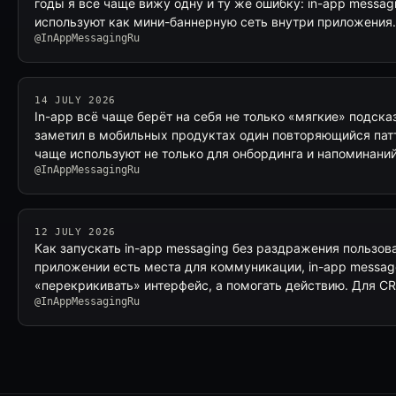
годы я всё чаще вижу одну и ту же ошибку: in-app messa
используют как мини-баннерную сеть внутри приложения
@InAppMessagingRu
14 JULY 2026
In-app всё чаще берёт на себя не только «мягкие» подск
заметил в мобильных продуктах один повторяющийся патт
чаще используют не только для онбординга и напоминаний
@InAppMessagingRu
12 JULY 2026
Как запускать in-app messaging без раздражения пользова
приложении есть места для коммуникации, in-app messa
«перекрикивать» интерфейс, а помогать действию. Для CR
@InAppMessagingRu