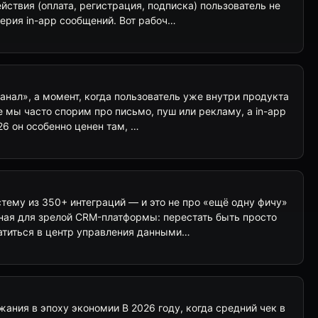
ействия (оплата, регистрация, подписка) пользователь не
серия in-app сообщений. Вот рабоч…
канал», а момент, когда пользователь уже внутри продукта
ге мы часто спорим про письмо, пуш или рекламу, а in-app
026 он особенно ценен там, …
истему из 350+ интеграций — и это не про «ещё одну фичу»
чная для зрелой CRM-платформы: перестать быть просто
атиться в центр управления данными…
жания в эпоху экономии В 2026 году, когда средний чек в