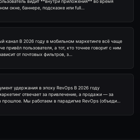
ользователь видит **внутри приложения** во время
ном окне, баннере, подсказке или full…
ый канал В 2026 году в мобильном маркетинге всё чаще
че привёл пользователя, а тот, кто точнее говорит с ним
зависит от почтовых фильтров, з…
румент удержания в эпоху RevOps В 2026 году
маркетинг отвечает за привлечение, а продажи — за
 в прошлое. Мы работаем в парадигме RevOps (объеди…