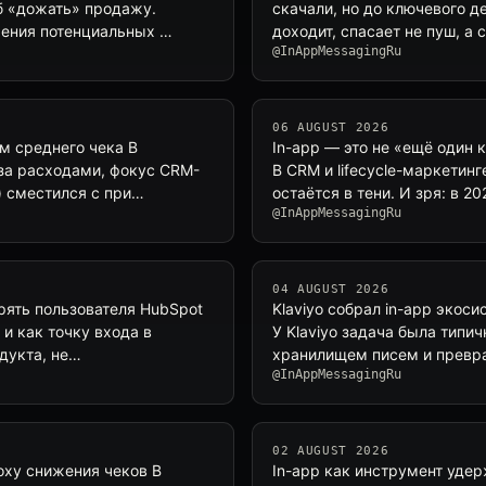
б «дожать» продажу.
скачали, но до ключевого д
чения потенциальных …
доходит, спасает не пуш, а 
@InAppMessagingRu
06 AUGUST 2026
м среднего чека В
In-app — это не «ещё один 
 за расходами, фокус CRM-
В CRM и lifecycle-маркетин
) сместился с при…
остаётся в тени. И зря: в 2
@InAppMessagingRu
04 AUGUST 2026
рять пользователя HubSpot
Klaviyo собрал in-app экос
 и как точку входа в
У Klaviyo задача была типи
дукта, не…
хранилищем писем и превр
@InAppMessagingRu
02 AUGUST 2026
оху снижения чеков В
In-app как инструмент удер