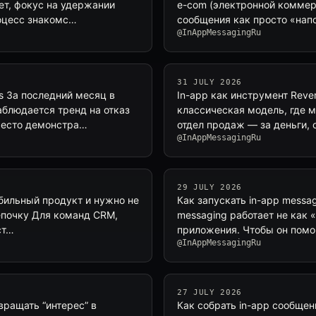
ет, фокус на удержании
e-com (электронной коммерц
роцесс знакомс…
сообщения как просто «напо
@InAppMessagingRu
31 JULY 2026
s За последний месяц в
In-app как инструмент Reve
блюдается тренд на отказ
классическая модель, где м
место демонстра…
отдел продаж — за деньги,
@InAppMessagingRu
29 JULY 2026
обильный продукт и нужно не
Как запускать in-app messa
цепочку Для команд CRM,
messaging работает не как 
ст…
приложения. Чтобы он помог
@InAppMessagingRu
27 JULY 2026
вращать “интерес” в
Как собрать in-app сообщен