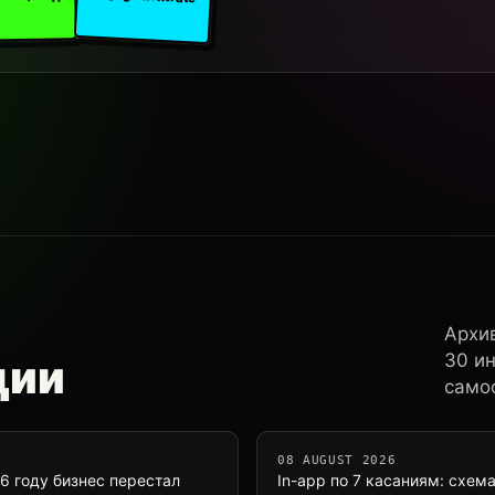
Архи
30 и
ции
самос
08 AUGUST 2026
6 году бизнес перестал
In-app по 7 касаниям: схе