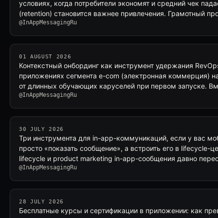
условиях, когда потребители экономят и средний чек пада
(retention) становится важнее привлечения. Грамотный п
@InAppMessagingRu
01 AUGUST 2026
Контекстный онбординг как инструмент удержания RevOp
приложениях сегмента e-com (электронная коммерция) на
от длинных обучающих каруселей при первом запуске. В
@InAppMessagingRu
30 JULY 2026
Три инструмента для in-app-коммуникаций, если у вас м
просто «показать сообщение», а встроить его в lifecycle-
lifecycle и product marketing in-app-сообщения давно пере
@InAppMessagingRu
28 JULY 2026
Бесплатные курсы и сертификации в приложении: как пре