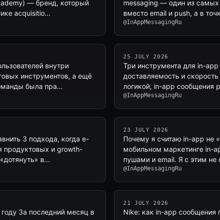
cademy) — бренд, который
messaging — один из самых 
ике acquisitio…
вместо email и push, а в то
@InAppMessagingRu
25 JULY 2026
ользователей внутри
Три инструмента для in-app 
говых инструментов, а ещё
доставляемость и скорость
команды была пра…
логикой, in-app сообщения р
@InAppMessagingRu
23 JULY 2026
внить 3 подхода, когда e-
Почему я считаю in-app не
я продуктовых и growth-
мобильном маркетинге in-ap
 «дотянуть» в…
пушами и email. Я с этим не
@InAppMessagingRu
21 JULY 2026
 году За последний месяц в
Nike: как in-app сообщения