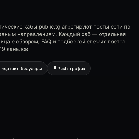
ические хабы public.tg агрегируют посты сети по
лавным направлениям. Каждый хаб — отдельная
ница с обзором, FAQ и подборкой свежих постов
19 каналов.
🔔
тидетект-браузеры
Push-трафик