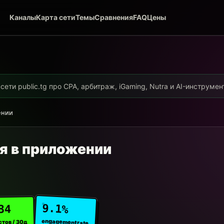
Каналы
Карта сети
Темы
Сравнения
FAQ
Цены
ети public.tg про CPA, арбитраж, iGaming, Nutra и AI-инструме
ении
я в приложении
9.1%
34
engagement rate
стов / 30д