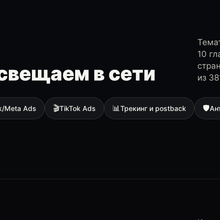
Темат
10 г
стра
свещаем в сети
из 38
🎬
📊
🛡
k/Meta Ads
TikTok Ads
Трекинг и postback
Ан