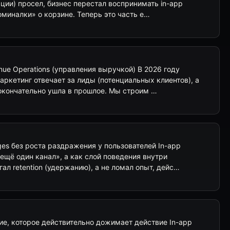
ии) просел, бизнес перестал воспринимать in-app
миналки» о корзине. Теперь это часть е…
nue Operations (управления выручкой) В 2026 году
аркетинг отвечает за лиды (потенциальных клиентов), а
 окончательно ушла в прошлое. Мы строим …
ges без роста раздражения у пользователей In-app
«ещё один канал», а как слой поведения внутри
ал retention (удержанию), а не ломал опыт, дейс…
ие, которое действительно дожимает действие In-app