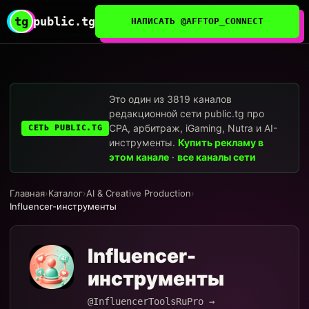
tg
public.tg
НАПИСАТЬ @AFFTOP_CONNECT
Это один из 3819 каналов
редакционной сети public.tg про
CPA, арбитраж, iGaming, Nutra и AI-
СЕТЬ PUBLIC.TG
инструменты.
Купить рекламу в
этом канале
·
все каналы сети
Главная
›
Каталог
›
AI & Creative Production
›
Influencer-инструменты
Influencer-
инструменты
@InfluencerToolsRuPro →