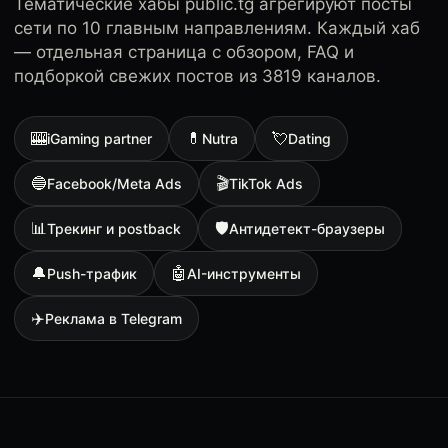
Тематические хабы public.tg агрегируют посты
сети по 10 главным направлениям. Каждый хаб
— отдельная страница с обзором, FAQ и
подборкой свежих постов из 3819 каналов.
🎰
💊
💘
iGaming partner
Nutra
Dating
🔵
🎬
Facebook/Meta Ads
TikTok Ads
📊
🛡
Трекинг и postback
Антидетект-браузеры
🔔
🤖
Push-трафик
AI-инструменты
✈️
Реклама в Telegram