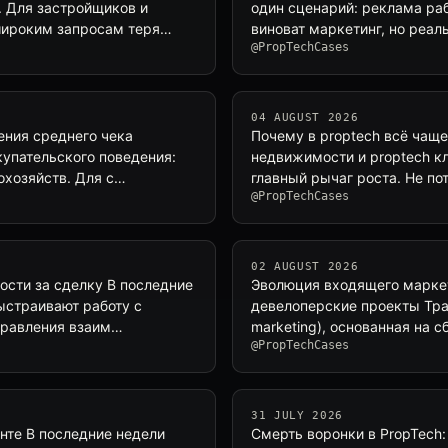
. Для застройщиков и
один сценарий: реклама раб
 широким запросам теря…
виноват маркетинг, но реаль
@PropTechCases
04 AUGUST 2026
ения среднего чека
Почему в proptech всё чаще
купательского поведения:
недвижимости и proptech кл
охозяйств. Для с…
главный рычаг роста. Не по
@PropTechCases
02 AUGUST 2026
ости за сделку В последние
Эволюция входящего маркет
ыстраивают работу с
девелоперские проекты Тра
правления взаим…
marketing), основанная на 
@PropTechCases
31 JULY 2026
нте В последние недели
Смерть воронки в PropTech