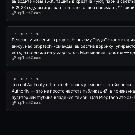
выводите новый ЖК, тащить в креатив «уют, парк и светл
В 2026 году выигрывает тот, кто точнее понимает, **како
@PropTechCases
12 JULY 2026
Ревеню-мышление в proptech: почему “лиды” стали втори
вижу, как proptech-команды, вырастив воронку, упираютс
есть, а продажи не ускоряются. Моё мнение простое — де
@PropTechCases
10 JULY 2026
Topical Authority в PropTech: почему «много статей» больше
Authority — это не просто частота публикаций, а признан
аудиторией глубина владения темой. Для PropTech это оз
@PropTechCases