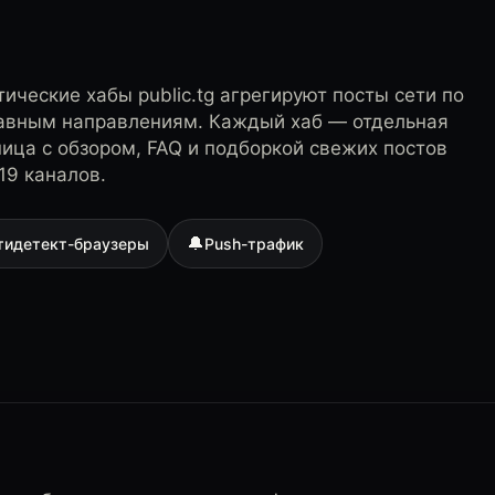
ические хабы public.tg агрегируют посты сети по
лавным направлениям. Каждый хаб — отдельная
ница с обзором, FAQ и подборкой свежих постов
19 каналов.
🔔
тидетект-браузеры
Push-трафик