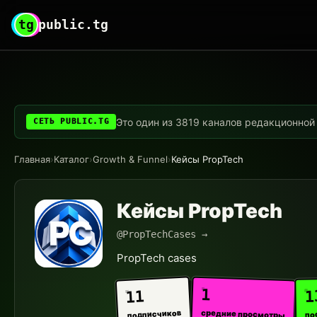
tg
public.tg
Это один из 3819 каналов редакционной с
СЕТЬ PUBLIC.TG
Главная
›
Каталог
›
Growth & Funnel
›
Кейсы PropTech
Кейсы PropTech
@PropTechCases →
PropTech cases
1
1
11
средние просмотры
подписчиков
по