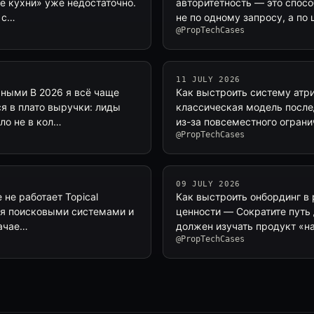
ые кухни» уже недостаточно.
авторитетность — это спос
й с…
не по одному запросу, а по
@PropTechCases
11 JULY 2026
чными В 2026 я всё чаще
Как выстроить систему атри
я в плато выручки: лиды
классическая модель последн
ло не в кол…
из-за повсеместного ограни
@PropTechCases
09 JULY 2026
 не работает Topical
Как выстроить онбординг в 
ная поисковыми системами и
ценности — Сократите путь 
начае…
должен изучать продукт «н
@PropTechCases