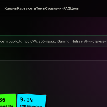
Каналы
Карта сети
Темы
Сравнения
FAQ
Цены
ети public.tg про CPA, арбитраж, iGaming, Nutra и AI-инструме
9.1%
36
engagement rate
стов / 30д