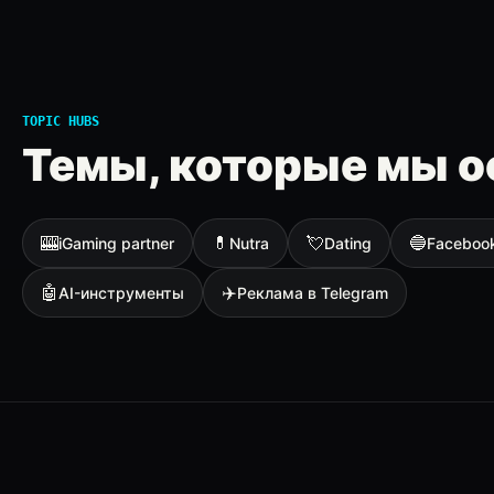
TOPIC HUBS
Темы, которые мы о
🎰
💊
💘
🔵
iGaming partner
Nutra
Dating
Faceboo
🤖
✈️
AI-инструменты
Реклама в Telegram