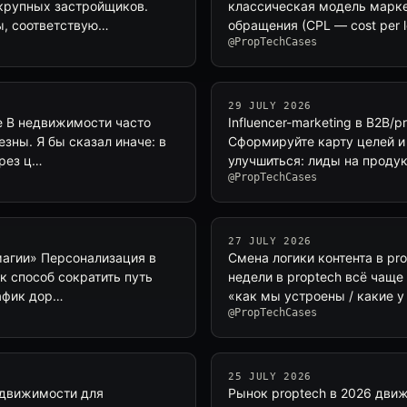
 крупных застройщиков.
классическая модель марке
ы, соответствую…
обращения (CPL — cost per 
@PropTechCases
29 JULY 2026
те В недвижимости часто
Influencer-marketing в B2B/
езны. Я бы сказал иначе: в
Сформируйте карту целей и
ерез ц…
улучшиться: лиды на продук
@PropTechCases
27 JULY 2026
магии» Персонализация в
Смена логики контента в pro
к способ сократить путь
недели в proptech всё чаще
рафик дор…
«как мы устроены / какие у
@PropTechCases
25 JULY 2026
недвижимости для
Рынок proptech в 2026 движе