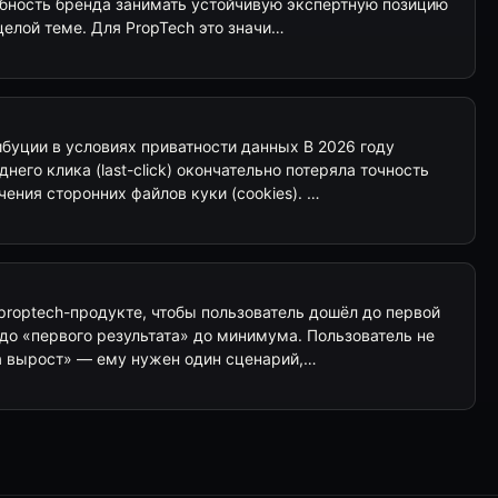
обность бренда занимать устойчивую экспертную позицию
 целой теме. Для PropTech это значи…
буции в условиях приватности данных В 2026 году
его клика (last-click) окончательно потеряла точность
чения сторонних файлов куки (cookies). …
proptech-продукте, чтобы пользователь дошёл до первой
до «первого результата» до минимума. Пользователь не
а вырост» — ему нужен один сценарий,…