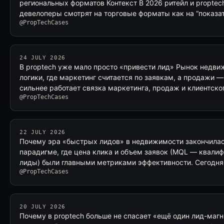
региональных форматов Контекст В 2026 ритейл и proptec
девелоперы смотрят на торговые форматы как на “показа
@PropTechCases
24 JULY 2026
В proptech уже мало просто «привести лид» Рынок недви
логики, где маркетинг считается по заявкам, а продажи —
сильнее работает связка маркетинга, продаж и клиентск
@PropTechCases
22 JULY 2026
Почему эра «быстрых лидов» в недвижимости закончилас
парадигме, где цена клика и объем заявок (MQL — квал
лиды) были главными метриками эффективности. Сегодня,
@PropTechCases
20 JULY 2026
Почему в proptech больше не спасает «ещё один лид-магн