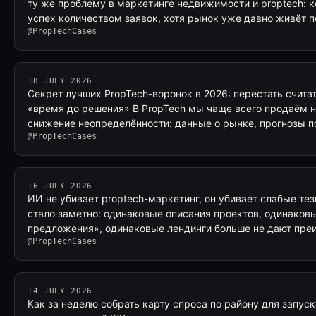
ту же проблему в маркетинге недвижимости и proptech:
успех количеством заявок, хотя рынок уже давно живёт п
@PropTechCases
18 JULY 2026
Секрет лучших PropTech-воронок в 2026: перестать считат
«время до решения» В PropTech мы чаще всего продаём не
снижение неопределённости: данные о рынке, прогнозы п
@PropTechCases
16 JULY 2026
ИИ не убивает proptech-маркетинг, он убивает слабые те
стало заметно: одинаковые описания проектов, одинаков
предложения», одинаковые лендинги больше не дают преи
@PropTechCases
14 JULY 2026
Как за неделю собрать карту спроса по району для запус