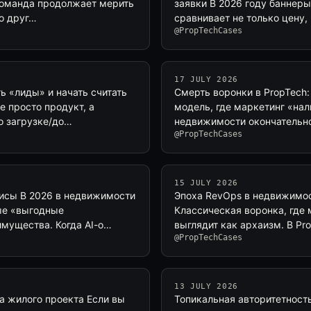
 команда продолжает мерить
заявки В 2026 году баннеры
о друг…
сравнивает не только цену,
@PropTechCases
17 JULY 2026
ь «лиды» и начать считать
Смерть воронки в PropTech
 просто продукт, а
модель, где маркетинг «нал
о загрузке/до…
недвижимости окончательно
@PropTechCases
15 JULY 2026
зисы В 2026 в недвижимости
Эпоха RevOps в недвижимос
ые «выгодные
Классическая воронка, где 
мущества. Когда AI-o…
выглядит как архаизм. В P
@PropTechCases
13 JULY 2026
ка жилого проекта Если вы
Топикальная авторитетность