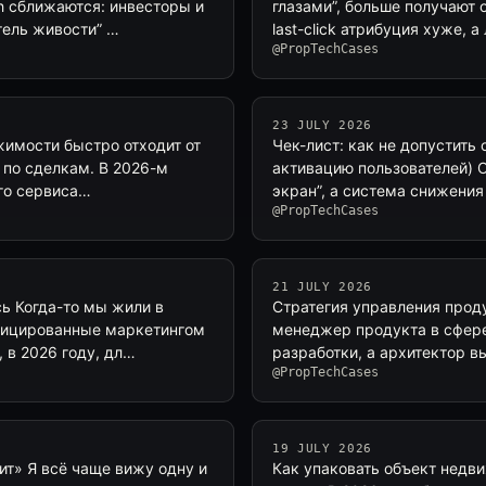
h сближаются: инвесторы и
глазами”, больше получают о
тель живости” …
last-click атрибуция хуже,
@PropTechCases
23 JULY 2026
жимости быстро отходит от
Чек-лист: как не допустить 
 по сделкам. В 2026-м
активацию пользователей) 
ого сервиса…
экран”, а система снижени
@PropTechCases
21 JULY 2026
ь Когда-то мы жили в
Стратегия управления прод
ифицированные маркетингом
менеджер продукта в сфере
 в 2026 году, дл…
разработки, а архитектор в
@PropTechCases
19 JULY 2026
ит» Я всё чаще вижу одну и
Как упаковать объект недви