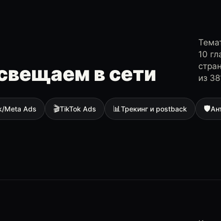
Темат
10 г
стра
свещаем в сети
из 38
🎬
📊
🛡
k/Meta Ads
TikTok Ads
Трекинг и postback
Ан