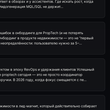
твет в обзорах и у ассистентов. Где искать рост, когда
 а лидогенерация MQL/SQL не держит…
ошибок в онбординге для PropTech (и не потерять
Онбординг в продукте недвижимости — это не “первый
я неопределённости: пользователю нужно за 5–…
уктом в эпоху RevOps и удержания клиентов Успешный
 proptech сегодня — это не просто координатор
ыручки. В 2026 году, когда фокус смещается с пе…
жимости в лид-магнит, который действительно собирает