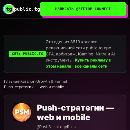
tg
public.tg
НАПИСАТЬ @AFFTOP_CONNECT
Это один из 3819 каналов
редакционной сети public.tg про
CPA, арбитраж, iGaming, Nutra и AI-
СЕТЬ PUBLIC.TG
инструменты.
Купить рекламу в
этом канале
·
все каналы сети
Главная
›
Каталог
›
Growth & Funnel
›
Push-стратегии — web и mobile
Push-стратегии —
web и mobile
@PushStrategyRu →