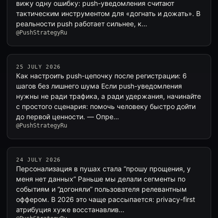
вижу одну ошибку: push-уведомления считают
тактическим инструментом для «догнать и дожать». В
реальности push работает сильнее, к…
@PushStrategyRu
25 JULY 2026
Как настроить push-цепочку после регистрации: 6
шагов без лишнего шума Если push-уведомления
нужны не ради трафика, а ради удержания, начинайте
с простого сценария: помочь человеку быстро дойти
до первой ценности. — Опре…
@PushStrategyRu
24 JULY 2026
Персонализация в пушах стала “прошу прощения, у
меня нет данных” Раньше мы делали сегменты по
событиям и “догоняли” пользователя релевантным
оффером. В 2026 это чаще рассыпается: privacy-first
атрибуция хуже восстанавлив…