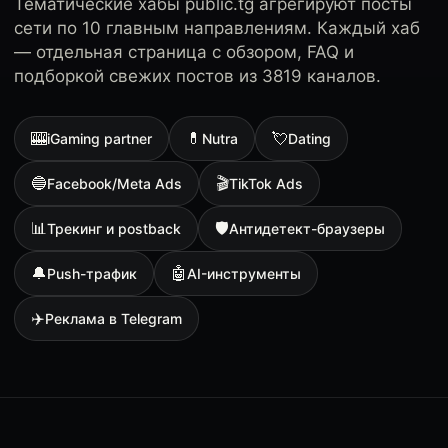
Тематические хабы public.tg агрегируют посты
сети по 10 главным направлениям. Каждый хаб
— отдельная страница с обзором, FAQ и
подборкой свежих постов из 3819 каналов.
🎰
💊
💘
iGaming partner
Nutra
Dating
🔵
🎬
Facebook/Meta Ads
TikTok Ads
📊
🛡
Трекинг и postback
Антидетект-браузеры
🔔
🤖
Push-трафик
AI-инструменты
✈️
Реклама в Telegram