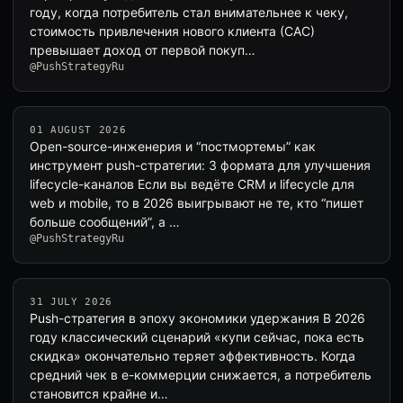
году, когда потребитель стал внимательнее к чеку,
стоимость привлечения нового клиента (CAC)
превышает доход от первой покуп…
@PushStrategyRu
01 AUGUST 2026
Open-source-инженерия и “постмортемы” как
инструмент push-стратегии: 3 формата для улучшения
lifecycle-каналов Если вы ведёте CRM и lifecycle для
web и mobile, то в 2026 выигрывают не те, кто “пишет
больше сообщений”, а …
@PushStrategyRu
31 JULY 2026
Push-стратегия в эпоху экономики удержания В 2026
году классический сценарий «купи сейчас, пока есть
скидка» окончательно теряет эффективность. Когда
средний чек в е-коммерции снижается, а потребитель
становится крайне и…