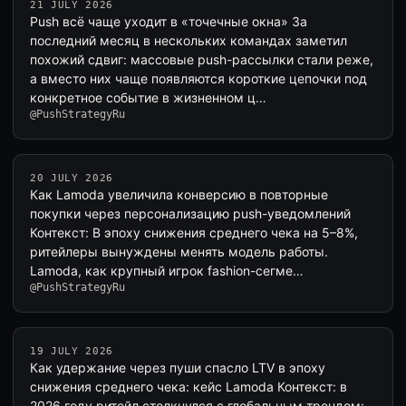
21 JULY 2026
Push всё чаще уходит в «точечные окна» За
последний месяц в нескольких командах заметил
похожий сдвиг: массовые push-рассылки стали реже,
а вместо них чаще появляются короткие цепочки под
конкретное событие в жизненном ц…
@PushStrategyRu
20 JULY 2026
Как Lamoda увеличила конверсию в повторные
покупки через персонализацию push-уведомлений
Контекст: В эпоху снижения среднего чека на 5–8%,
ритейлеры вынуждены менять модель работы.
Lamoda, как крупный игрок fashion-сегме…
@PushStrategyRu
19 JULY 2026
Как удержание через пуши спасло LTV в эпоху
снижения среднего чека: кейс Lamoda Контекст: в
2026 году ритейл столкнулся с глобальным трендом: