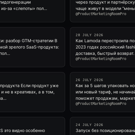
 лидогенерации
через продукт и партнёрск
 из-за «слепоты» пол…
чаще живут в модели “мен
@ProductMarketingRoomPro
28 JULY 2026
ки: разбор GTM-стратегии В
Как Lamoda перестроила поз
емой зрелого SaaS-продукта:
2023 годах российский fash
 пол…
доставка, быстрый возврат.
@ProductMarketingRoomPro
26 JULY 2026
-продукта Если продукт уже
Как за 5 шагов упаковать н
и не в креативах, а в том,
или новый тариф, не начина
ча…
поможет продажам, маркети
@ProductMarketingRoomPro
24 JULY 2026
S это видно особенно
Запуск без позиционировани