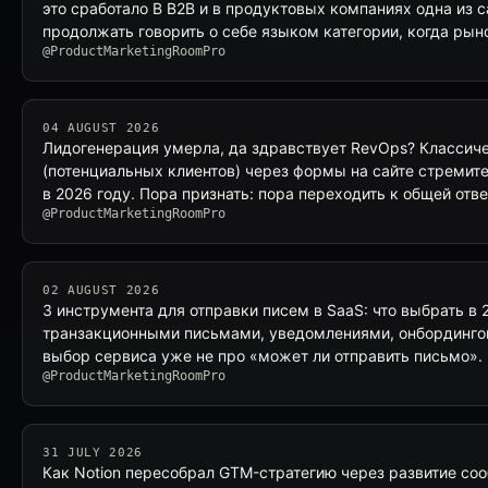
это сработало В B2B и в продуктовых компаниях одна из
продолжать говорить о себе языком категории, когда ры
@ProductMarketingRoomPro
04 AUGUST 2026
Лидогенерация умерла, да здравствует RevOps? Классич
(потенциальных клиентов) через формы на сайте стремит
в 2026 году. Пора признать: пора переходить к общей отв
@ProductMarketingRoomPro
02 AUGUST 2026
3 инструмента для отправки писем в SaaS: что выбрать в 
транзакционными письмами, уведомлениями, онбордингом
выбор сервиса уже не про «может ли отправить письмо»
@ProductMarketingRoomPro
31 JULY 2026
Как Notion пересобрал GTM-стратегию через развитие со