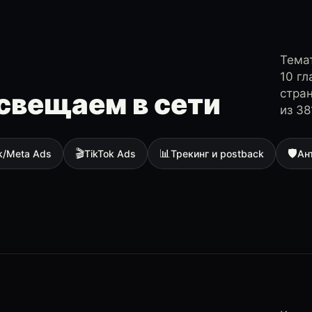
Темат
10 г
стра
свещаем в сети
из 38
🎬
📊
🛡
k/Meta Ads
TikTok Ads
Трекинг и postback
Ан