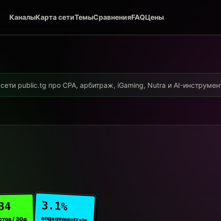
Каналы
Карта сети
Темы
Сравнения
FAQ
Цены
ети public.tg про CPA, арбитраж, iGaming, Nutra и AI-инструме
3.1%
34
engagement rate
стов / 30д