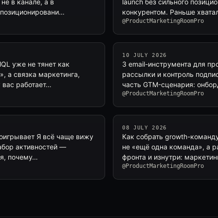
не в канале, а в
launch без сильного позици
 позиционировани…
конкурентом. Раньше хватал
@ProductMarketingRoomPro
10 JULY 2026
QL уже не тянет как
3 email-инструмента для пр
», а связка маркетинга,
рассылки и контроль подпис
у вас работает…
часть GTM-сценария: онбор
@ProductMarketingRoomPro
08 JULY 2026
роигрывает Я всё чаще вижу
Как собрать growth-команду
набор активностей —
не «ещё одна команда», а р
ся, почему…
фронта и изнутри: маркетин
@ProductMarketingRoomPro