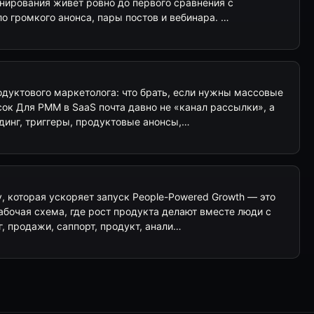
онирования живёт ровно до первого сравнения с
о громкого анонса, пары постов и вебинара. …
одуктового маркетолога: что брать, если нужны массовые
ок Для PMM в SaaS почта давно не «канал рассылки», а
динг, триггеры, продуктовые анонсы,…
, которая ускоряет запуск People-Powered Growth — это
абочая схема, где рост продукта делают вместе люди с
г, продажи, саппорт, продукт, анали…