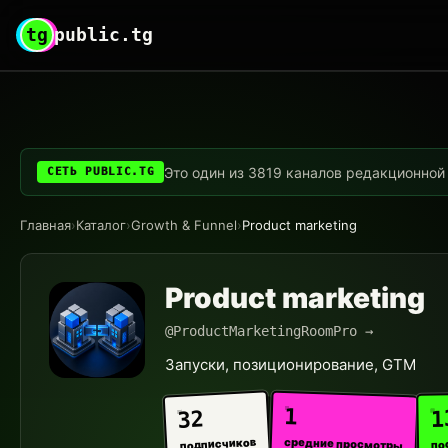
tg
public.tg
Это один из 3819 каналов редакционной с
СЕТЬ PUBLIC.TG
Главная
›
Каталог
›
Growth & Funnel
›
Product marketing
Product marketing
@ProductMarketingRoomPro →
Запуски, позиционирование, GTM
1
1
32
средние просмотры
подписчиков
по