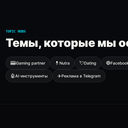
TOPIC HUBS
Темы, которые мы о
🎰
💊
💘
🔵
iGaming partner
Nutra
Dating
Faceboo
🤖
✈️
AI-инструменты
Реклама в Telegram