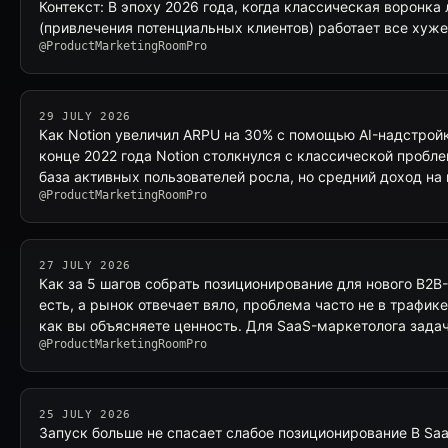
Контекст: В эпоху 2026 года, когда классическая воронка
(привлечения потенциальных клиентов) работает все хуже
@ProductMarketingRoomPro
29 JULY 2026
Как Notion увеличил ARPU на 30% с помощью AI-надстрой
конце 2022 года Notion столкнулся с классической пробл
база активных пользователей росла, но средний доход на
@ProductMarketingRoomPro
27 JULY 2026
Как за 5 шагов собрать позиционирование для нового B2B
есть, а рынок отвечает вяло, проблема часто не в трафике 
как вы объясняете ценность. Для SaaS-маркетолога зада
@ProductMarketingRoomPro
25 JULY 2026
Запуск больше не спасает слабое позиционирование В Saa