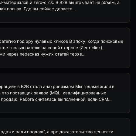
I-материалов и zero-click. В B2B выигрывает не объём, а
ная польза. Где вы сейчас делаете…
ратегию под эру нулевых кликов В эпоху, когда поисковые
твет пользователю на своей стороне (Zero-click),
ами через пересказ чужих статей теряе…
ерации» в B2B стала анахронизмом Мы годами жили в
— это поставщик заявок (MQL, квалифицированных
л продаж. Работа считалась выполненной, если CRM…
продажи ради продаж”, а про доказательство ценности