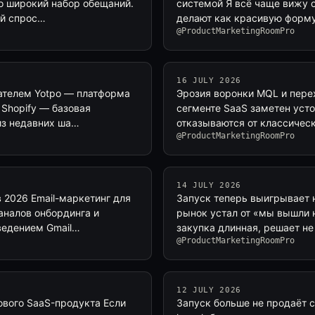
но широкий набор обещаний.
системой Я всё чаще вижу о
ый спрос…
делают как красивую формул
@ProductMarketingRoomPro
16 JULY 2026
пателем Yotpo — платформа
Эрозия воронки MQL и перех
 Shopify — базовая
сегменте SaaS заметен уст
из недавних ша…
отказываются от классичес
@ProductMarketingRoomPro
14 JULY 2026
в 2026 Email-маркетинг для
Запуск теперь выигрывает н
налов онбординга и
рынок устал от «мы вышли 
ведением Gmail…
закупка длинная, решает не
@ProductMarketingRoomPro
12 JULY 2026
ового SaaS-продукта Если
Запуск больше не продаёт с