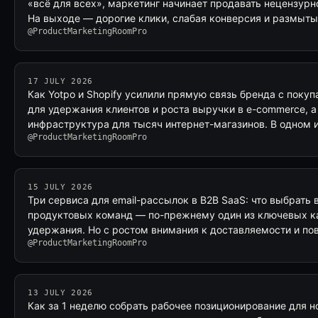
«всё для всех», маркетинг начинает продавать нецензур
На выходе — дорогие клики, слабая конверсия и размыт
@ProductMarketingRoomPro
17 JULY 2026
Как Yotpo и Shopify усилили прямую связь бренда с поку
для удержания клиентов и роста выручки в e-commerce, а
инфраструктура для тысяч интернет-магазинов. В одном 
@ProductMarketingRoomPro
15 JULY 2026
Три сервиса для email-рассылок в B2B SaaS: что выбрать 
продуктовых команд — по-прежнему один из ключевых ка
удержания. Но с ростом внимания к доставляемости и по
@ProductMarketingRoomPro
13 JULY 2026
Как за 1 неделю собрать рабочее позиционирование для н