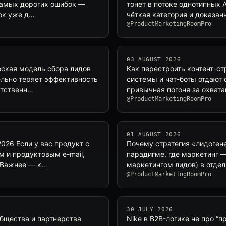
 самых дорогих ошибок —
тонет в потоке однотипных A
нок уже д…
чёткая категория и доказан
@ProductMarketingRoomPro
03 AUGUST 2026
еская модель сбора лидов
Как перестроить контент-ст
ельно теряет эффективность
системы и чат-боты отдают о
етственн…
привычная погоня за охват
@ProductMarketingRoomPro
01 AUGUST 2026
2026 Если у вас продукт с
Почему стратегия «лидоген
 и продуктовым e-mail,
парадигме, где маркетинг 
. Важнее — к…
маркетингом лидов) в отде
@ProductMarketingRoomPro
30 JULY 2026
общества и партнерства
Nike в B2B-логике не про “