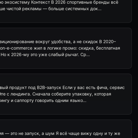
ую экосистему Контекст В 2026 спортивные бренды всё
ьше чистой рекламы — больше системных док…
иционирование вокруг удобства, а не скидок В 2020–
ion-e-commerce жил в логике промо: скидка, бесплатная
 Но к 2026-му это уже слабый рычаг. Ср…
овый продукт под B2B-запуск Если у вас есть фича, сервис
йте с лендинга. Сначала соберите упаковку, которая
нгу и саппорту говорить одним языко…
я — это не запуск, а шум Я всё чаще вижу одну и ту же