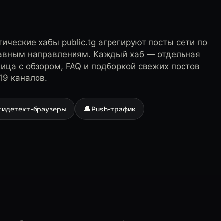
ические хабы public.tg агрегируют посты сети по
лавным направлениям. Каждый хаб — отдельная
ница с обзором, FAQ и подборкой свежих постов
19 каналов.
🔔
тидетект-браузеры
Push-трафик