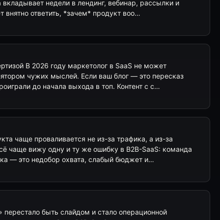
 вкладывает недели в лендинг, вебинар, рассылки и
т внятно ответить, *зачем* продукт воо…
ертизой В 2026 году маркетолог в SaaS не может
лятором чужих мыслей. Если ваш блог — это пересказ
роиграли до начала выхода в топ. Контент с с…
кта чаще проваливается не из-за трафика, а из-за
сё чаще вижу одну и ту же ошибку в B2B-SaaS: команда
ска — это недобор охвата, слабый бюджет и…
 перестало быть слайдом и стало операционной