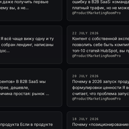
 и даже получить первые
ошибку в B2B SaaS: команда
чему вы, а не…
платный трафик, но не може
@ProductMarketingRoomPro
22 JULY 2026
 Я всё чаще вижу одну и ту
Контент с собственной эксп
а собран лендинг, написаны
позволить себе быть компи
едос…
топ-10 статей HubSpot, вы п
@ProductMarketingRoomPro
20 JULY 2026
рентов» В B2B SaaS мы
Почему в 2026 запуск проду
трее, дешевле,
формулировки ценности Я в
ричина простая: рынок …
считает, что проблема запу
@ProductMarketingRoomPro
18 JULY 2026
-продукта Если в продукте
Почему «позиционирование»