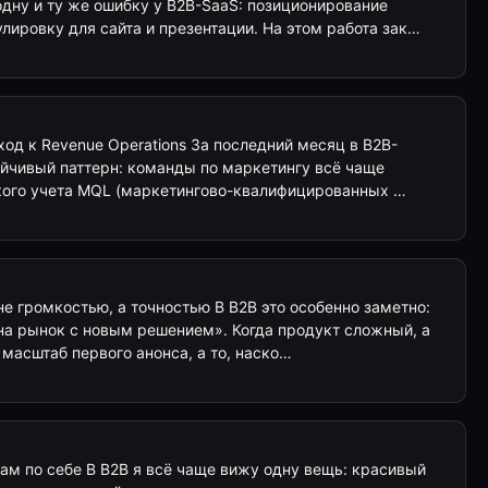
дну и ту же ошибку у B2B-SaaS: позиционирование
ировку для сайта и презентации. На этом работа зак…
од к Revenue Operations За последний месяц в B2B-
ойчивый паттерн: команды по маркетингу всё чаще
кого учета MQL (маркетингово-квалифицированных …
е громкостью, а точностью В B2B это особенно заметно:
на рынок с новым решением». Когда продукт сложный, а
 масштаб первого анонса, а то, наско…
ам по себе В B2B я всё чаще вижу одну вещь: красивый