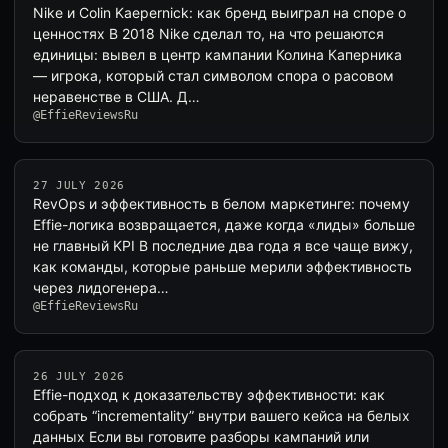
Nike и Colin Kaepernick: как бренд выиграл на споре о
ценностях В 2018 Nike сделал то, на что решаются
единицы: вывел в центр кампании Колина Каперника
— игрока, который стал символом спора о расовом
неравенстве в США. Д…
@EffieReviewsRu
27 JULY 2026
RevOps и эффективность в белом маркетинге: почему
Effie-логика возвращается, даже когда «лиды» больше
не главный KPI В последние два года я все чаще вижу,
как команды, которые раньше мерили эффективность
через лидогенера…
@EffieReviewsRu
26 JULY 2026
Effie-подход к доказательству эффективности: как
собрать “incrementality” внутри вашего кейса на белых
данных Если вы готовите разборы кампаний или