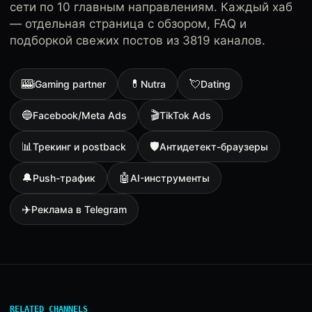
сети по 10 главным направлениям. Каждый хаб
— отдельная страница с обзором, FAQ и
подборкой свежих постов из 3819 каналов.
🎰
💊
💘
iGaming partner
Nutra
Dating
🔵
🎬
Facebook/Meta Ads
TikTok Ads
📊
🛡
Трекинг и postback
Антидетект-браузеры
🔔
🤖
Push-трафик
AI-инструменты
✈️
Реклама в Telegram
RELATED CHANNELS