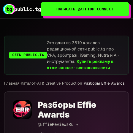
tg
public.tg
НАПИСАТЬ @AFFTOP_CONNECT
Это один из 3819 каналов
редакционной сети public.tg про
CPA, арбитраж, iGaming, Nutra и AI-
СЕТЬ PUBLIC.TG
инструменты.
Купить рекламу в
этом канале
·
все каналы сети
Главная
›
Каталог
›
AI & Creative Production
›
Разборы Effie Awards
Разборы Effie
Awards
@EffieReviewsRu →